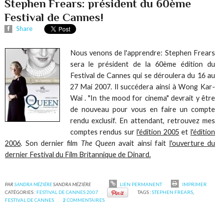
Stephen Frears: président du 60ème
Festival de Cannes!
Share
Nous venons de l'apprendre: Stephen Frears
sera le président de la 60ème édition du
Festival de Cannes qui se déroulera du 16 au
27 Mai 2007. Il succédera ainsi à Wong Kar-
Wai . "In the mood for cinema" devrait y être
de nouveau pour vous en faire un compte
rendu exclusif. En attendant, retrouvez mes
comptes rendus sur
l'édition 2005
et
l'édition
2006
. Son dernier film
The Queen
avait ainsi fait
l'ouverture du
dernier Festival du Film Britannique de Dinard.
PAR
SANDRA MÉZIÈRE
SANDRA MÉZIÈRE
LIEN PERMANENT
IMPRIMER
CATÉGORIES :
FESTIVAL DE CANNES 2007
TAGS :
STEPHEN FREARS
,
FESTIVAL DE CANNES
2
COMMENTAIRES