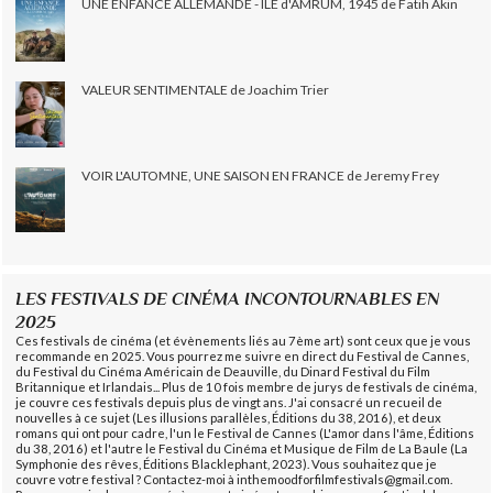
UNE ENFANCE ALLEMANDE - ÎLE d'AMRUM, 1945 de Fatih Akin
VALEUR SENTIMENTALE de Joachim Trier
VOIR L'AUTOMNE, UNE SAISON EN FRANCE de Jeremy Frey
LES FESTIVALS DE CINÉMA INCONTOURNABLES EN
2025
Ces festivals de cinéma (et évènements liés au 7ème art) sont ceux que je vous
recommande en 2025. Vous pourrez me suivre en direct du Festival de Cannes,
du Festival du Cinéma Américain de Deauville, du Dinard Festival du Film
Britannique et Irlandais... Plus de 10 fois membre de jurys de festivals de cinéma,
je couvre ces festivals depuis plus de vingt ans. J'ai consacré un recueil de
nouvelles à ce sujet (Les illusions parallèles, Éditions du 38, 2016), et deux
romans qui ont pour cadre, l'un le Festival de Cannes (L'amor dans l'âme, Éditions
du 38, 2016) et l'autre le Festival du Cinéma et Musique de Film de La Baule (La
Symphonie des rêves, Éditions Blacklephant, 2023). Vous souhaitez que je
couvre votre festival ? Contactez-moi à inthemoodforfilmfestivals@gmail.com.