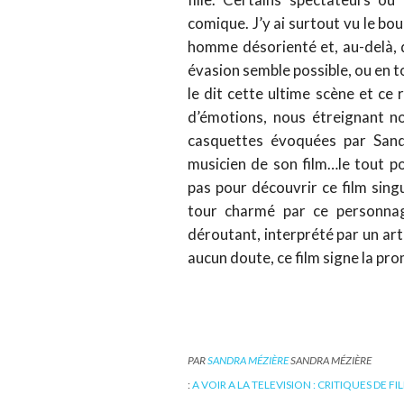
comique. J’y ai surtout vu le bo
homme désorienté et, au-delà, 
évasion semble possible, ou en 
le dit cette ultime scène et ce
d’émotions, nous étreignant no
casquettes évoquées par Sand
musicien de son film…le tout 
pas pour découvrir ce film singu
tour charmé par ce personnag
déroutant, interprété par un arti
aucun doute, ce film signe la pr
PAR
SANDRA MÉZIÈRE
SANDRA MÉZIÈRE
:
A VOIR A LA TELEVISION : CRITIQUES DE FI