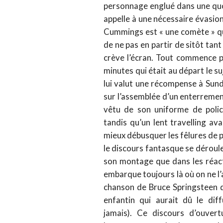
personnage englué dans une quo
appelle à une nécessaire évasion
Cummings est « une comète » qui
de ne pas en partir de sitôt tant
crève l’écran. Tout commence p
minutes qui était au départ le 
lui valut une récompense à Su
sur l’assemblée d’un enterrement
vêtu de son uniforme de poli
tandis qu’un lent travelling 
mieux débusquer les fêlures de p
le discours fantasque se déroule
son montage que dans les réac
embarque toujours là où on ne l’
chanson de Bruce Springsteen q
enfantin qui aurait dû le di
jamais). Ce discours d’ouvert