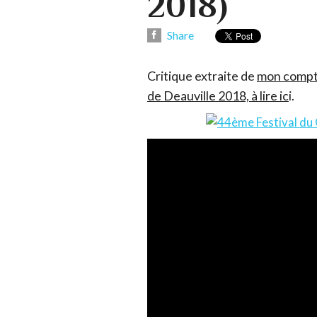
2018)
Share
Critique extraite de
mon compte
de Deauville 2018, à lire ic
i.