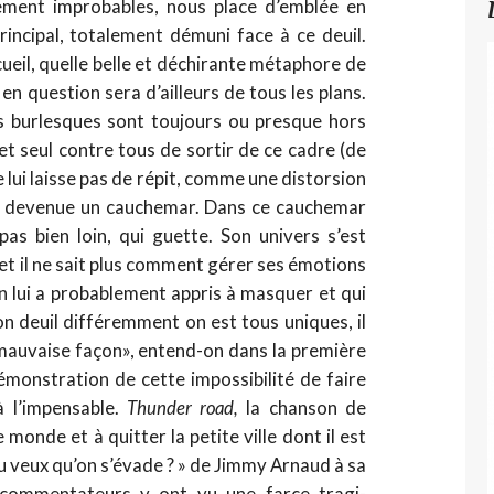
ement improbables, nous place d’emblée en
incipal, totalement démuni face à ce deuil.
ueil, quelle belle et déchirante métaphore de
en question sera d’ailleurs de tous les plans.
es burlesques sont toujours ou presque hors
et seul contre tous de sortir de ce cadre (de
ne lui laisse pas de répit, comme une distorsion
fet devenue un cauchemar. Dans ce cauchemar
 pas bien loin, qui guette. Son univers s’est
et il ne sait plus comment gérer ses émotions
 lui a probablement appris à masquer et qui
on deuil différemment on est tous uniques, il
mauvaise façon», entend-on dans la première
démonstration de cette impossibilité de faire
 l’impensable.
Thunder road,
la chanson de
 monde et à quitter la petite ville dont il est
u veux qu’on s’évade ? » de Jimmy Arnaud à sa
u commentateurs y ont vu une farce tragi-