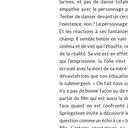
larmes, et pas de danse total
empathie avec le personnage pr
Tenter de danser devant un cerc
l'existence, non ? Le personnage 
Et les réactions à ses fantaisi
champ. Il semble tenter en vain 
cinéma et de vie) qui l’étouffe, 
de la réalité. Sa vie est en ef
qui l’emprisonne, la folie n’est
écroulé avec la mort de sa mère 
dévastatrices que son éducation
le submergent. « On fait tous s
n'y a pas de bonne façon ou de 
partie du film qui est aussi la 
face quand on est confronté à
Springsteen invite à découvrir le
question comme un écho à ce « t
fille. Certains spectateurs o