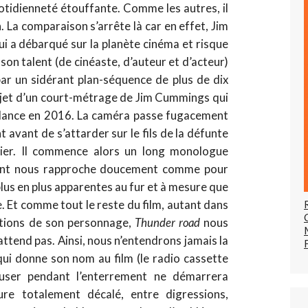
tidienneté étouffante. Comme les autres, il
. La comparaison s’arrête là car en effet, Jim
 a débarqué sur la planète cinéma et risque
 son talent (de cinéaste, d’auteur et d’acteur)
ar un sidérant plan-séquence de plus de dix
sujet d’un court-métrage de Jim Cummings qui
ndance en 2016. La caméra passe fugacement
 avant de s’attarder sur le fils de la défunte
cier. Il commence alors un long monologue
avant nous rapproche doucement comme pour
lus en plus apparentes au fur et à mesure que
. Et comme tout le reste du film, autant dans
tions de son personnage,
Thunder road
nous
attend pas. Ainsi, nous n’entendrons jamais la
ui donne son nom au film (le radio cassette
ffuser pendant l’enterrement ne démarrera
ure totalement décalé, entre digressions,