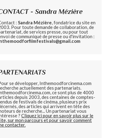
CONTACT - Sandra Mézière
Contact :
Sandra Mézière
, fondatrice du site en
2003. Pour toute demande de collaboration, de
partenariat, de services presse, ou pour tout
envoi de communiqué de presse ou d'invitation :
inthemoodforfilmfestivals@gmail.com
PARTENARIATS
Pour se développer, Inthemoodforcinema.com
recherche actuellement des partenariats.
Inthemoodforcinema.com, ce sont plus de 4000
articles depuis 2003, des centaines de comptes-
rendus de festivals de cinéma, plusieurs prix
décernés, des articles qui arrivent en tête des
moteurs de recherche... Un partenariat vous
intéresse ?
Cliquez ici pour en savoir plus sur le
site, sur mon parcours et pour savoir comment
me contacter.