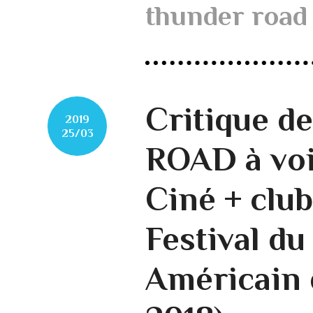
thunder road
Critique 
2019
25/03
ROAD à voi
Ciné + club
Festival d
Américain 