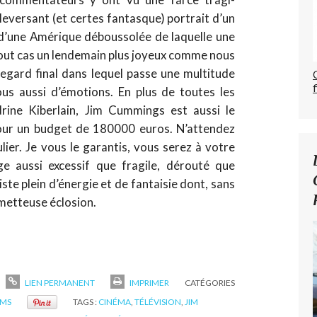
uleversant (et certes fantasque) portrait d’un
d’une Amérique déboussolée de laquelle une
tout cas un lendemain plus joyeux comme nous
 regard final dans lequel passe une multitude
us aussi d’émotions. En plus de toutes les
rine Kiberlain, Jim Cummings est aussi le
pour un budget de 180000 euros. N’attendez
lier. Je vous le garantis, vous serez à votre
e aussi excessif que fragile, dérouté que
ste plein d’énergie et de fantaisie dont, sans
ometteuse éclosion.
LIEN PERMANENT
IMPRIMER
CATÉGORIES
LMS
TAGS :
CINÉMA
,
TÉLÉVISION
,
JIM