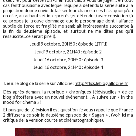
d’œuvre : pour cette fois-ci en tout cas, à vous de juger… en tout
cas l’enthousiasme avec lequel l’équipe a défendu la série suite à la
projection donne envie de laisser leur chance à ces flics, quoiqu’on
en dise, attachants et interprétés (et défendus) avec conviction (à
ce propos je trouve dommage que le personnage dont l’alliance
subtile de force et fragilité me semblait intéressante succombe à
la fin du deuxième épisode, et surtout ne me dîtes pas qu’il
ressuscite...ce serait pire !).
Jeudi 9 octobre, 20H50 : épisode 1(TF1)
Jeudi 9 octobre, 21H40 : épisode 2
Jeudi 16 octobre, 20H50 : épisode 3
Jeudi 16 octobre, 21H40 : épisode 4
Lien:
le blog de la série sur Allociné:
http://flics.leblog.allocine.fr
Dès après-demain, la rubrique « chroniques télévisuelles » de ce
blog s’étoffera avec un nouvel événement… A suivre sur « In the
mood for cinema » !
Et puisque de télévision il est question, je vous rappelle que France
2 diffusera ce soir le deuxième épisode de « Sagan » . (
Voir ici ma
critique de la version courte et cinématographique
).