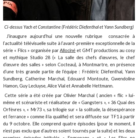
Ci-dessus Yach et Constantine (Frédéric Diefenthal et Yann Sundberg)
J’inaugure aujourd’hui une nouvelle rubrique consacrée à
l’actualité télévisuelle suite à l’avant-première exceptionnelle de la
série « Flics » organisée par
Allociné
et GMT productions au cosy
et mythique Studio 28 (« La salle des chefs d’œuvres, le chef
d’œuvre des salles » selon Cocteau), à Montmartre, en présence
d’une très grande partie de l’équipe : Frédéric Diefenthal, Yann
Sundberg, Catherine Marchal, Edouard Montoute, Gwendoline
Hamon, Guy Lecluyse, Alice Vial et Annabelle Hettmann.
Cette série a été créée par Olivier Marchal ( ancien « flic » lui-
même et scénariste et réalisateur de « Gangsters », « 36 Quai des
Orfèvres », « Mr73 », sa trilogie sur « la solitude, la désespérance
et l’errance » comme il la qualifie) et sera diffusée sur TF1 à partir
du 9 octobre. Elle comprend quatre épisodes (pour le moment, il
n’est pas exclu que d’autres soient tournés par la suite) et les deux
premiers épisodes intitulés « Engrenage » et « Les Flics ne