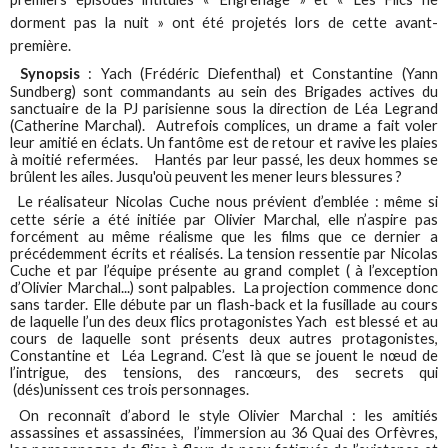
dorment pas la nuit » ont été projetés lors de cette avant-
première.
Synopsis
: Yach (Frédéric Diefenthal) et Constantine (Yann
Sundberg) sont commandants au sein des Brigades actives du
sanctuaire de la PJ parisienne sous la direction de Léa Legrand
(Catherine Marchal). Autrefois complices, un drame a fait voler
leur amitié en éclats. Un fantôme est de retour et ravive les plaies
à moitié refermées. Hantés par leur passé, les deux hommes se
brûlent les ailes. Jusqu'où peuvent les mener leurs blessures ?
Le réalisateur Nicolas Cuche nous prévient d’emblée : même si
cette série a été initiée par Olivier Marchal, elle n’aspire pas
forcément au même réalisme que les films que ce dernier a
précédemment écrits et réalisés. La tension ressentie par Nicolas
Cuche et par l’équipe présente au grand complet ( à l’exception
d’Olivier Marchal...) sont palpables. La projection commence donc
sans tarder. Elle débute par un flash-back et la fusillade au cours
de laquelle l’un des deux flics protagonistes Yach est blessé et au
cours de laquelle sont présents deux autres protagonistes,
Constantine et Léa Legrand. C’est là que se jouent le nœud de
l’intrigue, des tensions, des rancœurs, des secrets qui
(dés)unissent ces trois personnages.
On reconnaît d’abord le style Olivier Marchal : les amitiés
assassines et assassinées, l’immersion au 36 Quai des Orfèvres,