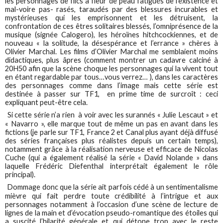
les personnages de flics à fleur de peau fatigués de l’existence et
mal-voire pas- rasés, taraudés par des blessures incurables et
mystérieuses qui les emprisonnent et les détruisent, la
confrontation de ces êtres solitaires blessés, l’omniprésence de la
musique (signée Calogero), les héroïnes hitchcockiennes, et de
nouveau « la solitude, la désespérance et l’errance » chères à
Olivier Marchal. Les films d’Olivier Marchal me semblaient moins
didactiques, plus âpres (comment montrer un cadavre calciné à
20H50 afin que la scène choque les personnages qui la vivent tout
en étant regardable par tous…vous verrez… ), dans les caractères
des personnages comme dans l’image mais cette série est
destinée à passer sur TF1, en prime time de surcroît : ceci
expliquant peut-être cela.
Si cette série n’a rien à voir avec les surannés « Julie Lescaut » et
« Navarro », elle marque tout de même un pas en avant dans les
fictions (je parle sur TF1, France 2 et Canal plus ayant déjà diffusé
des séries françaises plus réalistes depuis un certain temps),
notamment grâce à la réalisation nerveuse et efficace de Nicolas
Cuche (qui a également réalisé la série « David Nolande » dans
laquelle Frédéric Diefenthal interprétait également le rôle
principal).
Dommage donc que la série ait parfois cédé à un sentimentalisme
mièvre qui fait perdre toute crédibilité à l’intrigue et aux
personnages notamment à l’occasion d’une scène de lecture de
lignes de la main et d’évocation pseudo-romantique des étoiles qui
a suscité l’hilarité générale et qui détone trop avec le reste