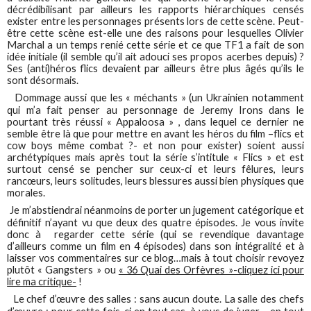
décrédibilisant par ailleurs les rapports hiérarchiques censés
exister entre les personnages présents lors de cette scène. Peut-
être cette scène est-elle une des raisons pour lesquelles Olivier
Marchal a un temps renié cette série et ce que TF1 a fait de son
idée initiale (il semble qu’il ait adouci ses propos acerbes depuis) ?
Ses (anti)héros flics devaient par ailleurs être plus âgés qu’ils le
sont désormais.
Dommage aussi que les « méchants » (un Ukrainien notamment
qui m’a fait penser au personnage de Jeremy Irons dans le
pourtant très réussi « Appaloosa » , dans lequel ce dernier ne
semble être là que pour mettre en avant les héros du film –flics et
cow boys même combat ?- et non pour exister) soient aussi
archétypiques mais après tout la série s’intitule « Flics » et est
surtout censé se pencher sur ceux-ci et leurs fêlures, leurs
rancœurs, leurs solitudes, leurs blessures aussi bien physiques que
morales.
Je m’abstiendrai néanmoins de porter un jugement catégorique et
définitif n’ayant vu que deux des quatre épisodes. Je vous invite
donc à regarder cette série (qui se revendique davantage
d’ailleurs comme un film en 4 épisodes) dans son intégralité et à
laisser vos commentaires sur ce blog…mais à tout choisir revoyez
plutôt « Gangsters » ou
« 36 Quai des Orfèvres »-cliquez ici pour
lire ma critique-
!
Le chef d’œuvre des salles : sans aucun doute. La salle des chefs