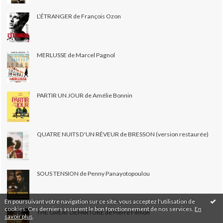
L’ÉTRANGER de François Ozon
MERLUSSE de Marcel Pagnol
PARTIR UN JOUR de Amélie Bonnin
QUATRE NUITS D'UN RÊVEUR de BRESSON (version restaurée)
SOUS TENSION de Penny Panayotopoulou
En poursuivant votre navigation sur ce site, vous acceptez l'utilisation de
cookies. Ces derniers assurent le bon fonctionnement de nos services.
En
THE GREAT DEPARTURE de Pierre Filmon
savoir plus
.