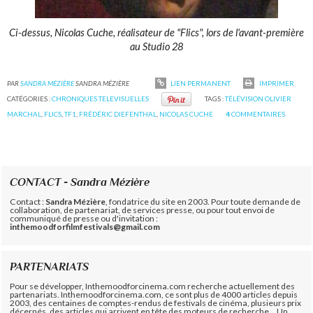
Ci-dessus, Nicolas Cuche, réalisateur de "Flics", lors de l'avant-première
au Studio 28
PAR
SANDRA MÉZIÈRE
SANDRA MÉZIÈRE
LIEN PERMANENT
IMPRIMER
CATÉGORIES :
CHRONIQUES TELEVISUELLES
TAGS :
TÉLÉVISION OLIVIER
MARCHAL
,
FLICS
,
TF1
,
FRÉDÉRIC DIEFENTHAL
,
NICOLAS CUCHE
4
COMMENTAIRES
CONTACT - Sandra Mézière
Contact :
Sandra Mézière
, fondatrice du site en 2003. Pour toute demande de
collaboration, de partenariat, de services presse, ou pour tout envoi de
communiqué de presse ou d'invitation :
inthemoodforfilmfestivals@gmail.com
PARTENARIATS
Pour se développer, Inthemoodforcinema.com recherche actuellement des
partenariats. Inthemoodforcinema.com, ce sont plus de 4000 articles depuis
2003, des centaines de comptes-rendus de festivals de cinéma, plusieurs prix
décernés, des articles qui arrivent en tête des moteurs de recherche... Un