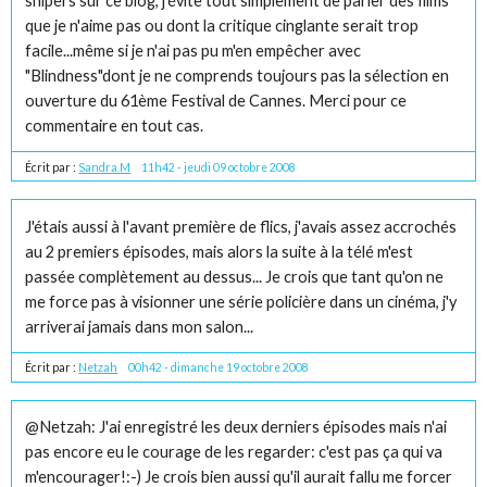
snipers sur ce blog, j'évite tout simplement de parler des films
que je n'aime pas ou dont la critique cinglante serait trop
facile...même si je n'ai pas pu m'en empêcher avec
"Blindness"dont je ne comprends toujours pas la sélection en
ouverture du 61ème Festival de Cannes. Merci pour ce
commentaire en tout cas.
Écrit par :
Sandra.M
11h42
-
jeudi 09
octobre 2008
J'étais aussi à l'avant première de flics, j'avais assez accrochés
au 2 premiers épisodes, mais alors la suite à la télé m'est
passée complètement au dessus... Je crois que tant qu'on ne
me force pas à visionner une série policière dans un cinéma, j'y
arriverai jamais dans mon salon...
Écrit par :
Netzah
00h42
-
dimanche 19
octobre 2008
@Netzah: J'ai enregistré les deux derniers épisodes mais n'ai
pas encore eu le courage de les regarder: c'est pas ça qui va
m'encourager!:-) Je crois bien aussi qu'il aurait fallu me forcer