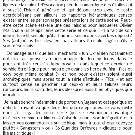
lignes de la main et d’évocation pseudo-romantique des étoiles qui
a suscité l’hilarité générale et qui détone trop avec le reste
décrédibilisant par ailleurs les rapports hiérarchiques censés
exister entre les personnages présents lors de cette scène. Peut-
être cette scène est-elle une des raisons pour lesquelles Olivier
Marchal a un temps renié cette série et ce que TF1 a fait de son
idée initiale (il semble qu’il ait adouci ses propos acerbes depuis) ?
Ses (anti)héros flics devaient par ailleurs être plus âgés qu’ils le
sont désormais.
Dommage aussi que les « méchants » (un Ukrainien notamment
qui m’a fait penser au personnage de Jeremy Irons dans le
pourtant très réussi « Appaloosa » , dans lequel ce dernier ne
semble être là que pour mettre en avant les héros du film –flics et
cow boys même combat ?- et non pour exister) soient aussi
archétypiques mais après tout la série s’intitule « Flics » et est
surtout censé se pencher sur ceux-ci et leurs fêlures, leurs
rancœurs, leurs solitudes, leurs blessures aussi bien physiques que
morales.
Je m’abstiendrai néanmoins de porter un jugement catégorique et
définitif n’ayant vu que deux des quatre épisodes. Je vous invite
donc à regarder cette série (qui se revendique davantage
d’ailleurs comme un film en 4 épisodes) dans son intégralité et à
laisser vos commentaires sur ce blog…mais à tout choisir revoyez
plutôt « Gangsters » ou
« 36 Quai des Orfèvres »-cliquez ici pour
lire ma critique-
!