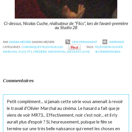
Ci-dessus, Nicolas Cuche, réalisateur de "Flics", lors de l'avant-première
au Studio 28
PAR
SANDRA MÉZIÈRE
SANDRA MÉZIÈRE
LIEN PERMANENT
IMPRIMER
CATÉGORIES :
CHRONIQUES TELEVISUELLES
TAGS :
TÉLÉVISION OLIVIER
MARCHAL
,
FLICS
,
TF1
,
FRÉDÉRIC DIEFENTHAL
,
NICOLAS CUCHE
4
COMMENTAIRES
Commentaires
Petit complément... si jamais cette série vous amenait à revoir
le travail d'Olivier Marchal au cinéma. Le hasard a fait que je
viens de voir MR73... Effectivement, noir c'est noir... et il n'y
aurait plus d'espoir ? Si, heureusement, puisque le film se
termine sur une très belle naissance qui remet les choses en