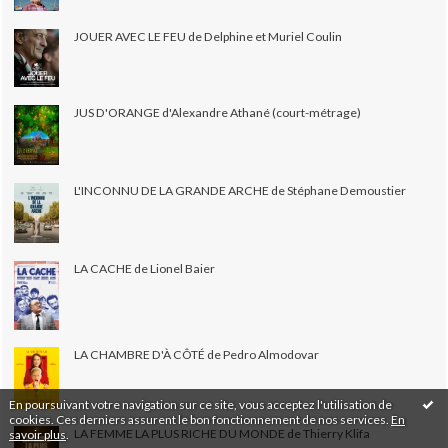
JOUER AVEC LE FEU de Delphine et Muriel Coulin
JUS D'ORANGE d'Alexandre Athané (court-métrage)
L'INCONNU DE LA GRANDE ARCHE de Stéphane Demoustier
LA CACHE de Lionel Baier
LA CHAMBRE D'À CÔTÉ de Pedro Almodovar
En poursuivant votre navigation sur ce site, vous acceptez l'utilisation de
cookies. Ces derniers assurent le bon fonctionnement de nos services.
En
LA FEMME LA PLUS RICHE DU MONDE de Thierry Klifa
savoir plus
.