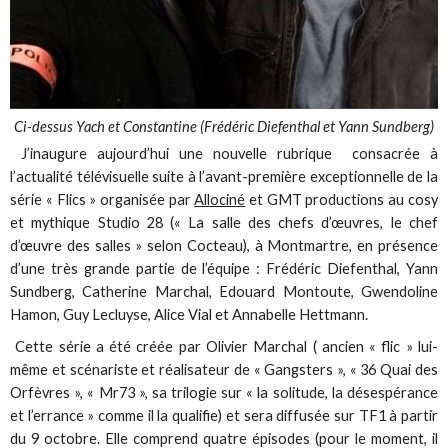
Ci-dessus Yach et Constantine (Frédéric Diefenthal et Yann Sundberg)
J’inaugure aujourd’hui une nouvelle rubrique consacrée à
l’actualité télévisuelle suite à l’avant-première exceptionnelle de la
série « Flics » organisée par
Allociné
et GMT productions au cosy
et mythique Studio 28 (« La salle des chefs d’œuvres, le chef
d’œuvre des salles » selon Cocteau), à Montmartre, en présence
d’une très grande partie de l’équipe : Frédéric Diefenthal, Yann
Sundberg, Catherine Marchal, Edouard Montoute, Gwendoline
Hamon, Guy Lecluyse, Alice Vial et Annabelle Hettmann.
Cette série a été créée par Olivier Marchal ( ancien « flic » lui-
même et scénariste et réalisateur de « Gangsters », « 36 Quai des
Orfèvres », « Mr73 », sa trilogie sur « la solitude, la désespérance
et l’errance » comme il la qualifie) et sera diffusée sur TF1 à partir
du 9 octobre. Elle comprend quatre épisodes (pour le moment, il