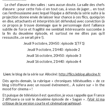
Le chef d’œuvre des salles : sans aucun doute. La salle des chefs
d’œuvre : pour cette fois-ci en tout cas, à vous de juger… en tout
cas l’enthousiasme avec lequel l’équipe a défendu la série suite à la
projection donne envie de laisser leur chance à ces flics, quoiqu’on
en dise, attachants et interprétés (et défendus) avec conviction (à
ce propos je trouve dommage que le personnage dont l’alliance
subtile de force et fragilité me semblait intéressante succombe à
la fin du deuxième épisode, et surtout ne me dîtes pas qu’il
ressuscite...ce serait pire !).
Jeudi 9 octobre, 20H50 : épisode 1(TF1)
Jeudi 9 octobre, 21H40 : épisode 2
Jeudi 16 octobre, 20H50 : épisode 3
Jeudi 16 octobre, 21H40 : épisode 4
Lien:
le blog de la série sur Allociné:
http://flics.leblog.allocine.fr
Dès après-demain, la rubrique « chroniques télévisuelles » de ce
blog s’étoffera avec un nouvel événement… A suivre sur « In the
mood for cinema » !
Et puisque de télévision il est question, je vous rappelle que France
2 diffusera ce soir le deuxième épisode de « Sagan » . (
Voir ici ma
critique de la version courte et cinématographique
).