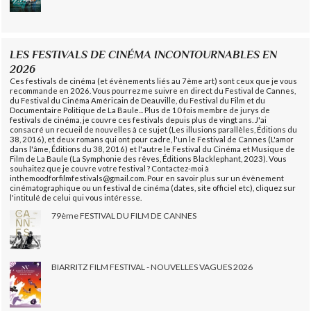
LES FESTIVALS DE CINÉMA INCONTOURNABLES EN
2026
Ces festivals de cinéma (et évènements liés au 7ème art) sont ceux que je vous
recommande en 2026. Vous pourrez me suivre en direct du Festival de Cannes,
du Festival du Cinéma Américain de Deauville, du Festival du Film et du
Documentaire Politique de La Baule... Plus de 10 fois membre de jurys de
festivals de cinéma, je couvre ces festivals depuis plus de vingt ans. J'ai
consacré un recueil de nouvelles à ce sujet (Les illusions parallèles, Éditions du
38, 2016), et deux romans qui ont pour cadre, l'un le Festival de Cannes (L'amor
dans l'âme, Éditions du 38, 2016) et l'autre le Festival du Cinéma et Musique de
Film de La Baule (La Symphonie des rêves, Éditions Blacklephant, 2023). Vous
souhaitez que je couvre votre festival ? Contactez-moi à
inthemoodforfilmfestivals@gmail.com. Pour en savoir plus sur un évènement
cinématographique ou un festival de cinéma (dates, site officiel etc), cliquez sur
l'intitulé de celui qui vous intéresse.
79ème FESTIVAL DU FILM DE CANNES
BIARRITZ FILM FESTIVAL - NOUVELLES VAGUES 2026