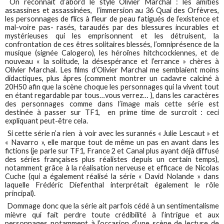
On reconnaît d’abord le style Olivier Marchal : les amitiés
assassines et assassinées, l’immersion au 36 Quai des Orfèvres,
les personnages de flics à fleur de peau fatigués de l’existence et
mal-voire pas- rasés, taraudés par des blessures incurables et
mystérieuses qui les emprisonnent et les détruisent, la
confrontation de ces êtres solitaires blessés, l’omniprésence de la
musique (signée Calogero), les héroïnes hitchcockiennes, et de
nouveau « la solitude, la désespérance et l’errance » chères à
Olivier Marchal. Les films d’Olivier Marchal me semblaient moins
didactiques, plus âpres (comment montrer un cadavre calciné à
20H50 afin que la scène choque les personnages qui la vivent tout
en étant regardable par tous…vous verrez… ), dans les caractères
des personnages comme dans l’image mais cette série est
destinée à passer sur TF1, en prime time de surcroît : ceci
expliquant peut-être cela.
Si cette série n’a rien à voir avec les surannés « Julie Lescaut » et
« Navarro », elle marque tout de même un pas en avant dans les
fictions (je parle sur TF1, France 2 et Canal plus ayant déjà diffusé
des séries françaises plus réalistes depuis un certain temps),
notamment grâce à la réalisation nerveuse et efficace de Nicolas
Cuche (qui a également réalisé la série « David Nolande » dans
laquelle Frédéric Diefenthal interprétait également le rôle
principal).
Dommage donc que la série ait parfois cédé à un sentimentalisme
mièvre qui fait perdre toute crédibilité à l’intrigue et aux
personnages notamment à l’occasion d’une scène de lecture de