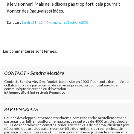
à le visionner! Mais ne le disons pas trop fort, cela pourrait
donner des (mauvaises) idées.
Écrit par :
Sandra.M
10h44
-
dimanche 19
octobre 2008
Les commentaires sont fermés.
CONTACT - Sandra Mézière
Contact :
Sandra Mézière
, fondatrice du site en 2003. Pour toute demande de
collaboration, de partenariat, de services presse, ou pour tout envoi de
communiqué de presse ou d'invitation :
inthemoodforfilmfestivals@gmail.com
PARTENARIATS
Pour se développer, Inthemoodforcinema.com recherche actuellement des
partenariats. Inthemoodforcinema.com, ce sont plus de 4000 articles depuis
2003, des centaines de comptes-rendus de festivals de cinéma, plusieurs prix
décernés, des articles qui arrivent en tête des moteurs de recherche... Un
partenariat vous intéresse ?
Cliquez ici pour en savoir plus sur le site, sur mon