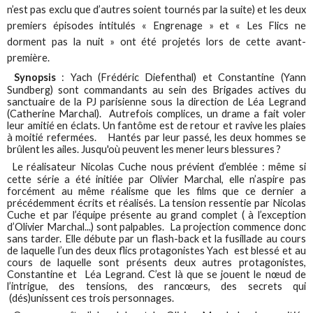
n’est pas exclu que d’autres soient tournés par la suite) et les deux
premiers épisodes intitulés « Engrenage » et « Les Flics ne
dorment pas la nuit » ont été projetés lors de cette avant-
première.
Synopsis
: Yach (Frédéric Diefenthal) et Constantine (Yann
Sundberg) sont commandants au sein des Brigades actives du
sanctuaire de la PJ parisienne sous la direction de Léa Legrand
(Catherine Marchal). Autrefois complices, un drame a fait voler
leur amitié en éclats. Un fantôme est de retour et ravive les plaies
à moitié refermées. Hantés par leur passé, les deux hommes se
brûlent les ailes. Jusqu'où peuvent les mener leurs blessures ?
Le réalisateur Nicolas Cuche nous prévient d’emblée : même si
cette série a été initiée par Olivier Marchal, elle n’aspire pas
forcément au même réalisme que les films que ce dernier a
précédemment écrits et réalisés. La tension ressentie par Nicolas
Cuche et par l’équipe présente au grand complet ( à l’exception
d’Olivier Marchal...) sont palpables. La projection commence donc
sans tarder. Elle débute par un flash-back et la fusillade au cours
de laquelle l’un des deux flics protagonistes Yach est blessé et au
cours de laquelle sont présents deux autres protagonistes,
Constantine et Léa Legrand. C’est là que se jouent le nœud de
l’intrigue, des tensions, des rancœurs, des secrets qui
(dés)unissent ces trois personnages.