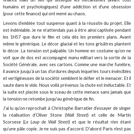
humains et psychologiques) d'une addiction et d'une obsession
(pour cette finance) qui ont mené au chaos.
Levons d’emblée tout suspense quant à la réussite du projet. Elle
est indéniable. Je ne m’attendais pas à être ainsi captivée pendant
les 1H57 que dure le film et cela dès les premiers plans. Avant
même le générique. Le décor glacial et les tons grisâtres plantent
le décor. La tension est palpable. Un homme en costume qu’on ne
voit que de dos est accompagné manu militari vers la sortie de la
Société Générale, avec ses cartons. Comme une marche funèbre,
il avance jusqu’à un tas d’ordures depuis lequel les tours invincibles
et vertigineuses de la société semblent le défier et le menacer. Et il
saute dans le vide. Nous voilà prévenus: la chute est inéluctable. Et
la suite est placée sous le sceau de cette menace sans jamais que
la tension ne retombe jusqu'au générique de fin.
J’ai lu qu’on reprochait à Christophe Barratier d’essayer de singer
la réalisation d’Oliver Stone (
Wall Street
) et celle de Martin
Scorsese (
Le Loup de Wall Street
) et que le résultat n’en étant
qu’une pâle copie. Je ne suis pas d’accord. D'abord Paris n'est pas