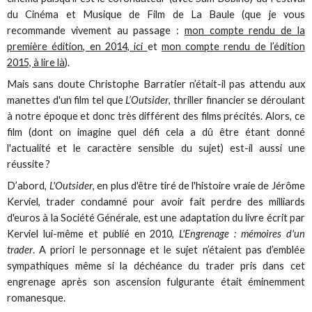
du Cinéma et Musique de Film de La Baule (que je vous
recommande vivement au passage :
mon compte rendu de la
première édition, en 2014, ici
et
mon compte rendu de l’édition
2015, à lire là
).
Mais sans doute Christophe Barratier n’était-il pas attendu aux
manettes d'un film tel que
L’Outsider
, thriller financier se déroulant
à notre époque et donc très différent des films précités. Alors, ce
film (dont on imagine quel défi cela a dû être étant donné
l'actualité et le caractère sensible du sujet) est-il aussi une
réussite ?
D’abord,
L'Outsider
, en plus d'être tiré de l'histoire vraie de Jérôme
Kerviel, trader condamné pour avoir fait perdre des milliards
d'euros à la Société Générale, est une adaptation du livre écrit par
Kerviel lui-même et publié en 2010,
L'Engrenage : mémoires d'un
trader
. A priori le personnage et le sujet n’étaient pas d’emblée
sympathiques même si la déchéance du trader pris dans cet
engrenage après son ascension fulgurante était éminemment
romanesque.