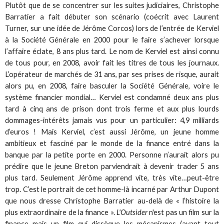
Plutôt que de se concentrer sur les suites judiciaires, Christophe
Barratier a fait débuter son scénario (coécrit avec Laurent
Turner, sur une idée de Jérôme Corcos) lors de l’entrée de Kerviel
à la Société Générale en 2000 pour le faire s’achever lorsque
l’affaire éclate, 8 ans plus tard. Le nom de Kerviel est ainsi connu
de tous pour, en 2008, avoir fait les titres de tous les journaux.
L’opérateur de marchés de 31 ans, par ses prises de risque, aurait
alors pu, en 2008, faire basculer la Société Générale, voire le
système financier mondial… Kerviel est condamné deux ans plus
tard à cinq ans de prison dont trois ferme et aux plus lourds
dommages-intérêts jamais vus pour un particulier: 4,9 milliards
d’euros ! Mais Kerviel, c’est aussi Jérôme, un jeune homme
ambitieux et fasciné par le monde de la finance entré dans la
banque par la petite porte en 2000. Personne n’aurait alors pu
prédire que le jeune Breton parviendrait à devenir trader 5 ans
plus tard. Seulement Jérôme apprend vite, très vite…peut-être
trop. C’est le portrait de cet homme-là incarné par Arthur Dupont
que nous dresse Christophe Barratier au-delà de « l’histoire la
plus extraordinaire de la finance ».
L'Outsider
n'est pas un film sur la
finance mais un film qui dissèque les mécanismes (avant tout