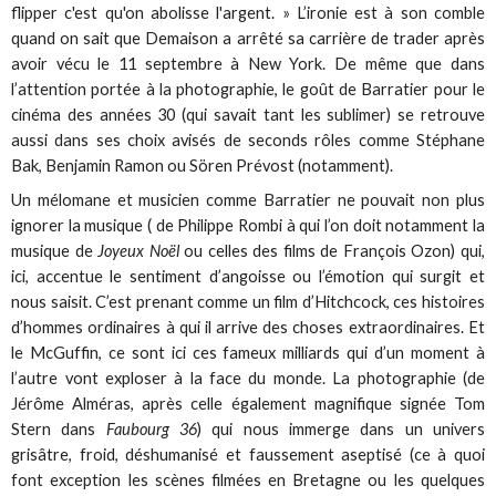
flipper c'est qu'on abolisse l'argent. » L’ironie est à son comble
quand on sait que Demaison a arrêté sa carrière de trader après
avoir vécu le 11 septembre à New York. De même que dans
l’attention portée à la photographie, le goût de Barratier pour le
cinéma des années 30 (qui savait tant les sublimer) se retrouve
aussi dans ses choix avisés de seconds rôles comme Stéphane
Bak, Benjamin Ramon ou Sören Prévost (notamment).
Un mélomane et musicien comme Barratier ne pouvait non plus
ignorer la musique ( de Philippe Rombi à qui l’on doit notamment la
musique de
Joyeux Noël
ou celles des films de François Ozon) qui,
ici, accentue le sentiment d’angoisse ou l’émotion qui surgit et
nous saisit. C’est prenant comme un film d’Hitchcock, ces histoires
d’hommes ordinaires à qui il arrive des choses extraordinaires. Et
le McGuffin, ce sont ici ces fameux milliards qui d’un moment à
l’autre vont exploser à la face du monde. La photographie (de
Jérôme Alméras, après celle également magnifique signée Tom
Stern dans
Faubourg 36
) qui nous immerge dans un univers
grisâtre, froid, déshumanisé et faussement aseptisé (ce à quoi
font exception les scènes filmées en Bretagne ou les quelques