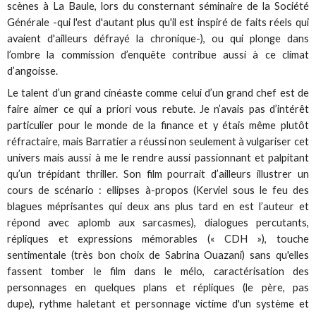
scènes à La Baule, lors du consternant séminaire de la Société
Générale -qui l'est d'autant plus qu'il est inspiré de faits réels qui
avaient d'ailleurs défrayé la chronique-), ou qui plonge dans
l’ombre la commission d’enquête contribue aussi à ce climat
d’angoisse.
Le talent d’un grand cinéaste comme celui d’un grand chef est de
faire aimer ce qui a priori vous rebute. Je n’avais pas d’intérêt
particulier pour le monde de la finance et y étais même plutôt
réfractaire, mais Barratier a réussi non seulement à vulgariser cet
univers mais aussi à me le rendre aussi passionnant et palpitant
qu’un trépidant thriller. Son film pourrait d’ailleurs illustrer un
cours de scénario : ellipses à-propos (Kerviel sous le feu des
blagues méprisantes qui deux ans plus tard en est l’auteur et
répond avec aplomb aux sarcasmes), dialogues percutants,
répliques et expressions mémorables (« CDH »), touche
sentimentale (très bon choix de Sabrina Ouazani) sans qu'elles
fassent tomber le film dans le mélo, caractérisation des
personnages en quelques plans et répliques (le père, pas
dupe), rythme haletant et personnage victime d'un système et