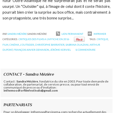
futur Outre-Atlantique ne me surprendrait pas et ne serait pas
usurpé. Un "Outsider" qui, à l'image de celui dont il conte l'histoire,
pourrait bien créer la surprise au box office, mais contrairement à
son protagoniste, une très bonne surprise...
PAR
SANDRA MÉZIÈRE
SANDRA MÉZIÈRE
LIEN PERMANENT
IMPRIMER
CATÉGORIES :
CRITIQUES DES FILMS A L'AFFICHE EN 2016
TAGS :
CRITIQUE
,
FILM
,
CINÉMA
,
L'OUTSIDER
,
CHRISTOPHE BARRATIER
,
SABRINA OUAZANI
,
ARTHUR
DUPONT
,
FRANÇOIS-XAVIER DEMAISON
,
JÉRÔME KERVIEL
1
COMMENTAIRE
CONTACT - Sandra Mézière
Contact :
Sandra Mézière
, fondatrice du site en 2003. Pour toute demande de
collaboration, de partenariat, de services presse, ou pour tout envoi de
communiqué de presse ou d'invitation :
inthemoodforfilmfestivals@gmail.com
PARTENARIATS
Pour se développer, Inthemoodforcinema.com recherche actuellement des