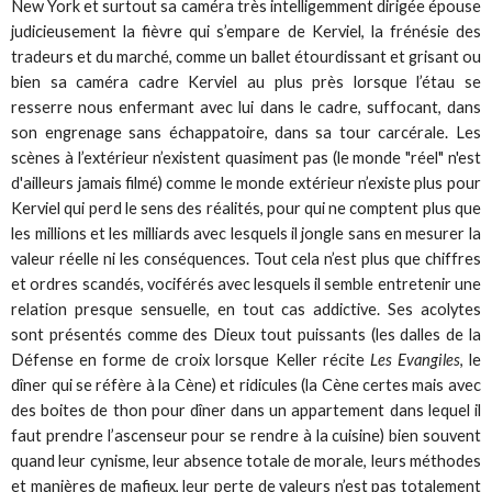
New York et surtout sa caméra très intelligemment dirigée épouse
judicieusement la fièvre qui s’empare de Kerviel, la frénésie des
tradeurs et du marché, comme un ballet étourdissant et grisant ou
bien sa caméra cadre Kerviel au plus près lorsque l’étau se
resserre nous enfermant avec lui dans le cadre, suffocant, dans
son engrenage sans échappatoire, dans sa tour carcérale. Les
scènes à l’extérieur n’existent quasiment pas (le monde "réel" n'est
d'ailleurs jamais filmé) comme le monde extérieur n’existe plus pour
Kerviel qui perd le sens des réalités, pour qui ne comptent plus que
les millions et les milliards avec lesquels il jongle sans en mesurer la
valeur réelle ni les conséquences. Tout cela n’est plus que chiffres
et ordres scandés, vociférés avec lesquels il semble entretenir une
relation presque sensuelle, en tout cas addictive. Ses acolytes
sont présentés comme des Dieux tout puissants (les dalles de la
Défense en forme de croix lorsque Keller récite
Les Evangiles
, le
dîner qui se réfère à la Cène) et ridicules (la Cène certes mais avec
des boites de thon pour dîner dans un appartement dans lequel il
faut prendre l’ascenseur pour se rendre à la cuisine) bien souvent
quand leur cynisme, leur absence totale de morale, leurs méthodes
et manières de mafieux, leur perte de valeurs n’est pas totalement