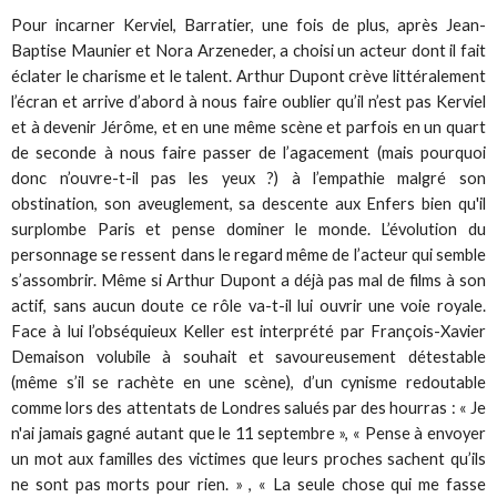
Pour incarner Kerviel, Barratier, une fois de plus, après Jean-
Baptise Maunier et Nora Arzeneder, a choisi un acteur dont il fait
éclater le charisme et le talent. Arthur Dupont crève littéralement
l’écran et arrive d’abord à nous faire oublier qu’il n’est pas Kerviel
et à devenir Jérôme, et en une même scène et parfois en un quart
de seconde à nous faire passer de l’agacement (mais pourquoi
donc n’ouvre-t-il pas les yeux ?) à l’empathie malgré son
obstination, son aveuglement, sa descente aux Enfers bien qu'il
surplombe Paris et pense dominer le monde. L’évolution du
personnage se ressent dans le regard même de l’acteur qui semble
s’assombrir. Même si Arthur Dupont a déjà pas mal de films à son
actif, sans aucun doute ce rôle va-t-il lui ouvrir une voie royale.
Face à lui l’obséquieux Keller est interprété par François-Xavier
Demaison volubile à souhait et savoureusement détestable
(même s’il se rachète en une scène), d’un cynisme redoutable
comme lors des attentats de Londres salués par des hourras : « Je
n'ai jamais gagné autant que le 11 septembre », « Pense à envoyer
un mot aux familles des victimes que leurs proches sachent qu’ils
ne sont pas morts pour rien. » , « La seule chose qui me fasse