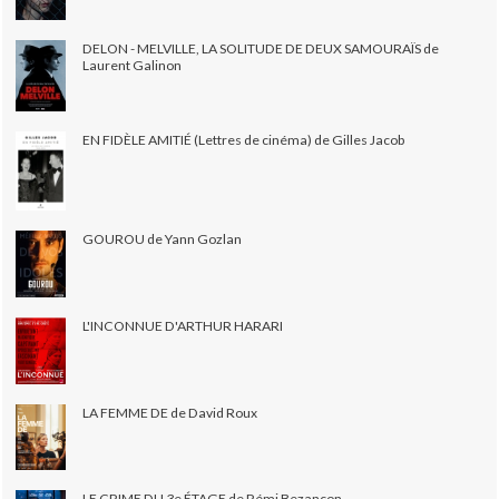
DELON - MELVILLE, LA SOLITUDE DE DEUX SAMOURAÏS de
Laurent Galinon
EN FIDÈLE AMITIÉ (Lettres de cinéma) de Gilles Jacob
GOUROU de Yann Gozlan
L'INCONNUE D'ARTHUR HARARI
LA FEMME DE de David Roux
LE CRIME DU 3e ÉTAGE de Rémi Bezançon