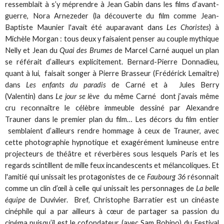
ressemblait à s’y méprendre à Jean Gabin dans les films d’avant-
guerre, Nora Arnezeder (la découverte du film comme Jean-
Baptiste Maunier l'avait été auparavant dans
Les Choristes
) à
Michèle Morgan : tous deux y faisaient penser au couple mythique
Nelly et Jean du
Quai des Brumes
de Marcel Carné auquel un plan
se référait d’ailleurs explicitement. Bernard-Pierre Donnadieu,
quant à lui, faisait songer à Pierre Brasseur (Frédérick Lemaître)
dans
Les enfants du paradis
de Carné et à Jules Berry
(Valentin) dans
Le jour se lève
du même Carné dont j’avais même
cru reconnaître le célèbre immeuble dessiné par Alexandre
Trauner dans le premier plan du film… Les décors du film entier
semblaient d’ailleurs rendre hommage à ceux de Trauner, avec
cette photographie hypnotique et exagérément lumineuse entre
projecteurs de théâtre et réverbères sous lesquels Paris et les
regards scintillent de mille feux incandescents et mélancoliques. Et
l'amitié qui unissait les protagonistes de ce
Faubourg 36
résonnait
comme un clin d’œil à celle qui unissait les personnages de
La belle
équipe
de Duvivier. Bref, Christophe Barratier est un cinéaste
cinéphile qui a par ailleurs à cœur de partager sa passion du
cinéma puisqu’il est le cofondateur (avec Sam Bobino) du Festival