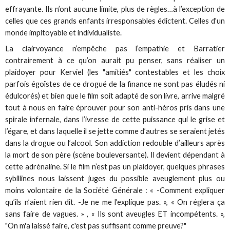
effrayante. Ils n’ont aucune limite, plus de règles…à l’exception de
celles que ces grands enfants irresponsables édictent. Celles d'un
monde impitoyable et individualiste.
La clairvoyance n’empêche pas l’empathie et Barratier
contrairement à ce qu’on aurait pu penser, sans réaliser un
plaidoyer pour Kerviel (les "amitiés" contestables et les choix
parfois égoïstes de ce drogué de la finance ne sont pas éludés ni
édulcorés) et bien que le film soit adapté de son livre, arrive malgré
tout à nous en faire éprouver pour son anti-héros pris dans une
spirale infernale, dans l’ivresse de cette puissance qui le grise et
l’égare, et dans laquelle il se jette comme d’autres se seraient jetés
dans la drogue ou l’alcool. Son addiction redouble d’ailleurs après
la mort de son père (scène bouleversante). Il devient dépendant à
cette adrénaline. Si le film n’est pas un plaidoyer, quelques phrases
sybillines nous laissent juges du possible aveuglement plus ou
moins volontaire de la Société Générale : « -Comment expliquer
qu’ils n’aient rien dit. -Je ne me l'explique pas. », « On réglera ça
sans faire de vagues. » , « Ils sont aveugles ET incompétents. »,
"On m'a laissé faire, c'est pas suffisant comme preuve?"