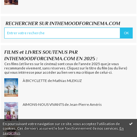
RECHERCHER SUR INTHEMOODFORCINEMA.COM
FILMS et LIVRES SOUTENUS PAR
INTHEMOODFORCINEMA.COM EN 2025 :
Ces films (et livres sur le cinéma) sont ceux de l'année 2025 que je vous
recommande vivement, sans réserves. Cliquez sur le titre du film (ou du livre)
qui vous intéresse pour accéder au lien vers ma critique de celui-ci.
À BICYCLETTE de Mathias MLEKUZ
AIMONS-NOUS VIVANTS de Jean-Pierre Améris
En poursuivant votre navigation sur ce site, vous acceptez l'utilisation de
cookies. Ces derniers assurent le bon fonctionnement de nos services.
En
ANATOMIE DU CINÉMA de Frédéric Sojcher
savoir plus
.