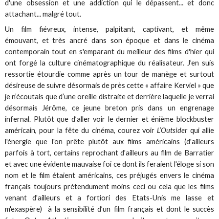
d'une obsession et une addiction qui le dépassent... et donc
attachant... malgré tout.
Un film fiévreux, intense, palpitant, captivant, et même
émouvant, et très ancré dans son époque et dans le cinéma
contemporain tout en s'emparant du meilleur des films d'hier qui
ont forgé la culture cinématographique du réalisateur. J’en suis
ressortie étourdie comme après un tour de manège et surtout
désireuse de suivre désormais de près cette « affaire Kerviel » que
je n’écoutais que d’une oreille distraite et derrière laquelle je verrai
désormais Jérôme, ce jeune breton pris dans un engrenage
infernal. Plutôt que d’aller voir le dernier et énième blockbuster
américain, pour la fête du cinéma, courez voir
L’Outsider
qui allie
l'énergie que l'on prête plutôt aux films américains (d'ailleurs
parfois à tort, certains reprochant d'ailleurs au film de Barratier
et avec une évidente mauvaise foi ce dont ils feraient l'éloge si son
nom et le film étaient américains, ces préjugés envers le cinéma
français toujours prétendument moins ceci ou cela que les films
venant d'ailleurs et a fortiori des Etats-Unis me lasse et
m'exaspère) à la sensibilité d’un film français et dont le succès