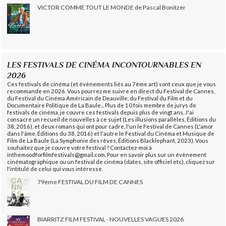
VICTOR COMME TOUT LE MONDE de Pascal Bonitzer
LES FESTIVALS DE CINÉMA INCONTOURNABLES EN
2026
Ces festivals de cinéma (et évènements liés au 7ème art) sont ceux que je vous
recommande en 2026. Vous pourrez me suivre en direct du Festival de Cannes,
du Festival du Cinéma Américain de Deauville, du Festival du Film et du
Documentaire Politique de La Baule... Plus de 10 fois membre de jurys de
festivals de cinéma, je couvre ces festivals depuis plus de vingt ans. J'ai
consacré un recueil de nouvelles à ce sujet (Les illusions parallèles, Éditions du
38, 2016), et deux romans qui ont pour cadre, l'un le Festival de Cannes (L'amor
dans l'âme, Éditions du 38, 2016) et l'autre le Festival du Cinéma et Musique de
Film de La Baule (La Symphonie des rêves, Éditions Blacklephant, 2023). Vous
souhaitez que je couvre votre festival ? Contactez-moi à
inthemoodforfilmfestivals@gmail.com. Pour en savoir plus sur un évènement
cinématographique ou un festival de cinéma (dates, site officiel etc), cliquez sur
l'intitulé de celui qui vous intéresse.
79ème FESTIVAL DU FILM DE CANNES
BIARRITZ FILM FESTIVAL - NOUVELLES VAGUES 2026