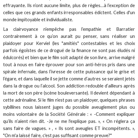
effrayante. Ils n’ont aucune limite, plus de règles…à l’exception de
celles que ces grands enfants irresponsables édictent. Celles d'un
monde impitoyable et individualiste.
La clairvoyance n’empêche pas l’empathie et Barratier
contrairement à ce qu’on aurait pu penser, sans réaliser un
plaidoyer pour Kerviel (les "amitiés" contestables et les choix
parfois égoïstes de ce drogué de la finance ne sont pas éludés ni
édulcorés) et bien que le film soit adapté de son livre, arrive malgré
tout à nous en faire éprouver pour son anti-héros pris dans une
spirale infernale, dans l’ivresse de cette puissance qui le grise et
l’égare, et dans laquelle il se jette comme d’autres se seraient jetés
dans la drogue ou l’alcool. Son addiction redouble d’ailleurs après
la mort de son père (scène bouleversante). Il devient dépendant à
cette adrénaline. Si le film n’est pas un plaidoyer, quelques phrases
sybillines nous laissent juges du possible aveuglement plus ou
moins volontaire de la Société Générale : « -Comment expliquer
qu’ils n’aient rien dit. -Je ne me l'explique pas. », « On réglera ça
sans faire de vagues. » , « Ils sont aveugles ET incompétents. »,
"On m'a laissé faire, c'est pas suffisant comme preuve?"