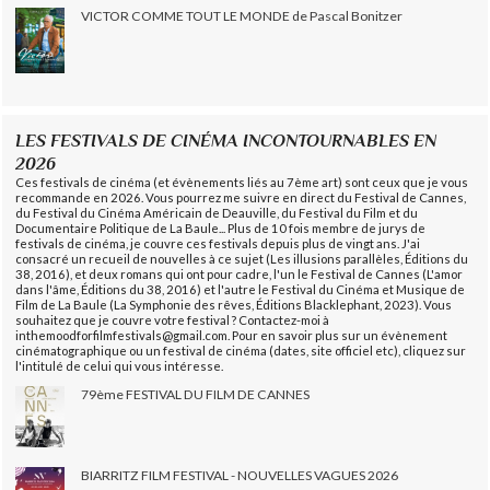
VICTOR COMME TOUT LE MONDE de Pascal Bonitzer
LES FESTIVALS DE CINÉMA INCONTOURNABLES EN
2026
Ces festivals de cinéma (et évènements liés au 7ème art) sont ceux que je vous
recommande en 2026. Vous pourrez me suivre en direct du Festival de Cannes,
du Festival du Cinéma Américain de Deauville, du Festival du Film et du
Documentaire Politique de La Baule... Plus de 10 fois membre de jurys de
festivals de cinéma, je couvre ces festivals depuis plus de vingt ans. J'ai
consacré un recueil de nouvelles à ce sujet (Les illusions parallèles, Éditions du
38, 2016), et deux romans qui ont pour cadre, l'un le Festival de Cannes (L'amor
dans l'âme, Éditions du 38, 2016) et l'autre le Festival du Cinéma et Musique de
Film de La Baule (La Symphonie des rêves, Éditions Blacklephant, 2023). Vous
souhaitez que je couvre votre festival ? Contactez-moi à
inthemoodforfilmfestivals@gmail.com. Pour en savoir plus sur un évènement
cinématographique ou un festival de cinéma (dates, site officiel etc), cliquez sur
l'intitulé de celui qui vous intéresse.
79ème FESTIVAL DU FILM DE CANNES
BIARRITZ FILM FESTIVAL - NOUVELLES VAGUES 2026