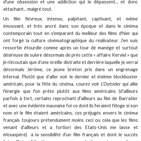
d'une obsession et une addiction qui le dépassent... et donc
attachant... malgré tout.
Un film fiévreux, intense, palpitant, captivant, et même
émouvant, et très ancré dans son époque et dans le cinéma
contemporain tout en s'emparant du meilleur des films d'hier qui
ont forgé la culture cinématographique du réalisateur. J’en suis
ressortie étourdie comme après un tour de manège et surtout
désireuse de suivre désormais de près cette « affaire Kerviel » que
je n’écoutais que d’une oreille distraite et derrière laquelle je verrai
désormais Jérôme, ce jeune breton pris dans un engrenage
infernal. Plutôt que d’aller voir le dernier et énième blockbuster
américain, pour la fête du cinéma, courez voir
L’Outsider
qui allie
l'énergie que l'on prête plutôt aux films américains (d'ailleurs
parfois à tort, certains reprochant d'ailleurs au film de Barratier
et avec une évidente mauvaise foi ce dont ils feraient l'éloge si son
nom et le film étaient américains, ces préjugés envers le cinéma
français toujours prétendument moins ceci ou cela que les films
venant d'ailleurs et a fortiori des Etats-Unis me lasse et
m'exaspère) à la sensibilité d’un film français et dont le succès