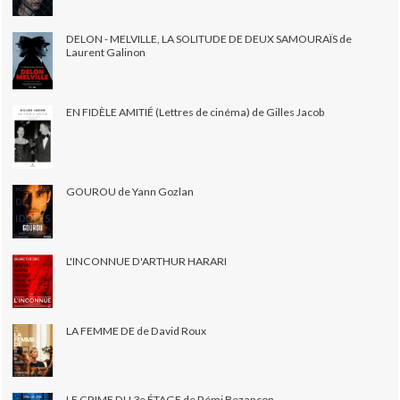
DELON - MELVILLE, LA SOLITUDE DE DEUX SAMOURAÏS de
Laurent Galinon
EN FIDÈLE AMITIÉ (Lettres de cinéma) de Gilles Jacob
GOUROU de Yann Gozlan
L'INCONNUE D'ARTHUR HARARI
LA FEMME DE de David Roux
LE CRIME DU 3e ÉTAGE de Rémi Bezançon