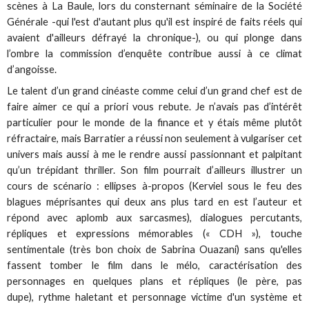
scènes à La Baule, lors du consternant séminaire de la Société
Générale -qui l'est d'autant plus qu'il est inspiré de faits réels qui
avaient d'ailleurs défrayé la chronique-), ou qui plonge dans
l’ombre la commission d’enquête contribue aussi à ce climat
d’angoisse.
Le talent d’un grand cinéaste comme celui d’un grand chef est de
faire aimer ce qui a priori vous rebute. Je n’avais pas d’intérêt
particulier pour le monde de la finance et y étais même plutôt
réfractaire, mais Barratier a réussi non seulement à vulgariser cet
univers mais aussi à me le rendre aussi passionnant et palpitant
qu’un trépidant thriller. Son film pourrait d’ailleurs illustrer un
cours de scénario : ellipses à-propos (Kerviel sous le feu des
blagues méprisantes qui deux ans plus tard en est l’auteur et
répond avec aplomb aux sarcasmes), dialogues percutants,
répliques et expressions mémorables (« CDH »), touche
sentimentale (très bon choix de Sabrina Ouazani) sans qu'elles
fassent tomber le film dans le mélo, caractérisation des
personnages en quelques plans et répliques (le père, pas
dupe), rythme haletant et personnage victime d'un système et