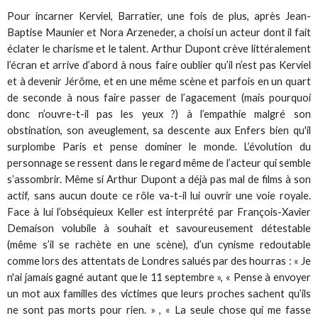
Pour incarner Kerviel, Barratier, une fois de plus, après Jean-
Baptise Maunier et Nora Arzeneder, a choisi un acteur dont il fait
éclater le charisme et le talent. Arthur Dupont crève littéralement
l’écran et arrive d’abord à nous faire oublier qu’il n’est pas Kerviel
et à devenir Jérôme, et en une même scène et parfois en un quart
de seconde à nous faire passer de l’agacement (mais pourquoi
donc n’ouvre-t-il pas les yeux ?) à l’empathie malgré son
obstination, son aveuglement, sa descente aux Enfers bien qu'il
surplombe Paris et pense dominer le monde. L’évolution du
personnage se ressent dans le regard même de l’acteur qui semble
s’assombrir. Même si Arthur Dupont a déjà pas mal de films à son
actif, sans aucun doute ce rôle va-t-il lui ouvrir une voie royale.
Face à lui l’obséquieux Keller est interprété par François-Xavier
Demaison volubile à souhait et savoureusement détestable
(même s’il se rachète en une scène), d’un cynisme redoutable
comme lors des attentats de Londres salués par des hourras : « Je
n'ai jamais gagné autant que le 11 septembre », « Pense à envoyer
un mot aux familles des victimes que leurs proches sachent qu’ils
ne sont pas morts pour rien. » , « La seule chose qui me fasse