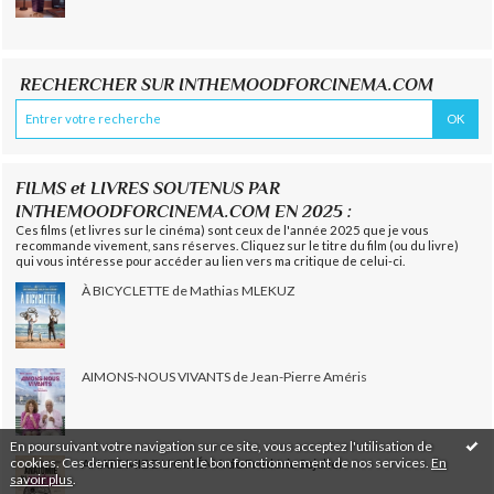
RECHERCHER SUR INTHEMOODFORCINEMA.COM
FILMS et LIVRES SOUTENUS PAR
INTHEMOODFORCINEMA.COM EN 2025 :
Ces films (et livres sur le cinéma) sont ceux de l'année 2025 que je vous
recommande vivement, sans réserves. Cliquez sur le titre du film (ou du livre)
qui vous intéresse pour accéder au lien vers ma critique de celui-ci.
À BICYCLETTE de Mathias MLEKUZ
AIMONS-NOUS VIVANTS de Jean-Pierre Améris
En poursuivant votre navigation sur ce site, vous acceptez l'utilisation de
cookies. Ces derniers assurent le bon fonctionnement de nos services.
En
ANATOMIE DU CINÉMA de Frédéric Sojcher
savoir plus
.