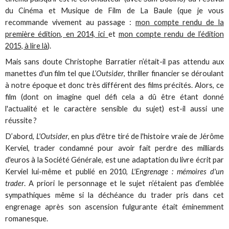
du Cinéma et Musique de Film de La Baule (que je vous
recommande vivement au passage :
mon compte rendu de la
première édition, en 2014, ici
et
mon compte rendu de l’édition
2015, à lire là
).
Mais sans doute Christophe Barratier n’était-il pas attendu aux
manettes d'un film tel que
L’Outsider
, thriller financier se déroulant
à notre époque et donc très différent des films précités. Alors, ce
film (dont on imagine quel défi cela a dû être étant donné
l'actualité et le caractère sensible du sujet) est-il aussi une
réussite ?
D’abord,
L'Outsider
, en plus d'être tiré de l'histoire vraie de Jérôme
Kerviel, trader condamné pour avoir fait perdre des milliards
d'euros à la Société Générale, est une adaptation du livre écrit par
Kerviel lui-même et publié en 2010,
L'Engrenage : mémoires d'un
trader
. A priori le personnage et le sujet n’étaient pas d’emblée
sympathiques même si la déchéance du trader pris dans cet
engrenage après son ascension fulgurante était éminemment
romanesque.