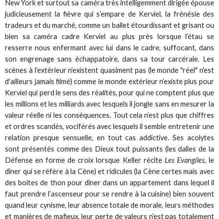
New York et surtout sa caméra très intelligemment dirigée épouse
judicieusement la fièvre qui s’empare de Kerviel, la frénésie des
tradeurs et du marché, comme un ballet étourdissant et grisant ou
bien sa caméra cadre Kerviel au plus près lorsque l’étau se
resserre nous enfermant avec lui dans le cadre, suffocant, dans
son engrenage sans échappatoire, dans sa tour carcérale. Les
scènes à l’extérieur n’existent quasiment pas (le monde "réel" n'est
d'ailleurs jamais filmé) comme le monde extérieur n’existe plus pour
Kerviel qui perd le sens des réalités, pour qui ne comptent plus que
les millions et les milliards avec lesquels il jongle sans en mesurer la
valeur réelle ni les conséquences. Tout cela n’est plus que chiffres
et ordres scandés, vociférés avec lesquels il semble entretenir une
relation presque sensuelle, en tout cas addictive. Ses acolytes
sont présentés comme des Dieux tout puissants (les dalles de la
Défense en forme de croix lorsque Keller récite
Les Evangiles
, le
dîner qui se réfère à la Cène) et ridicules (la Cène certes mais avec
des boites de thon pour dîner dans un appartement dans lequel il
faut prendre l’ascenseur pour se rendre à la cuisine) bien souvent
quand leur cynisme, leur absence totale de morale, leurs méthodes
et manières de mafieux, leur perte de valeurs n’est pas totalement