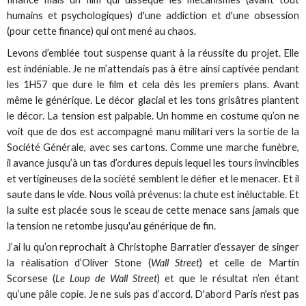
humains et psychologiques) d'une addiction et d'une obsession
(pour cette finance) qui ont mené au chaos.
Levons d’emblée tout suspense quant à la réussite du projet. Elle
est indéniable. Je ne m’attendais pas à être ainsi captivée pendant
les 1H57 que dure le film et cela dès les premiers plans. Avant
même le générique. Le décor glacial et les tons grisâtres plantent
le décor. La tension est palpable. Un homme en costume qu’on ne
voit que de dos est accompagné manu militari vers la sortie de la
Société Générale, avec ses cartons. Comme une marche funèbre,
il avance jusqu’à un tas d’ordures depuis lequel les tours invincibles
et vertigineuses de la société semblent le défier et le menacer. Et il
saute dans le vide. Nous voilà prévenus: la chute est inéluctable. Et
la suite est placée sous le sceau de cette menace sans jamais que
la tension ne retombe jusqu'au générique de fin.
J’ai lu qu’on reprochait à Christophe Barratier d’essayer de singer
la réalisation d’Oliver Stone (
Wall Street
) et celle de Martin
Scorsese (
Le Loup de Wall Street
) et que le résultat n’en étant
qu’une pâle copie. Je ne suis pas d’accord. D'abord Paris n'est pas