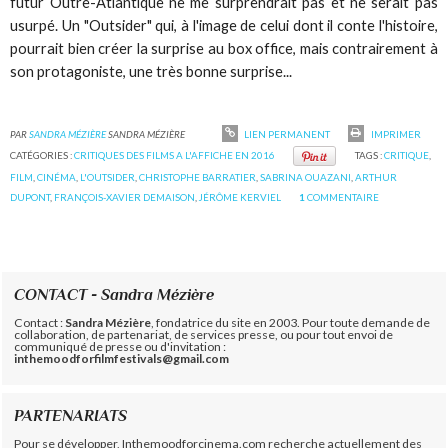
futur Outre-Atlantique ne me surprendrait pas et ne serait pas
usurpé. Un "Outsider" qui, à l'image de celui dont il conte l'histoire,
pourrait bien créer la surprise au box office, mais contrairement à
son protagoniste, une très bonne surprise...
PAR
SANDRA MÉZIÈRE
SANDRA MÉZIÈRE
LIEN PERMANENT
IMPRIMER
CATÉGORIES :
CRITIQUES DES FILMS A L'AFFICHE EN 2016
TAGS :
CRITIQUE
,
FILM
,
CINÉMA
,
L'OUTSIDER
,
CHRISTOPHE BARRATIER
,
SABRINA OUAZANI
,
ARTHUR
DUPONT
,
FRANÇOIS-XAVIER DEMAISON
,
JÉRÔME KERVIEL
1
COMMENTAIRE
CONTACT - Sandra Mézière
Contact :
Sandra Mézière
, fondatrice du site en 2003. Pour toute demande de
collaboration, de partenariat, de services presse, ou pour tout envoi de
communiqué de presse ou d'invitation :
inthemoodforfilmfestivals@gmail.com
PARTENARIATS
Pour se développer, Inthemoodforcinema.com recherche actuellement des