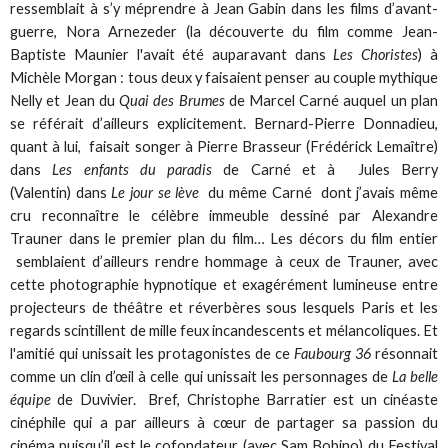
ressemblait à s’y méprendre à Jean Gabin dans les films d’avant-
guerre, Nora Arnezeder (la découverte du film comme Jean-
Baptiste Maunier l'avait été auparavant dans
Les Choristes
) à
Michèle Morgan : tous deux y faisaient penser au couple mythique
Nelly et Jean du
Quai des Brumes
de Marcel Carné auquel un plan
se référait d’ailleurs explicitement. Bernard-Pierre Donnadieu,
quant à lui, faisait songer à Pierre Brasseur (Frédérick Lemaître)
dans
Les enfants du paradis
de Carné et à Jules Berry
(Valentin) dans
Le jour se lève
du même Carné dont j’avais même
cru reconnaître le célèbre immeuble dessiné par Alexandre
Trauner dans le premier plan du film… Les décors du film entier
semblaient d’ailleurs rendre hommage à ceux de Trauner, avec
cette photographie hypnotique et exagérément lumineuse entre
projecteurs de théâtre et réverbères sous lesquels Paris et les
regards scintillent de mille feux incandescents et mélancoliques. Et
l'amitié qui unissait les protagonistes de ce
Faubourg 36
résonnait
comme un clin d’œil à celle qui unissait les personnages de
La belle
équipe
de Duvivier. Bref, Christophe Barratier est un cinéaste
cinéphile qui a par ailleurs à cœur de partager sa passion du
cinéma puisqu’il est le cofondateur (avec Sam Bobino) du Festival