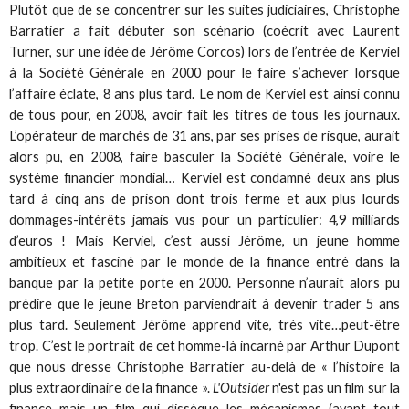
Plutôt que de se concentrer sur les suites judiciaires, Christophe
Barratier a fait débuter son scénario (coécrit avec Laurent
Turner, sur une idée de Jérôme Corcos) lors de l’entrée de Kerviel
à la Société Générale en 2000 pour le faire s’achever lorsque
l’affaire éclate, 8 ans plus tard. Le nom de Kerviel est ainsi connu
de tous pour, en 2008, avoir fait les titres de tous les journaux.
L’opérateur de marchés de 31 ans, par ses prises de risque, aurait
alors pu, en 2008, faire basculer la Société Générale, voire le
système financier mondial… Kerviel est condamné deux ans plus
tard à cinq ans de prison dont trois ferme et aux plus lourds
dommages-intérêts jamais vus pour un particulier: 4,9 milliards
d’euros ! Mais Kerviel, c’est aussi Jérôme, un jeune homme
ambitieux et fasciné par le monde de la finance entré dans la
banque par la petite porte en 2000. Personne n’aurait alors pu
prédire que le jeune Breton parviendrait à devenir trader 5 ans
plus tard. Seulement Jérôme apprend vite, très vite…peut-être
trop. C’est le portrait de cet homme-là incarné par Arthur Dupont
que nous dresse Christophe Barratier au-delà de « l’histoire la
plus extraordinaire de la finance ».
L'Outsider
n'est pas un film sur la
finance mais un film qui dissèque les mécanismes (avant tout