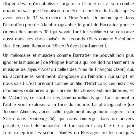
flipper c'est qu'on abolisse l'argent. » L’ironie est à son comble
quand on sait que Demaison a arrêté sa carrière de trader après
avoir vécu le 11 septembre à New York. De même que dans
l’attention portée à la photographie, le goût de Barratier pour le
cinéma des années 30 (qui savait tant les sublimer) se retrouve
aussi dans ses choix avisés de seconds rôles comme Stéphane
Bak, Benjamin Ramon ou Sören Prévost (notamment).
Un mélomane et musicien comme Barratier ne pouvait non plus
ignorer la musique ( de Philippe Rombi à qui l’on doit notamment la
musique de
Joyeux Noël
ou celles des films de François Ozon) qui,
ici, accentue le sentiment d’angoisse ou l’émotion qui surgit et
nous saisit. C’est prenant comme un film d’Hitchcock, ces histoires
d’hommes ordinaires à qui il arrive des choses extraordinaires. Et
le McGuffin, ce sont ici ces fameux milliards qui d’un moment à
l’autre vont exploser à la face du monde. La photographie (de
Jérôme Alméras, après celle également magnifique signée Tom
Stern dans
Faubourg 36
) qui nous immerge dans un univers
grisâtre, froid, déshumanisé et faussement aseptisé (ce à quoi
font exception les scènes filmées en Bretagne ou les quelques