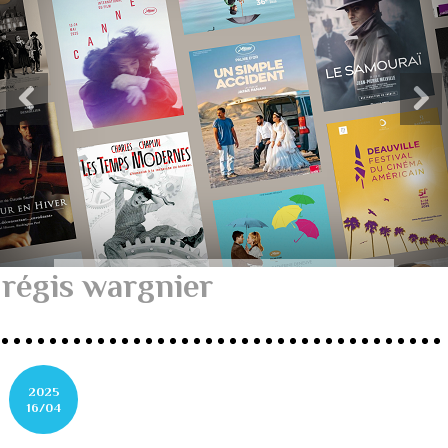
régis wargnier
2025
16/04