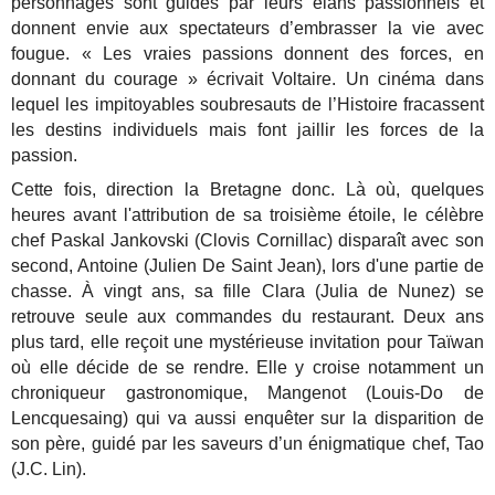
personnages sont guidés par leurs élans passionnels et
donnent envie aux spectateurs d’embrasser la vie avec
fougue. « Les vraies passions donnent des forces, en
donnant du courage » écrivait Voltaire. Un cinéma dans
lequel les impitoyables soubresauts de l’Histoire fracassent
les destins individuels mais font jaillir les forces de la
passion.
Cette fois, direction la Bretagne donc. Là où, quelques
heures avant l'attribution de sa troisième étoile, le célèbre
chef Paskal Jankovski (Clovis Cornillac) disparaît avec son
second, Antoine (Julien De Saint Jean), lors d'une partie de
chasse. À vingt ans, sa fille Clara (Julia de Nunez) se
retrouve seule aux commandes du restaurant. Deux ans
plus tard, elle reçoit une mystérieuse invitation pour Taïwan
où elle décide de se rendre. Elle y croise notamment un
chroniqueur gastronomique, Mangenot (Louis-Do de
Lencquesaing) qui va aussi enquêter sur la disparition de
son père, guidé par les saveurs d’un énigmatique chef, Tao
(J.C. Lin).