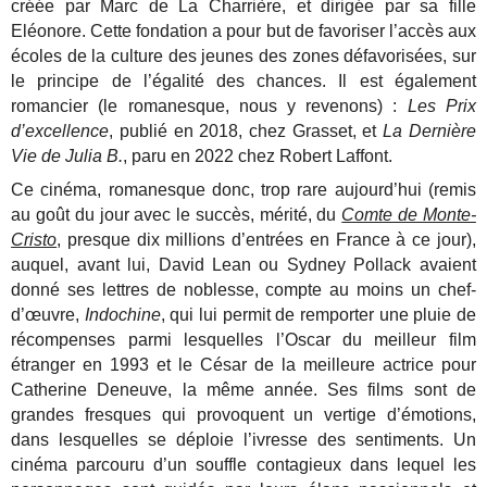
créée par Marc de La Charrière, et dirigée par sa fille
Eléonore. Cette fondation a pour but de favoriser l’accès aux
écoles de la culture des jeunes des zones défavorisées, sur
le principe de l’égalité des chances. Il est également
romancier (le romanesque, nous y revenons) :
Les Prix
d’excellence
, publié en 2018, chez Grasset, et
La Dernière
Vie de Julia B.
, paru en 2022 chez Robert Laffont.
Ce cinéma, romanesque donc, trop rare aujourd’hui (remis
au goût du jour avec le succès, mérité, du
Comte de Monte-
Cristo
, presque dix millions d’entrées en France à ce jour),
auquel, avant lui, David Lean ou Sydney Pollack avaient
donné ses lettres de noblesse, compte au moins un chef-
d’œuvre,
Indochine
, qui lui permit de remporter une pluie de
récompenses parmi lesquelles l’Oscar du meilleur film
étranger en 1993 et le César de la meilleure actrice pour
Catherine Deneuve, la même année. Ses films sont de
grandes fresques qui provoquent un vertige d’émotions,
dans lesquelles se déploie l’ivresse des sentiments. Un
cinéma parcouru d’un souffle contagieux dans lequel les