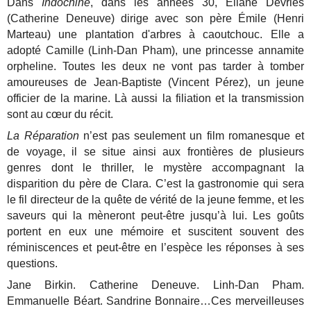
Dans
Indochine
, dans les années 30, Eliane Devries
(Catherine Deneuve) dirige avec son père Émile (Henri
Marteau) une plantation d'arbres à caoutchouc. Elle a
adopté Camille (Linh-Dan Pham), une princesse annamite
orpheline. Toutes les deux ne vont pas tarder à tomber
amoureuses de Jean-Baptiste (Vincent Pérez), un jeune
officier de la marine. Là aussi la filiation et la transmission
sont au cœur du récit.
La Réparation
n’est pas seulement un film romanesque et
de voyage, il se situe ainsi aux frontières de plusieurs
genres dont le thriller, le mystère accompagnant la
disparition du père de Clara. C’est la gastronomie qui sera
le fil directeur de la quête de vérité de la jeune femme, et les
saveurs qui la mèneront peut-être jusqu’à lui. Les goûts
portent en eux une mémoire et suscitent souvent des
réminiscences et peut-être en l’espèce les réponses à ses
questions.
Jane Birkin. Catherine Deneuve. Linh-Dan Pham.
Emmanuelle Béart. Sandrine Bonnaire…Ces merveilleuses