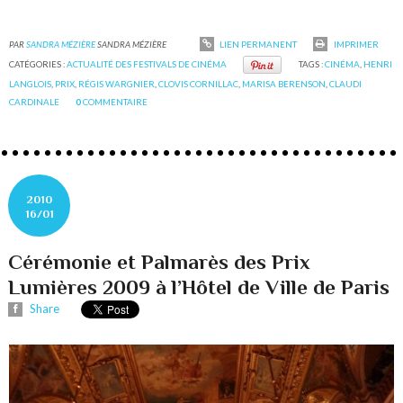
PAR
SANDRA MÉZIÈRE
SANDRA MÉZIÈRE
LIEN PERMANENT
IMPRIMER
CATÉGORIES :
ACTUALITÉ DES FESTIVALS DE CINÉMA
TAGS :
CINÉMA
,
HENRI
LANGLOIS
,
PRIX
,
RÉGIS WARGNIER
,
CLOVIS CORNILLAC
,
MARISA BERENSON
,
CLAUDI
CARDINALE
0
COMMENTAIRE
2010
16/01
Cérémonie et Palmarès des Prix
Lumières 2009 à l’Hôtel de Ville de Paris
Share