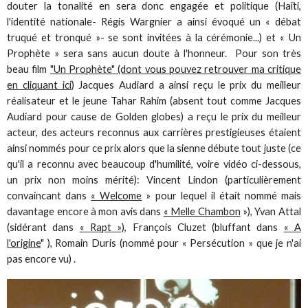
douter la tonalité en sera donc engagée et politique (Haïti,
l'identité nationale- Régis Wargnier a ainsi évoqué un « débat
truqué et tronqué »- se sont invitées à la cérémonie...) et « Un
Prophète » sera sans aucun doute à l'honneur. Pour son très
beau film
"Un Prophète" (dont vous pouvez retrouver ma critique
en cliquant ici
) Jacques Audiard a ainsi reçu le prix du meilleur
réalisateur et le jeune Tahar Rahim (absent tout comme Jacques
Audiard pour cause de Golden globes) a reçu le prix du meilleur
acteur, des acteurs reconnus aux carrières prestigieuses étaient
ainsi nommés pour ce prix alors que la sienne débute tout juste (ce
qu'il a reconnu avec beaucoup d'humilité, voire vidéo ci-dessous,
un prix non moins mérité): Vincent Lindon (particulièrement
convaincant dans
« Welcome
» pour lequel il était nommé mais
davantage encore à mon avis dans
« Melle Chambon
»), Yvan Attal
(sidérant dans
« Rapt »)
, François Cluzet (bluffant dans
« A
l'origine
" ), Romain Duris (nommé pour « Persécution » que je n'ai
pas encore vu) .