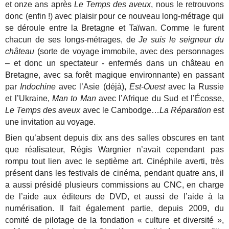
et onze ans après
Le Temps des aveux
, nous le retrouvons
donc (enfin !) avec plaisir pour ce nouveau long-métrage qui
se déroule entre la Bretagne et Taïwan. Comme le furent
chacun de ses longs-métrages, de
Je suis le seigneur du
château
(sorte de voyage immobile, avec des personnages
– et donc un spectateur - enfermés dans un château en
Bretagne, avec sa forêt magique environnante) en passant
par
Indochine
avec l’Asie (déjà),
Est-Ouest
avec la Russie
et l’Ukraine,
Man to Man
avec l’Afrique du Sud et l’Écosse,
Le Temps des aveux
avec le Cambodge…
La Réparation
est
une invitation au voyage.
Bien qu’absent depuis dix ans des salles obscures en tant
que réalisateur, Régis Wargnier n’avait cependant pas
rompu tout lien avec le septième art. Cinéphile averti, très
présent dans les festivals de cinéma, pendant quatre ans, il
a aussi présidé plusieurs commissions au CNC, en charge
de l’aide aux éditeurs de DVD, et aussi de l’aide à la
numérisation. Il fait également partie, depuis 2009, du
comité de pilotage de la fondation « culture et diversité »,