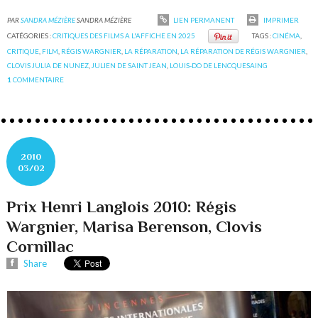
PAR
SANDRA MÉZIÈRE
SANDRA MÉZIÈRE
LIEN PERMANENT
IMPRIMER
CATÉGORIES :
CRITIQUES DES FILMS A L'AFFICHE EN 2025
TAGS :
CINÉMA
,
CRITIQUE
,
FILM
,
RÉGIS WARGNIER
,
LA RÉPARATION
,
LA RÉPARATION DE RÉGIS WARGNIER
,
CLOVIS JULIA DE NUNEZ
,
JULIEN DE SAINT JEAN
,
LOUIS-DO DE LENCQUESAING
1
COMMENTAIRE
2010
03/02
Prix Henri Langlois 2010: Régis
Wargnier, Marisa Berenson, Clovis
Cornillac
Share