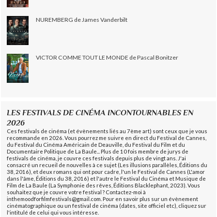
NUREMBERG de James Vanderbilt
VICTOR COMME TOUT LE MONDE de Pascal Bonitzer
LES FESTIVALS DE CINÉMA INCONTOURNABLES EN
2026
Ces festivals de cinéma (et évènements liés au 7ème art) sont ceux que je vous
recommande en 2026. Vous pourrez me suivre en direct du Festival de Cannes,
du Festival du Cinéma Américain de Deauville, du Festival du Film et du
Documentaire Politique de La Baule... Plus de 10 fois membre de jurys de
festivals de cinéma, je couvre ces festivals depuis plus de vingt ans. J'ai
consacré un recueil de nouvelles à ce sujet (Les illusions parallèles, Éditions du
38, 2016), et deux romans qui ont pour cadre, l'un le Festival de Cannes (L'amor
dans l'âme, Éditions du 38, 2016) et l'autre le Festival du Cinéma et Musique de
Film de La Baule (La Symphonie des rêves, Éditions Blacklephant, 2023). Vous
souhaitez que je couvre votre festival ? Contactez-moi à
inthemoodforfilmfestivals@gmail.com. Pour en savoir plus sur un évènement
cinématographique ou un festival de cinéma (dates, site officiel etc), cliquez sur
l'intitulé de celui qui vous intéresse.