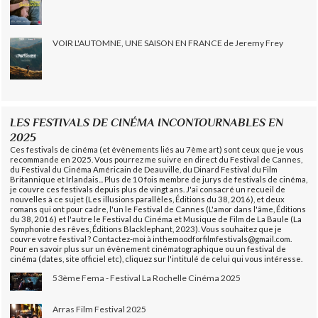
VOIR L'AUTOMNE, UNE SAISON EN FRANCE de Jeremy Frey
LES FESTIVALS DE CINÉMA INCONTOURNABLES EN
2025
Ces festivals de cinéma (et évènements liés au 7ème art) sont ceux que je vous
recommande en 2025. Vous pourrez me suivre en direct du Festival de Cannes,
du Festival du Cinéma Américain de Deauville, du Dinard Festival du Film
Britannique et Irlandais... Plus de 10 fois membre de jurys de festivals de cinéma,
je couvre ces festivals depuis plus de vingt ans. J'ai consacré un recueil de
nouvelles à ce sujet (Les illusions parallèles, Éditions du 38, 2016), et deux
romans qui ont pour cadre, l'un le Festival de Cannes (L'amor dans l'âme, Éditions
du 38, 2016) et l'autre le Festival du Cinéma et Musique de Film de La Baule (La
Symphonie des rêves, Éditions Blacklephant, 2023). Vous souhaitez que je
couvre votre festival ? Contactez-moi à inthemoodforfilmfestivals@gmail.com.
Pour en savoir plus sur un évènement cinématographique ou un festival de
cinéma (dates, site officiel etc), cliquez sur l'intitulé de celui qui vous intéresse.
53ème Fema - Festival La Rochelle Cinéma 2025
Arras Film Festival 2025