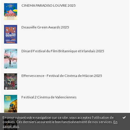
CINEMA PARADISO LOUVRE 2025
Deauville Green Awards 2025
Dinard Festival du Film Britannique et Irlandais 2025
Effervescence - Festival de Cinéma de Mâcon 2025
Festival 2 Cinéma de Valenciennes
En poursuivant votre navigation sur ce site, vous acceptez l'utilisation de
Festival Cinemed de Montpellier 2025
cookies. Ces derniers assurent le bon fonctionnement de nos services.
En
savoir plus
.