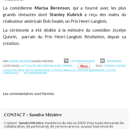
La comédienne
Marisa Berenson
, qui a tourné avec les plus
grands cinéastes dont
Stanley Kubrick
a reçu des mains du
réalisateur américain Bob Swaim, un Prix Henri-Langlois.
La cérémonie a été dédiée à la mémoire du comédien Jocelyn
Quivrin, parrain du Prix Henri-Langlois Révélation, depuis sa
création.
PAR
SANDRA MÉZIÈRE
SANDRA MÉZIÈRE
LIEN PERMANENT
IMPRIMER
CATÉGORIES :
ACTUALITÉ DES FESTIVALS DE CINÉMA
TAGS :
CINÉMA
,
HENRI
LANGLOIS
,
PRIX
,
RÉGIS WARGNIER
,
CLOVIS CORNILLAC
,
MARISA BERENSON
,
CLAUDI
CARDINALE
0
COMMENTAIRE
Les commentaires sont fermés.
CONTACT - Sandra Mézière
Contact :
Sandra Mézière
, fondatrice du site en 2003. Pour toute demande de
collaboration, de partenariat, de services presse, ou pour tout envoi de