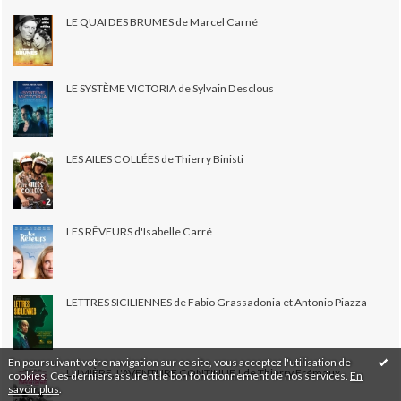
LE QUAI DES BRUMES de Marcel Carné
LE SYSTÈME VICTORIA de Sylvain Desclous
LES AILES COLLÉES de Thierry Binisti
LES RÊVEURS d'Isabelle Carré
LETTRES SICILIENNES de Fabio Grassadonia et Antonio Piazza
En poursuivant votre navigation sur ce site, vous acceptez l'utilisation de
LUMIÈRE, L'AVENTURE CONTINUE ! de Thierry Frémaux
cookies. Ces derniers assurent le bon fonctionnement de nos services.
En
savoir plus
.