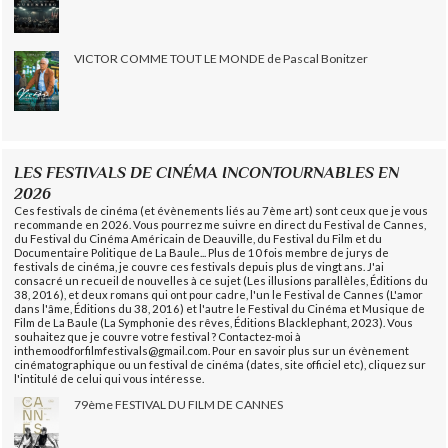
VICTOR COMME TOUT LE MONDE de Pascal Bonitzer
LES FESTIVALS DE CINÉMA INCONTOURNABLES EN
2026
Ces festivals de cinéma (et évènements liés au 7ème art) sont ceux que je vous
recommande en 2026. Vous pourrez me suivre en direct du Festival de Cannes,
du Festival du Cinéma Américain de Deauville, du Festival du Film et du
Documentaire Politique de La Baule... Plus de 10 fois membre de jurys de
festivals de cinéma, je couvre ces festivals depuis plus de vingt ans. J'ai
consacré un recueil de nouvelles à ce sujet (Les illusions parallèles, Éditions du
38, 2016), et deux romans qui ont pour cadre, l'un le Festival de Cannes (L'amor
dans l'âme, Éditions du 38, 2016) et l'autre le Festival du Cinéma et Musique de
Film de La Baule (La Symphonie des rêves, Éditions Blacklephant, 2023). Vous
souhaitez que je couvre votre festival ? Contactez-moi à
inthemoodforfilmfestivals@gmail.com. Pour en savoir plus sur un évènement
cinématographique ou un festival de cinéma (dates, site officiel etc), cliquez sur
l'intitulé de celui qui vous intéresse.
79ème FESTIVAL DU FILM DE CANNES