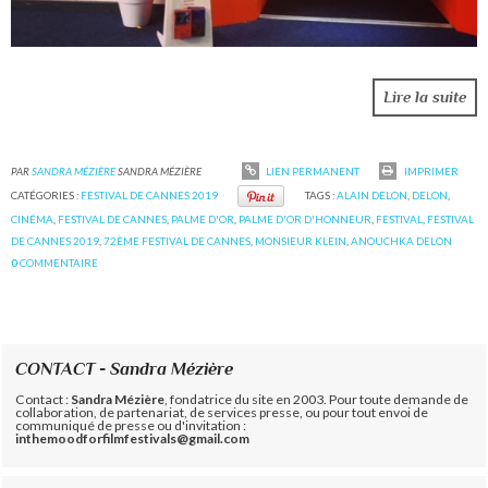
Lire la suite
PAR
SANDRA MÉZIÈRE
SANDRA MÉZIÈRE
LIEN PERMANENT
IMPRIMER
CATÉGORIES :
FESTIVAL DE CANNES 2019
TAGS :
ALAIN DELON
,
DELON
,
CINÉMA
,
FESTIVAL DE CANNES
,
PALME D'OR
,
PALME D'OR D'HONNEUR
,
FESTIVAL
,
FESTIVAL
DE CANNES 2019
,
72ÈME FESTIVAL DE CANNES
,
MONSIEUR KLEIN
,
ANOUCHKA DELON
0
COMMENTAIRE
CONTACT - Sandra Mézière
Contact :
Sandra Mézière
, fondatrice du site en 2003. Pour toute demande de
collaboration, de partenariat, de services presse, ou pour tout envoi de
communiqué de presse ou d'invitation :
inthemoodforfilmfestivals@gmail.com