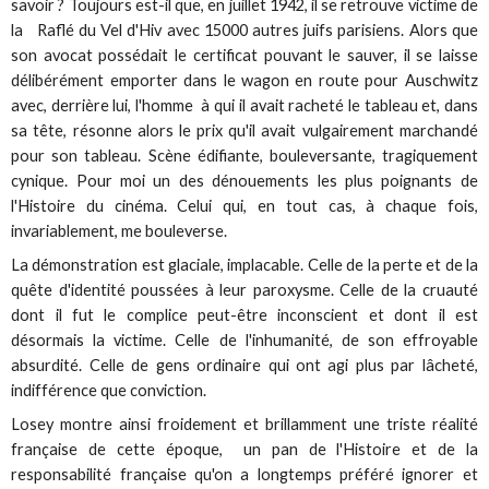
savoir ? Toujours est-il que, en juillet 1942, il se retrouve victime de
la Raflé du Vel d'Hiv avec 15000 autres juifs parisiens. Alors que
son avocat possédait le certificat pouvant le sauver, il se laisse
délibérément emporter dans le wagon en route pour Auschwitz
avec, derrière lui, l'homme à qui il avait racheté le tableau et, dans
sa tête, résonne alors le prix qu'il avait vulgairement marchandé
pour son tableau. Scène édifiante, bouleversante, tragiquement
cynique. Pour moi un des dénouements les plus poignants de
l'Histoire du cinéma. Celui qui, en tout cas, à chaque fois,
invariablement, me bouleverse.
La démonstration est glaciale, implacable. Celle de la perte et de la
quête d'identité poussées à leur paroxysme. Celle de la cruauté
dont il fut le complice peut-être inconscient et dont il est
désormais la victime. Celle de l'inhumanité, de son effroyable
absurdité. Celle de gens ordinaire qui ont agi plus par lâcheté,
indifférence que conviction.
Losey montre ainsi froidement et brillamment une triste réalité
française de cette époque, un pan de l'Histoire et de la
responsabilité française qu'on a longtemps préféré ignorer et