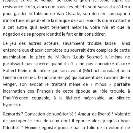
résistance. Enfin, alors que tous ses objets sont saisis, il insistera
pour garder le tableau de Van Ostade, son dernier compagnon
d'infortune et peut-être la marque de son remords qui le rattache
à cet autre qu'il avait tellement méprisé, voire nié et que la
négation de sa propre identité le fait enfin considérer.
Le jeu des autres acteurs, savamment trouble, laisse ainsi
entendre que chacun complote ou pourrait être complice de cette
machination, le père de M.Klein (Louis Seigner) lui-même ne
paraissant pas sincère quand il dit « ne pas connaître d'autre
Robert Klein », de même que son avocat (Michael Lonsdale) ou la
femme de celui-ci (Francine Bergé) qui auraient des raisons de se
venger, son avocat le traitant même de « minus », parfaite
incarnation des Français de cette époque au rôle trouble, à
l'indifférence coupable, à la lâcheté méprisable, au silence
hypocrite.
Remords ? Conviction de supériorité ? Amour de liberté ? Volonté
de partager le sort de ceux dont il épouse alors jusqu'au bout
l'identité ? Homme égoïste poussé par la folie de la volonté de