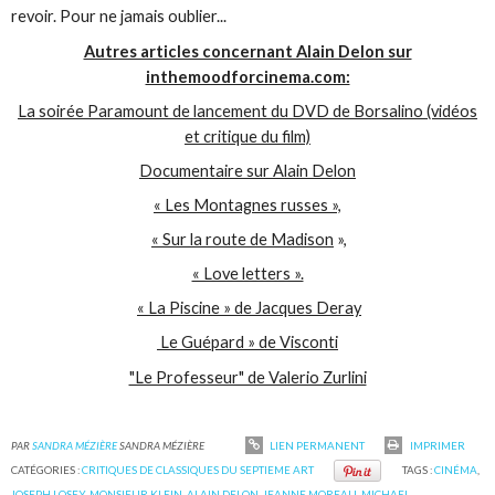
revoir. Pour ne jamais oublier...
Autres articles concernant Alain Delon sur
inthemoodforcinema.com:
La soirée Paramount de lancement du DVD de Borsalino (vidéos
et critique du film)
Documentaire sur Alain Delon
« Les Montagnes russes »,
« Sur la route de Madison
»,
« Love letters ».
« La Piscine » de Jacques Deray
Le Guépard » de Visconti
"Le Professeur" de Valerio Zurlini
PAR
SANDRA MÉZIÈRE
SANDRA MÉZIÈRE
LIEN PERMANENT
IMPRIMER
CATÉGORIES :
CRITIQUES DE CLASSIQUES DU SEPTIEME ART
TAGS :
CINÉMA
,
JOSEPH LOSEY
,
MONSIEUR KLEIN
,
ALAIN DELON
,
JEANNE MOREAU
,
MICHAEL