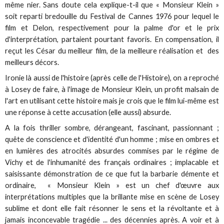
même nier. Sans doute cela explique-t-il que « Monsieur Klein »
soit reparti bredouille du Festival de Cannes 1976 pour lequel le
film et Delon, respectivement pour la palme d'or et le prix
d'interprétation, partaient pourtant favoris. En compensation, il
reçut les César du meilleur film, de la meilleure réalisation et des
meilleurs décors.
Ironie là aussi de l'histoire (après celle de l'Histoire), on a reproché
à Losey de faire, à l'image de Monsieur Klein, un profit malsain de
l'art en utilisant cette histoire mais je crois que le film lui-même est
une réponse à cette accusation (elle aussi) absurde.
A la fois thriller sombre, dérangeant, fascinant, passionnant ;
quête de conscience et d'identité d'un homme ; mise en ombres et
en lumières des atrocités absurdes commises par le régime de
Vichy et de l'inhumanité des français ordinaires ; implacable et
saisissante démonstration de ce que fut la barbarie démente et
ordinaire, « Monsieur Klein » est un chef d'œuvre aux
interprétations multiples que la brillante mise en scène de Losey
sublime et dont elle fait résonner le sens et la révoltante et à
jamais inconcevable tragédie ... des décennies après. A voir et à