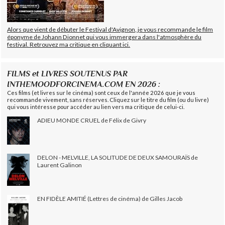
Alors que vient de débuter le Festival d'Avignon, je vous recommande le film
éponyme de Johann Dionnet qui vous immergera dans l'atmosphère du
festival. Retrouvez ma critique en cliquant ici.
FILMS et LIVRES SOUTENUS PAR
INTHEMOODFORCINEMA.COM EN 2026 :
Ces films (et livres sur le cinéma) sont ceux de l'année 2026 que je vous
recommande vivement, sans réserves. Cliquez sur le titre du film (ou du livre)
qui vous intéresse pour accéder au lien vers ma critique de celui-ci.
ADIEU MONDE CRUEL de Félix de Givry
DELON - MELVILLE, LA SOLITUDE DE DEUX SAMOURAÏS de
Laurent Galinon
EN FIDÈLE AMITIÉ (Lettres de cinéma) de Gilles Jacob