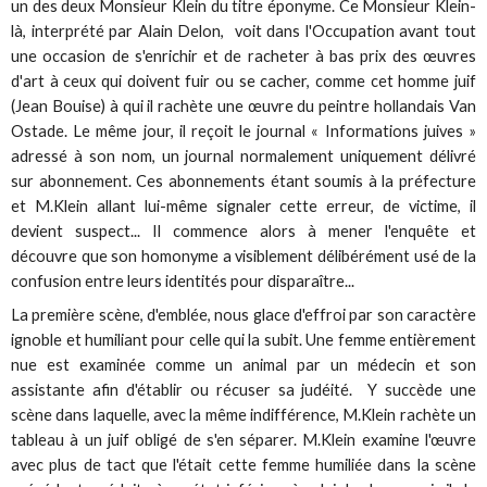
un des deux Monsieur Klein du titre éponyme. Ce Monsieur Klein-
là, interprété par Alain Delon, voit dans l'Occupation avant tout
une occasion de s'enrichir et de racheter à bas prix des œuvres
d'art à ceux qui doivent fuir ou se cacher, comme cet homme juif
(Jean Bouise) à qui il rachète une œuvre du peintre hollandais Van
Ostade. Le même jour, il reçoit le journal « Informations juives »
adressé à son nom, un journal normalement uniquement délivré
sur abonnement. Ces abonnements étant soumis à la préfecture
et M.Klein allant lui-même signaler cette erreur, de victime, il
devient suspect... Il commence alors à mener l'enquête et
découvre que son homonyme a visiblement délibérément usé de la
confusion entre leurs identités pour disparaître...
La première scène, d'emblée, nous glace d'effroi par son caractère
ignoble et humiliant pour celle qui la subit. Une femme entièrement
nue est examinée comme un animal par un médecin et son
assistante afin d'établir ou récuser sa judéité. Y succède une
scène dans laquelle, avec la même indifférence, M.Klein rachète un
tableau à un juif obligé de s'en séparer. M.Klein examine l'œuvre
avec plus de tact que l'était cette femme humiliée dans la scène