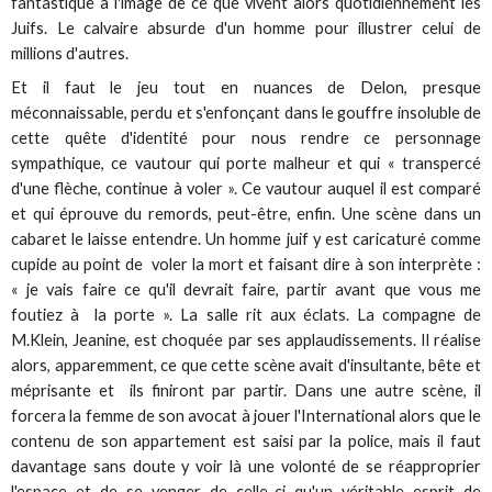
fantastique à l'image de ce que vivent alors quotidiennement les
Juifs. Le calvaire absurde d'un homme pour illustrer celui de
millions d'autres.
Et il faut le jeu tout en nuances de Delon, presque
méconnaissable, perdu et s'enfonçant dans le gouffre insoluble de
cette quête d'identité pour nous rendre ce personnage
sympathique, ce vautour qui porte malheur et qui « transpercé
d'une flèche, continue à voler ». Ce vautour auquel il est comparé
et qui éprouve du remords, peut-être, enfin. Une scène dans un
cabaret le laisse entendre. Un homme juif y est caricaturé comme
cupide au point de voler la mort et faisant dire à son interprète :
« je vais faire ce qu'il devrait faire, partir avant que vous me
foutiez à la porte ». La salle rit aux éclats. La compagne de
M.Klein, Jeanine, est choquée par ses applaudissements. Il réalise
alors, apparemment, ce que cette scène avait d'insultante, bête et
méprisante et ils finiront par partir. Dans une autre scène, il
forcera la femme de son avocat à jouer l'International alors que le
contenu de son appartement est saisi par la police, mais il faut
davantage sans doute y voir là une volonté de se réapproprier
l'espace et de se venger de celle-ci qu'un véritable esprit de