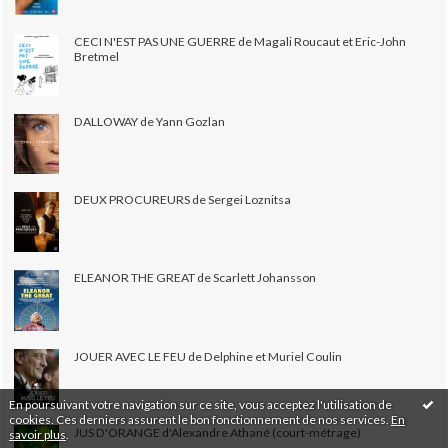
CECI N'EST PAS UNE GUERRE de Magali Roucaut et Eric-John
Bretmel
DALLOWAY de Yann Gozlan
DEUX PROCUREURS de Sergei Loznitsa
ELEANOR THE GREAT de Scarlett Johansson
JOUER AVEC LE FEU de Delphine et Muriel Coulin
En poursuivant votre navigation sur ce site, vous acceptez l'utilisation de
cookies. Ces derniers assurent le bon fonctionnement de nos services.
En
JUS D'ORANGE d'Alexandre Athané (court-métrage)
savoir plus
.