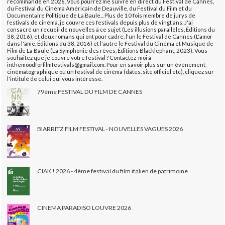
recommande en 2026. Vous pourrez me suivre en direct du Festival de Cannes,
du Festival du Cinéma Américain de Deauville, du Festival du Film et du
Documentaire Politique de La Baule... Plus de 10 fois membre de jurys de
festivals de cinéma, je couvre ces festivals depuis plus de vingt ans. J'ai
consacré un recueil de nouvelles à ce sujet (Les illusions parallèles, Éditions du
38, 2016), et deux romans qui ont pour cadre, l'un le Festival de Cannes (L'amor
dans l'âme, Éditions du 38, 2016) et l'autre le Festival du Cinéma et Musique de
Film de La Baule (La Symphonie des rêves, Éditions Blacklephant, 2023). Vous
souhaitez que je couvre votre festival ? Contactez-moi à
inthemoodforfilmfestivals@gmail.com. Pour en savoir plus sur un évènement
cinématographique ou un festival de cinéma (dates, site officiel etc), cliquez sur
l'intitulé de celui qui vous intéresse.
79ème FESTIVAL DU FILM DE CANNES
BIARRITZ FILM FESTIVAL - NOUVELLES VAGUES 2026
CIAK ! 2026 - 4ème festival du film italien de patrimoine
CINEMA PARADISO LOUVRE 2026