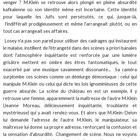
venger ? M.Klein se retrouve alors plongé en pleine absurdité
kafkaïenne où son identité même est incertaine. Cette identité
pour laquelle les Juifs sont persécutés, ce qui, jusque-là,
l'indifférait prodigieusement et même l'arrangeait plutôt, ou en
tout cas arrangeait ses affaires.
Losey n'a pas son pareil pour utiliser des cadrages qui instaurent
le malaise, instillent de l'étrangeté dans des scènes a priori banales
dont l'atmosphère inquiétante est renforcée par une lumière
grisâtre mettent en ombre des êtres fantomatiques, le tout
exacerbé par une musique savamment dissonante... Sa caméra
surplombe ces scènes comme un démiurge démoniaque : celui qui
manipule M.Klein ou celui qui dicte les lois ignominieuses de cette
guerre absurde. La scène du château en est un exemple, il y
retrouve une femme, apparemment la maîtresse de l'autre M.Klein
(Jeanne Moreau, délicieusement inquiétante, troublante et
mystérieuse) qui y avait rendez-vous. Et alors que M.Klein-Delon
lui demande l'adresse de l'autre M.Klein, le manipulateur, sa
maîtresse lui donne sa propre adresse, renforçant la confusion et
la sensation d'absurdité. Changement de scène. Nous ne voyons