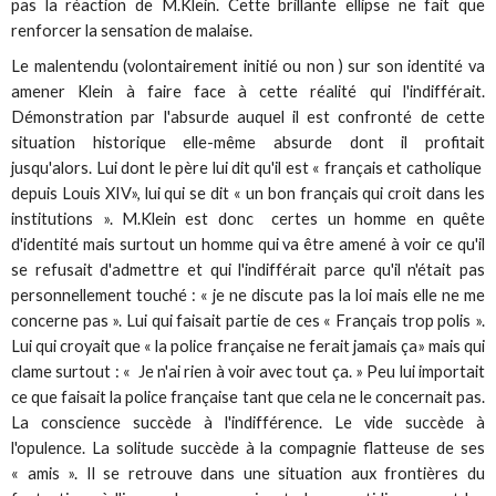
pas la réaction de M.Klein. Cette brillante ellipse ne fait que
renforcer la sensation de malaise.
Le malentendu (volontairement initié ou non ) sur son identité va
amener Klein à faire face à cette réalité qui l'indifférait.
Démonstration par l'absurde auquel il est confronté de cette
situation historique elle-même absurde dont il profitait
jusqu'alors. Lui dont le père lui dit qu'il est « français et catholique
depuis Louis XIV», lui qui se dit « un bon français qui croit dans les
institutions ». M.Klein est donc certes un homme en quête
d'identité mais surtout un homme qui va être amené à voir ce qu'il
se refusait d'admettre et qui l'indifférait parce qu'il n'était pas
personnellement touché : « je ne discute pas la loi mais elle ne me
concerne pas ». Lui qui faisait partie de ces « Français trop polis ».
Lui qui croyait que « la police française ne ferait jamais ça» mais qui
clame surtout : « Je n'ai rien à voir avec tout ça. » Peu lui importait
ce que faisait la police française tant que cela ne le concernait pas.
La conscience succède à l'indifférence. Le vide succède à
l'opulence. La solitude succède à la compagnie flatteuse de ses
« amis ». Il se retrouve dans une situation aux frontières du