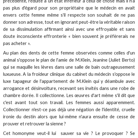
précédente, réduite à un état inférieur à celui de chose mais il n'a
pas plus d'égard pour son propriétaire que le médecin en avait
envers cette femme même s'il respecte son souhait de ne pas
donner son adresse, tout en ignorant peut-être la véritable raison
de sa dissimulation affirmant ainsi avec une effroyable et sans
doute inconsciente effronterie « bien souvent je préfèrerais ne
pas acheter ».
Au plan des dents de cette femme observées comme celles d'un
animal s'oppose le plan de l'amie de M.Klein, Jeanine (Juliet Berto)
qui se maquille les lèvres dans une salle de bain outrageusement
luxueuse. A la froideur clinique du cabinet du médecin s'oppose le
luxe tapageur de l'appartement de M.Klein qui y déambule avec
arrogance et désinvolture, recevant ses invités dans une robe de
chambre dorée. Il collectionne. Les œuvres d'art même s'il dit que
c'est avant tout son travail. Les femmes aussi apparemment.
Collectionner n'est-ce pas déjà une négation de l'identité, cruelle
ironie du destin alors que lui-même n'aura ensuite de cesse de
prouver et retrouver la sienne ?
Cet homonyme veut-il lui sauver sa vie ? Le provoquer ? Se