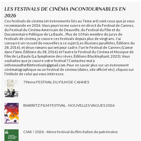
LES FESTIVALS DE CINÉMA INCONTOURNABLES EN
2026
Ces festivals de cinéma (et évènements liés au 7ème art) sont ceux que je vous
recommande en 2026. Vous pourrez me suivre en direct du Festival de Cannes,
du Festival du Cinéma Américain de Deauville, du Festival du Film et du
Documentaire Politique de La Baule... Plus de 10 fois membre de jurys de
festivals de cinéma, je couvre ces festivals depuis plus de vingt ans. J'ai
consacré un recueil de nouvelles à ce sujet (Les illusions parallèles, Éditions du
38, 2016), et deux romans qui ont pour cadre, l'un le Festival de Cannes (L'amor
dans l'âme, Éditions du 38, 2016) et l'autre le Festival du Cinéma et Musique de
Film de La Baule (La Symphonie des rêves, Éditions Blacklephant, 2023). Vous
souhaitez que je couvre votre festival ? Contactez-moi à
inthemoodforfilmfestivals@gmail.com. Pour en savoir plus sur un évènement
cinématographique ou un festival de cinéma (dates, site officiel etc), cliquez sur
l'intitulé de celui qui vous intéresse.
79ème FESTIVAL DU FILM DE CANNES
BIARRITZ FILM FESTIVAL - NOUVELLES VAGUES 2026
CIAK ! 2026 - 4ème festival du film italien de patrimoine