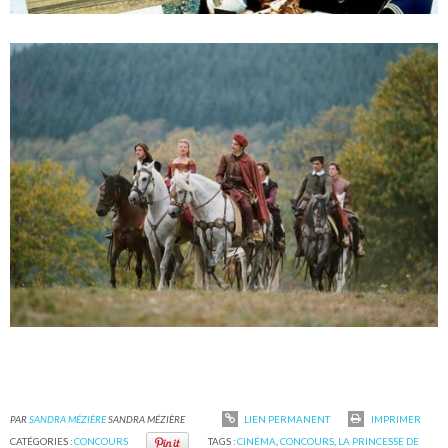
PAR
SANDRA MÉZIÈRE
SANDRA MÉZIÈRE
LIEN PERMANENT
IMPRIMER
CATÉGORIES :
CONCOURS
TAGS :
CINÉMA
,
CONCOURS
,
LA PRINCESSE DE