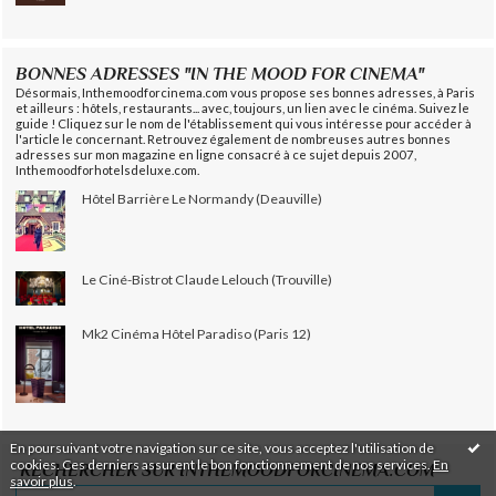
BONNES ADRESSES "IN THE MOOD FOR CINEMA"
Désormais, Inthemoodforcinema.com vous propose ses bonnes adresses, à Paris
et ailleurs : hôtels, restaurants... avec, toujours, un lien avec le cinéma. Suivez le
guide ! Cliquez sur le nom de l'établissement qui vous intéresse pour accéder à
l'article le concernant. Retrouvez également de nombreuses autres bonnes
adresses sur mon magazine en ligne consacré à ce sujet depuis 2007,
Inthemoodforhotelsdeluxe.com.
Hôtel Barrière Le Normandy (Deauville)
Le Ciné-Bistrot Claude Lelouch (Trouville)
Mk2 Cinéma Hôtel Paradiso (Paris 12)
En poursuivant votre navigation sur ce site, vous acceptez l'utilisation de
cookies. Ces derniers assurent le bon fonctionnement de nos services.
En
RECHERCHER SUR INTHEMOODFORCINEMA.COM
savoir plus
.