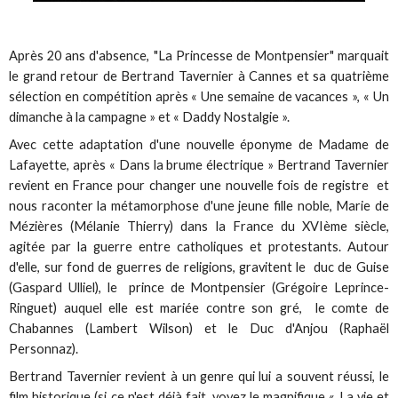
Après 20 ans d'absence, "La Princesse de Montpensier" marquait
le grand retour de Bertrand Tavernier à Cannes et sa quatrième
sélection en compétition après « Une semaine de vacances », « Un
dimanche à la campagne » et « Daddy Nostalgie ».
Avec cette adaptation d'une nouvelle éponyme de Madame de
Lafayette, après « Dans la brume électrique » Bertrand Tavernier
revient en France pour changer une nouvelle fois de registre et
nous raconter la métamorphose d'une jeune fille noble, Marie de
Mézières (Mélanie Thierry) dans la France du XVIème siècle,
agitée par la guerre entre catholiques et protestants. Autour
d'elle, sur fond de guerres de religions, gravitent le duc de Guise
(Gaspard Ulliel), le prince de Montpensier (Grégoire Leprince-
Ringuet) auquel elle est mariée contre son gré, le comte de
Chabannes (Lambert Wilson) et le Duc d'Anjou (Raphaël
Personnaz).
Bertrand Tavernier revient à un genre qui lui a souvent réussi, le
film historique (si ce n'est déjà fait, voyez le magnifique « La vie et