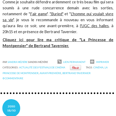
Comme je souhaite défendre ardemment ce très beau film qui sera
soumis à une rude concurrence demain avec les sorties,
notamment de "
Fair game
",
"Buried"
et "
L'homme qui voulait vivre
sa vie
", je vous le recommande à nouveau en vous informant
qu'aura lieu ce soir, une avant-première, à
l'UGC des halles
, à
20h15 et en présence de Bertrand Tavernier.
Cliquez ici pour lire ma critique de "La Princesse de
Montpensier" de Bertrand Tavernier.
PAR
SANDRA MÉZIÈRE
SANDRA MÉZIÈRE
LIEN PERMANENT
IMPRIMER
CATÉGORIES :
ACTUALITÉ DES FESTIVALS DE CINÉMA
TAGS :
CINÉMA
,
LA
PRINCESSE DE MONTPENSIER
,
AVANT-PREMIÈRE
,
BERTRAND TAVERNIER
0
COMMENTAIRE
2010
18/10