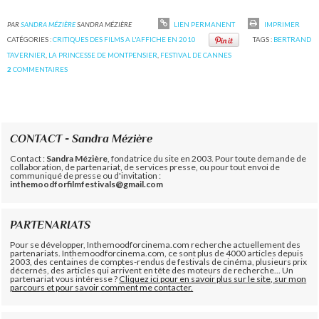
PAR
SANDRA MÉZIÈRE
SANDRA MÉZIÈRE
LIEN PERMANENT
IMPRIMER
CATÉGORIES :
CRITIQUES DES FILMS A L'AFFICHE EN 2010
TAGS :
BERTRAND
TAVERNIER
,
LA PRINCESSE DE MONTPENSIER
,
FESTIVAL DE CANNES
2
COMMENTAIRES
CONTACT - Sandra Mézière
Contact :
Sandra Mézière
, fondatrice du site en 2003. Pour toute demande de
collaboration, de partenariat, de services presse, ou pour tout envoi de
communiqué de presse ou d'invitation :
inthemoodforfilmfestivals@gmail.com
PARTENARIATS
Pour se développer, Inthemoodforcinema.com recherche actuellement des
partenariats. Inthemoodforcinema.com, ce sont plus de 4000 articles depuis
2003, des centaines de comptes-rendus de festivals de cinéma, plusieurs prix
décernés, des articles qui arrivent en tête des moteurs de recherche... Un
partenariat vous intéresse ?
Cliquez ici pour en savoir plus sur le site, sur mon
parcours et pour savoir comment me contacter.