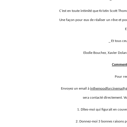
C’est en toute intimité que Kristin Scott Tho
Une façon pour eux de réaliser un rêve et po
E
_ Et tous ce
Elodie Bouchez, Xavier Dolan
Comment 
Pour re
Envoyez un email à
inthemoodforcinema@g
sera contacté directement. V
1. Dîtes-moi qui figurait en cou
2. Donnez-moi 3 bonnes raisons p