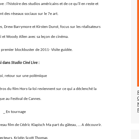
e : l’histoire des studios américains et de ce qu’il en reste et
nt des réseaux sociaux sur le 7e art.
es, Drew Barrymore et Kirsten Dunst, focus sur les réalisateurs
ki et Woody Allen avec sa leçon de cinéma.
, premier blockbuster de 2011- Visite guidée.
si dans
Studio Ciné Live
:
Loi, retour sur une polémique
héros du film Hors-la-loi reviennent sur ce qui a déclenché la
ue au Festival de Cannes.
_ En tournage
veau film de Cédric Klapisch Ma part du gâteau, … A découvrir.
lecteurs, Kristin Scott Thomas