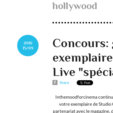
hollywood
Concours: 
2010
15/09
exemplaire
Live "spéc
Share
Inthemoodforcinema continue
votre exemplaire de Studio 
partenariat avec le magazine, d