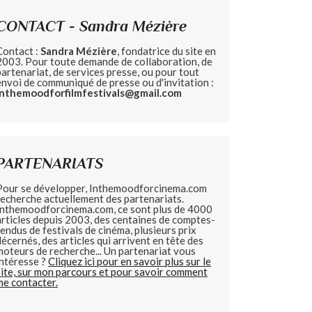
CONTACT - Sandra Mézière
Contact :
Sandra Mézière
, fondatrice du site en
2003. Pour toute demande de collaboration, de
partenariat, de services presse, ou pour tout
envoi de communiqué de presse ou d'invitation :
inthemoodforfilmfestivals@gmail.com
PARTENARIATS
Pour se développer, Inthemoodforcinema.com
recherche actuellement des partenariats.
Inthemoodforcinema.com, ce sont plus de 4000
articles depuis 2003, des centaines de comptes-
rendus de festivals de cinéma, plusieurs prix
décernés, des articles qui arrivent en tête des
moteurs de recherche... Un partenariat vous
intéresse ?
Cliquez ici pour en savoir plus sur le
site, sur mon parcours et pour savoir comment
me contacter.