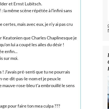
ilder et Ernst Lubitsch.
: la même scène répétée à l'infini sans
certes, mais avec eux, je n'y ai pas cru
ter Keatonien que Charles Chaplinesque je
qu'on lui a coupé les ailes du désir !
e enfin...
is sur moi.
s ! J'avais pré-senti que tu ne pourrais
n-ne-dit-pas-le-nom et je peux le
de mauve-rose-bleu t'a embrouillé le sens
age pour faire ton mea culpa ???