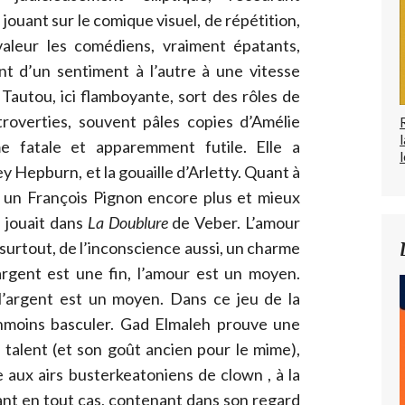
ouant sur le comique visuel, de répétition,
aleur les comédiens, vraiment épatants,
nt d’un sentiment à l’autre à une vitesse
Tautou, ici flamboyante, sort des rôles de
troverties, souvent pâles copies d’Amélie
e fatale et apparemment futile. Elle a
l
ey Hepburn, et la gouaille d’Arletty. Quant à
n un François Pignon encore plus et mieux
l jouait dans
La Doublure
de Veber. L’amour
e surtout, de l’inconscience aussi, un charme
l’argent est une fin, l’amour est un moyen.
, l’argent est un moyen. Dans ce jeu de la
anmoins basculer. Gad Elmaleh prouve une
 talent (et son goût ancien pour le mime),
aux airs busterkeatoniens de clown , à la
sant en tout cas, contenant dans son regard