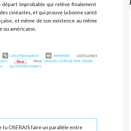
 départ improbable qui relève finalement
 des cinéastes, et qui prouve la bonne santé
nçaise, et même de son existence au même
ue ou américaine.
LIEN PERMANENT
IMPRIMER
CATÉGORIES
2007)
TAGS :
CINÉMA
,
HORS DE PRIX
,
PIERRE
OU
12
COMMENTAIRES
ue tu OSERAIS faire un parallèle entre