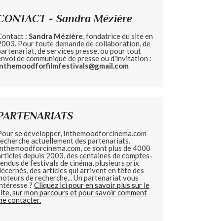
CONTACT - Sandra Mézière
Contact :
Sandra Mézière
, fondatrice du site en
2003. Pour toute demande de collaboration, de
partenariat, de services presse, ou pour tout
envoi de communiqué de presse ou d'invitation :
inthemoodforfilmfestivals@gmail.com
PARTENARIATS
Pour se développer, Inthemoodforcinema.com
recherche actuellement des partenariats.
Inthemoodforcinema.com, ce sont plus de 4000
articles depuis 2003, des centaines de comptes-
rendus de festivals de cinéma, plusieurs prix
décernés, des articles qui arrivent en tête des
moteurs de recherche... Un partenariat vous
intéresse ?
Cliquez ici pour en savoir plus sur le
site, sur mon parcours et pour savoir comment
me contacter.