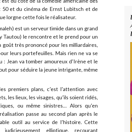
 c’est du côté de la comédie américaine des
 50 et du cinéma de Ernst Lubitsch et de
ue lorgne cette fois le réalisateur.
maleh) est un serveur timide dans un grand
ey Tautou) le rencontre et le prend pour un
un goût très prononcé pour les milliardaires,
our leurs portefeuilles. Mais rien ne va se
u : Jean va tomber amoureux d’Irène et le
tout pour séduire la jeune intrigante, même
es premiers plans, c’est l’attention avec
ts, les lieux, les visages, qu’ils soient ridés,
hétiques, ou même sinistres… Alors qu’en
réalisation passe au second plan après le
table outil au service de l’histoire. Cette
s judicieusement elliptique, recourant