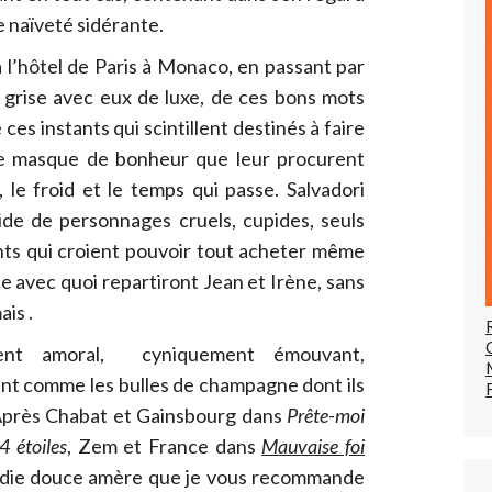
 naïveté sidérante.
 à l’hôtel de Paris à Monaco, en passant par
 grise avec eux de luxe, de ces bons mots
ces instants qui scintillent destinés à faire
t le masque de bonheur que leur procurent
, le froid et le temps qui passe. Salvadori
cide de personnages cruels, cupides, seuls
nts qui croient pouvoir tout acheter même
e avec quoi repartiront Jean et Irène, sans
ais .
ement amoral, cyniquement émouvant,
ant comme les bulles de champagne dont ils
 Après Chabat et Gainsbourg dans
Prête-moi
4 étoiles
, Zem et France dans
Mauvaise foi
omédie douce amère que je vous recommande