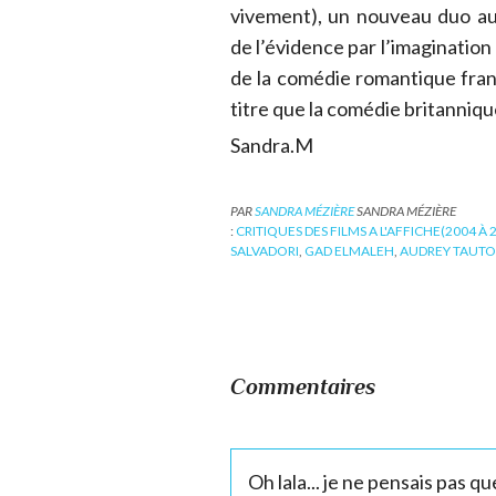
vivement), un nouveau duo au
de l’évidence par l’imagination
de la comédie romantique fra
titre que la comédie britanniq
Sandra.M
PAR
SANDRA MÉZIÈRE
SANDRA MÉZIÈRE
:
CRITIQUES DES FILMS A L'AFFICHE(2004 À 
SALVADORI
,
GAD ELMALEH
,
AUDREY TAUT
Commentaires
Oh lala... je ne pensais pas q