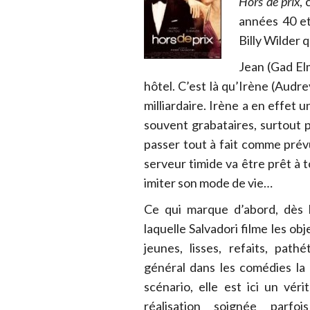
Hors de prix
,
années 40 et
Billy Wilder q
Jean (Gad El
hôtel. C’est là qu’Irène (Audr
milliardaire. Irène a en effet 
souvent grabataires, surtout p
passer tout à fait comme prév
serveur timide va être prêt à 
imiter son mode de vie…
Ce qui marque d’abord, dès l
laquelle Salvadori filme les obje
jeunes, lisses, refaits, pat
général dans les comédies la 
scénario, elle est ici un véri
réalisation soignée parfoi