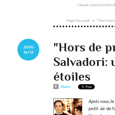
Claude Lelouch invité d
Page d'accueil
"The Founta
"Hors de pr
2006
16/12
Salvadori:
étoiles
Share
Après vous
, l
petit air de 