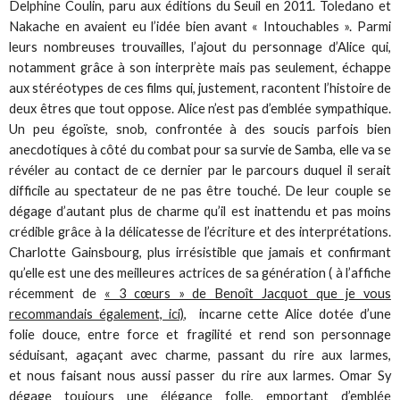
Delphine Coulin, paru aux éditions du Seuil en 2011. Toledano et
Nakache en avaient eu l’idée bien avant « Intouchables ». Parmi
leurs nombreuses trouvailles, l’ajout du personnage d’Alice qui,
notamment grâce à son interprète mais pas seulement, échappe
aux stéréotypes de ces films qui, justement, racontent l’histoire de
deux êtres que tout oppose. Alice n’est pas d’emblée sympathique.
Un peu égoïste, snob, confrontée à des soucis parfois bien
anecdotiques à côté du combat pour sa survie de Samba, elle va se
révéler au contact de ce dernier par le parcours duquel il serait
difficile au spectateur de ne pas être touché. De leur couple se
dégage d’autant plus de charme qu’il est inattendu et pas moins
crédible grâce à la délicatesse de l’écriture et des interprétations.
Charlotte Gainsbourg, plus irrésistible que jamais et confirmant
qu’elle est une des meilleures actrices de sa génération ( à l’affiche
récemment de
« 3 cœurs » de Benoît Jacquot que je vous
recommandais également, ici)
, incarne cette Alice dotée d’une
folie douce, entre force et fragilité et rend son personnage
séduisant, agaçant avec charme, passant du rire aux larmes,
et nous faisant nous aussi passer du rire aux larmes. Omar Sy
dégage toujours une élégance folle, emportant d’emblée