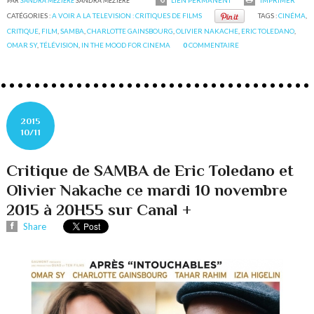
PAR
SANDRA MÉZIÈRE
SANDRA MÉZIÈRE
LIEN PERMANENT
IMPRIMER
CATÉGORIES :
A VOIR A LA TELEVISION : CRITIQUES DE FILMS
TAGS :
CINÉMA
,
CRITIQUE
,
FILM
,
SAMBA
,
CHARLOTTE GAINSBOURG
,
OLIVIER NAKACHE
,
ERIC TOLEDANO
,
OMAR SY
,
TÉLÉVISION
,
IN THE MOOD FOR CINEMA
0
COMMENTAIRE
2015
10/11
Critique de SAMBA de Eric Toledano et
Olivier Nakache ce mardi 10 novembre
2015 à 20H55 sur Canal +
Share