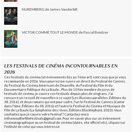
NUREMBERG de James Vanderbilt
VICTOR COMME TOUT LE MONDE de Pascal Bonitzer
LES FESTIVALS DE CINÉMA INCONTOURNABLES EN
2026
Ces festivals de cinéma (et évènements liés au 7ème art) sont ceux que je vous
recommande en 2026. Vous pourrez me suivre en direct du Festival de Cannes,
du Festival du Cinéma Américain de Deauville, du Festival du Film et du
Documentaire Politique de La Baule... Plus de 10 fois membre de jurys de
festivals de cinéma, je couvre ces festivals depuis plus de vingt ans. J'ai
consacré un recueil de nouvelles à ce sujet (Les illusions parallèles, Éditions du
38, 2016), et deux romans qui ont pour cadre, l'un le Festival de Cannes (L'amor
dans l'âme, Éditions du 38, 2016) et l'autre le Festival du Cinéma et Musique de
Film de La Baule (La Symphonie des rêves, Éditions Blacklephant, 2023). Vous
souhaitez que je couvre votre festival ? Contactez-moi à
inthemoodforfilmfestivals@gmail.com. Pour en savoir plus sur un évènement
cinématographique ou un festival de cinéma (dates, site officiel etc), cliquez sur
l'intitulé de celui qui vous intéresse.