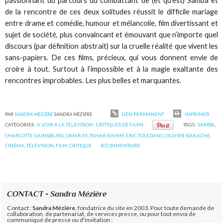
passionnant du parcours du combattant de (et qu’est) Samba et
de la rencontre de ces deux solitudes réussit le difficile mariage
entre drame et comédie, humour et mélancolie, film divertissant et
sujet de société, plus convaincant et émouvant que n’importe quel
discours (par définition abstrait) sur la cruelle réalité que vivent les
sans-papiers. De ces films, précieux, qui vous donnent envie de
croire à tout. Surtout à l’impossible et à la magie exaltante des
rencontres improbables. Les plus belles et marquantes.
PAR
SANDRA MÉZIÈRE
SANDRA MÉZIÈRE
LIEN PERMANENT
IMPRIMER
CATÉGORIES :
A VOIR A LA TELEVISION : CRITIQUES DE FILMS
TAGS :
SAMBA
,
CHARLOTTE GAINSBIURG
,
OMAR SY
,
TAHAR RAHIM
,
ERIC TOLEDANO
,
OLIVIER NAKACHE
,
CINÉMA
,
TÉLÉVISION
,
FILM
,
CRITIQUE
0
COMMENTAIRE
CONTACT - Sandra Mézière
Contact :
Sandra Mézière
, fondatrice du site en 2003. Pour toute demande de
collaboration, de partenariat, de services presse, ou pour tout envoi de
communiqué de presse ou d'invitation :