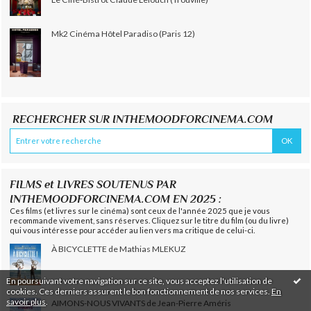
Mk2 Cinéma Hôtel Paradiso (Paris 12)
RECHERCHER SUR INTHEMOODFORCINEMA.COM
FILMS et LIVRES SOUTENUS PAR
INTHEMOODFORCINEMA.COM EN 2025 :
Ces films (et livres sur le cinéma) sont ceux de l'année 2025 que je vous
recommande vivement, sans réserves. Cliquez sur le titre du film (ou du livre)
qui vous intéresse pour accéder au lien vers ma critique de celui-ci.
À BICYCLETTE de Mathias MLEKUZ
En poursuivant votre navigation sur ce site, vous acceptez l'utilisation de
cookies. Ces derniers assurent le bon fonctionnement de nos services.
En
savoir plus
.
AIMONS-NOUS VIVANTS de Jean-Pierre Améris