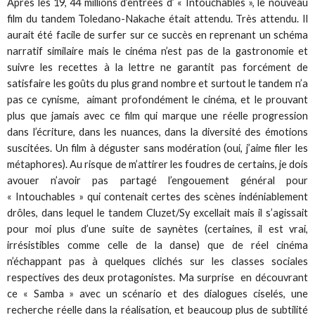
Après les 19, 44 millions d’entrées d’ « Intouchables », le nouveau
film du tandem Toledano-Nakache était attendu. Très attendu. Il
aurait été facile de surfer sur ce succès en reprenant un schéma
narratif similaire mais le cinéma n’est pas de la gastronomie et
suivre les recettes à la lettre ne garantit pas forcément de
satisfaire les goûts du plus grand nombre et surtout le tandem n’a
pas ce cynisme, aimant profondément le cinéma, et le prouvant
plus que jamais avec ce film qui marque une réelle progression
dans l’écriture, dans les nuances, dans la diversité des émotions
suscitées. Un film à déguster sans modération (oui, j’aime filer les
métaphores). Au risque de m’attirer les foudres de certains, je dois
avouer n’avoir pas partagé l’engouement général pour
« Intouchables » qui contenait certes des scènes indéniablement
drôles, dans lequel le tandem Cluzet/Sy excellait mais il s’agissait
pour moi plus d’une suite de saynètes (certaines, il est vrai,
irrésistibles comme celle de la danse) que de réel cinéma
n’échappant pas à quelques clichés sur les classes sociales
respectives des deux protagonistes. Ma surprise en découvrant
ce « Samba » avec un scénario et des dialogues ciselés, une
recherche réelle dans la réalisation, et beaucoup plus de subtilité