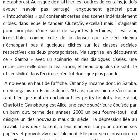
métaphores). Au risque de m’attirer les foudres de certains, je dois
avouer n’avoir pas partagé l’engouement général pour
« Intouchables » qui contenait certes des scènes indéniablement
drôles, dans lequel le tandem Cluzet/Sy excellait mais il s’agissait
pour moi plus d’une suite de saynètes (certaines, il est vrai,
irrésistibles comme celle de la danse) que de réel cinéma
n’échappant pas à quelques clichés sur les classes sociales
respectives des deux protagonistes. Ma surprise en découvrant
ce « Samba » avec un scénario et des dialogues ciselés, une
recherche réelle dans la réalisation, et beaucoup plus de subtilité
et sensibilité dans l’écriture, n’en fut donc que plus grande.
A nouveau en haut de l’affiche, Omar Sy incarne donc ici Samba,
un Sénégalais en France depuis 10 ans, qui essaie de s’en sortir
tant bien que mal en enchaînant les petits boulots. Face à lui,
Charlotte Gainsbourg est Alice, une cadre supérieure épuisée par
un burn out, terme des années 2000 un peu fourre-tout qui
désigne un des nouveaux maux du siècle : la dépression liée au
travail. Tous deux luttent, à leur manière. Lui pour obtenir ses
papiers et pouvoir vivre paisiblement. Elle pour se reconstruire en