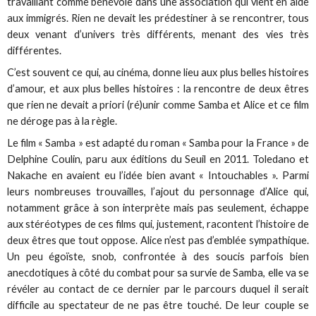
travaillant comme bénévole dans une association qui vient en aide
aux immigrés. Rien ne devait les prédestiner à se rencontrer, tous
deux venant d’univers très différents, menant des vies très
différentes.
C’est souvent ce qui, au cinéma, donne lieu aux plus belles histoires
d’amour, et aux plus belles histoires : la rencontre de deux êtres
que rien ne devait a priori (ré)unir comme Samba et Alice et ce film
ne déroge pas à la règle.
Le film « Samba » est adapté du roman « Samba pour la France » de
Delphine Coulin, paru aux éditions du Seuil en 2011. Toledano et
Nakache en avaient eu l’idée bien avant « Intouchables ». Parmi
leurs nombreuses trouvailles, l’ajout du personnage d’Alice qui,
notamment grâce à son interprète mais pas seulement, échappe
aux stéréotypes de ces films qui, justement, racontent l’histoire de
deux êtres que tout oppose. Alice n’est pas d’emblée sympathique.
Un peu égoïste, snob, confrontée à des soucis parfois bien
anecdotiques à côté du combat pour sa survie de Samba, elle va se
révéler au contact de ce dernier par le parcours duquel il serait
difficile au spectateur de ne pas être touché. De leur couple se