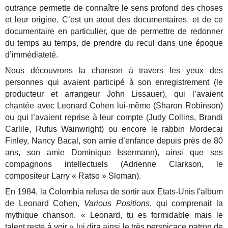
outrance permette de connaître le sens profond des choses
et leur origine. C’est un atout des documentaires, et de ce
documentaire en particulier, que de permettre de redonner
du temps au temps, de prendre du recul dans une époque
d’immédiateté.
Nous découvrons la chanson à travers les yeux des
personnes qui avaient participé à son enregistrement (le
producteur et arrangeur John Lissauer), qui l’avaient
chantée avec Leonard Cohen lui-même (Sharon Robinson)
ou qui l’avaient reprise à leur compte (Judy Collins, Brandi
Carlile, Rufus Wainwright) ou encore le rabbin Mordecai
Finley, Nancy Bacal, son amie d’enfance depuis près de 80
ans, son amie Dominique Issermann), ainsi que ses
compagnons intellectuels (Adrienne Clarkson, le
compositeur Larry « Ratso » Sloman).
En 1984, la Colombia refusa de sortir aux Etats-Unis l'album
de Leonard Cohen,
Various Positions
, qui comprenait la
mythique chanson. « Leonard, tu es formidable mais le
talent reste à voir » lui dira ainsi le très perspicace patron de