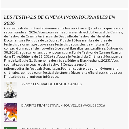
LES FESTIVALS DE CINÉMA INCONTOURNABLES EN
2026
Ces festivals de cinéma (et évènements liés au 7ème art) sont ceux que je vous
recommande en 2026. Vous pourrez me suivre en direct du Festival de Cannes,
du Festival du Cinéma Américain de Deauville, du Festival du Film et du
Documentaire Politique de La Baule... Plus de 10 fois membre de jurys de
festivals de cinéma, je couvre ces festivals depuis plus de vingt ans. J'ai
consacré un recueil de nouvelles à ce sujet (Les illusions parallèles, Éditions du
38, 2016), et deux romans qui ont pour cadre, l'un le Festival de Cannes (L'amor
dans l'âme, Éditions du 38, 2016) et l'autre le Festival du Cinéma et Musique de
Film de La Baule (La Symphonie des rêves, Éditions Blacklephant, 2023). Vous
souhaitez que je couvre votre festival ? Contactez-moi à
inthemoodforfilmfestivals@gmail.com. Pour en savoir plus sur un évènement
cinématographique ou un festival de cinéma (dates, site officiel etc), cliquez sur
l'intitulé de celui qui vous intéresse.
79ème FESTIVAL DU FILM DE CANNES
BIARRITZ FILM FESTIVAL - NOUVELLES VAGUES 2026