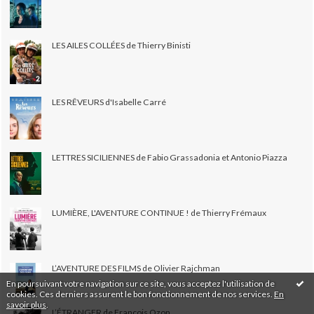
LES AILES COLLÉES de Thierry Binisti
LES RÊVEURS d'Isabelle Carré
LETTRES SICILIENNES de Fabio Grassadonia et Antonio Piazza
LUMIÈRE, L'AVENTURE CONTINUE ! de Thierry Frémaux
L’AVENTURE DES FILMS de Olivier Rajchman
En poursuivant votre navigation sur ce site, vous acceptez l'utilisation de
cookies. Ces derniers assurent le bon fonctionnement de nos services.
En
savoir plus
.
L’ÉTRANGER de François Ozon