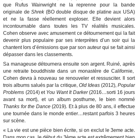
que Rufus Wainwright ne la reprenne pour la bande
originale de
Shrek
(BO double disque de platine aux USA)
et ne la fasse réellement exploser. Elle devient alors
incontournable dans toutes les TV réalités musicales.
Cohen observe avec amusement ce détournement qui la fait
devenir plus populaire par ses interprètes d’un soir qui la
chantent lors d’émissions que par son auteur qui se fait ainsi
dépasser dans les classements.
Sa manageuse détournera ensuite son argent. Ruiné, après
une retraite bouddhiste dans un monastère de Californie,
Cohen devra à nouveau se renouveler et ressusciter. Il sort
trois albums salués par la critique,
Old Ideas
(2012),
Popular
Problems
(2014) et
You Want It Darker
(2016…sorti 16 jours
avant sa mort), et un album posthume, le bien nommé
Thanks for the Dance
(2019). Et à plus de 80 ans, il effectue
une tournée dans le monde entier…restant parfois 3 heures
sur scène.
« La vie est une pièce bien écrite, si on exclut le 3eme acte.
Dans mon cas, le début du 3ème acte est extrêmement bien