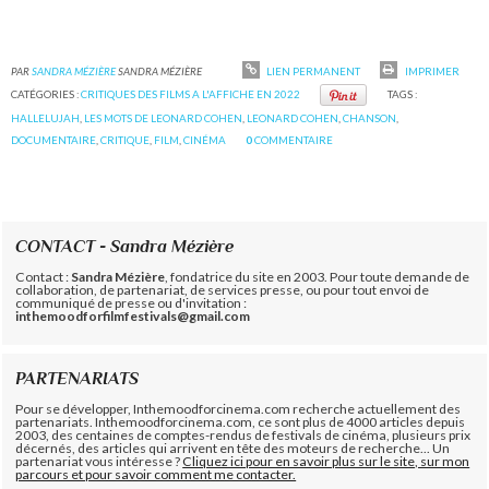
PAR
SANDRA MÉZIÈRE
SANDRA MÉZIÈRE
LIEN PERMANENT
IMPRIMER
CATÉGORIES :
CRITIQUES DES FILMS A L'AFFICHE EN 2022
TAGS :
HALLELUJAH
,
LES MOTS DE LEONARD COHEN
,
LEONARD COHEN
,
CHANSON
,
DOCUMENTAIRE
,
CRITIQUE
,
FILM
,
CINÉMA
0
COMMENTAIRE
CONTACT - Sandra Mézière
Contact :
Sandra Mézière
, fondatrice du site en 2003. Pour toute demande de
collaboration, de partenariat, de services presse, ou pour tout envoi de
communiqué de presse ou d'invitation :
inthemoodforfilmfestivals@gmail.com
PARTENARIATS
Pour se développer, Inthemoodforcinema.com recherche actuellement des
partenariats. Inthemoodforcinema.com, ce sont plus de 4000 articles depuis
2003, des centaines de comptes-rendus de festivals de cinéma, plusieurs prix
décernés, des articles qui arrivent en tête des moteurs de recherche... Un
partenariat vous intéresse ?
Cliquez ici pour en savoir plus sur le site, sur mon
parcours et pour savoir comment me contacter.