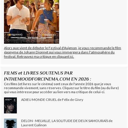
Alors que vient de débuter le Festival d'Avignon, je vous recommande le film
éponyme de Johann Dionnet qui vous immergera dans l'atmosphère du
festival. Retrouvez ma critique en cliquant ici.
FILMS et LIVRES SOUTENUS PAR
INTHEMOODFORCINEMA.COM EN 2026 :
Ces films (et livres sur le cinéma) sont ceux de l'année 2026 que je vous
recommande vivement, sans réserves. Cliquez sur le titre du film (ou du livre)
qui vous intéresse pour accéder au lien vers ma critique de celui-ci.
ADIEU MONDE CRUEL de Félix de Givry
DELON - MELVILLE, LA SOLITUDE DE DEUX SAMOURAÏS de
Laurent Galinon