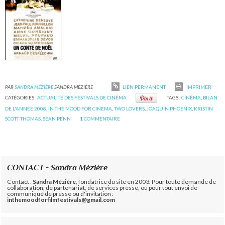
PAR
SANDRA MÉZIÈRE
SANDRA MÉZIÈRE
LIEN PERMANENT
IMPRIMER
CATÉGORIES :
ACTUALITÉ DES FESTIVALS DE CINÉMA
TAGS :
CINÉMA
,
BILAN
DE L'ANNÉE 2008
,
IN THE MOOD FOR CINEMA
,
TWO LOVERS
,
JOAQUIN PHOENIX
,
KRISTIN
SCOTT THOMAS
,
SEAN PENN
1
COMMENTAIRE
CONTACT - Sandra Mézière
Contact :
Sandra Mézière
, fondatrice du site en 2003. Pour toute demande de
collaboration, de partenariat, de services presse, ou pour tout envoi de
communiqué de presse ou d'invitation :
inthemoodforfilmfestivals@gmail.com