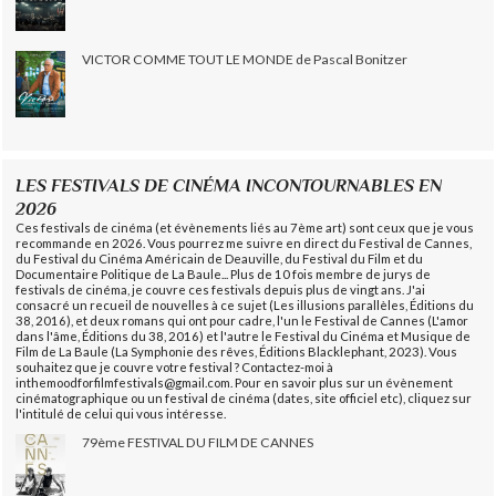
VICTOR COMME TOUT LE MONDE de Pascal Bonitzer
LES FESTIVALS DE CINÉMA INCONTOURNABLES EN
2026
Ces festivals de cinéma (et évènements liés au 7ème art) sont ceux que je vous
recommande en 2026. Vous pourrez me suivre en direct du Festival de Cannes,
du Festival du Cinéma Américain de Deauville, du Festival du Film et du
Documentaire Politique de La Baule... Plus de 10 fois membre de jurys de
festivals de cinéma, je couvre ces festivals depuis plus de vingt ans. J'ai
consacré un recueil de nouvelles à ce sujet (Les illusions parallèles, Éditions du
38, 2016), et deux romans qui ont pour cadre, l'un le Festival de Cannes (L'amor
dans l'âme, Éditions du 38, 2016) et l'autre le Festival du Cinéma et Musique de
Film de La Baule (La Symphonie des rêves, Éditions Blacklephant, 2023). Vous
souhaitez que je couvre votre festival ? Contactez-moi à
inthemoodforfilmfestivals@gmail.com. Pour en savoir plus sur un évènement
cinématographique ou un festival de cinéma (dates, site officiel etc), cliquez sur
l'intitulé de celui qui vous intéresse.
79ème FESTIVAL DU FILM DE CANNES