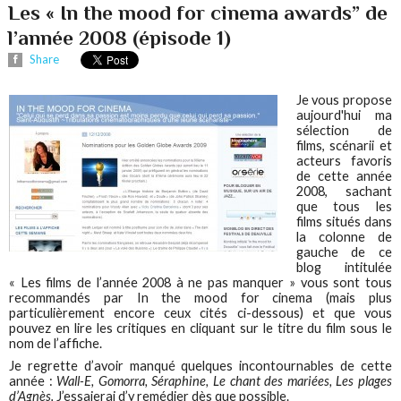
Les « In the mood for cinema awards” de
l’année 2008 (épisode 1)
Share
Je vous propose
aujourd'hui ma
sélection de
films, scénarii et
acteurs favoris
de cette année
2008, sachant
que tous les
films situés dans
la colonne de
gauche de ce
blog intitulée
« Les films de l’année 2008 à ne pas manquer » vous sont tous
recommandés par In the mood for cinema (mais plus
particulièrement encore ceux cités ci-dessous) et que vous
pouvez en lire les critiques en cliquant sur le titre du film sous le
nom de l’affiche.
Je regrette d’avoir manqué quelques incontournables de cette
année :
Wall-E, Gomorra, Séraphine, Le chant des mariées, Les plages
d’Agnès.
J’essaierai d’y remédier dès que possible.