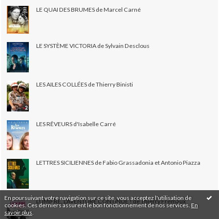
LE QUAI DES BRUMES de Marcel Carné
LE SYSTÈME VICTORIA de Sylvain Desclous
LES AILES COLLÉES de Thierry Binisti
LES RÊVEURS d'Isabelle Carré
LETTRES SICILIENNES de Fabio Grassadonia et Antonio Piazza
En poursuivant votre navigation sur ce site, vous acceptez l'utilisation de
LUMIÈRE, L'AVENTURE CONTINUE ! de Thierry Frémaux
cookies. Ces derniers assurent le bon fonctionnement de nos services.
En
savoir plus
.