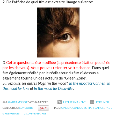
2. De l'affiche de quel film est extraite l'image suivante:
3.
Cette question a été modifiée (la précèdente était un peu tirée
par les cheveux). Vous pouvez retenter votre chance.
Dans quel
film également réalisé par le réalisateur du film ci-dessus a
également tourné un des acteurs de "Green Zone".
Suivez aussi les autres blogs "in the mood":
In the mood for Cannes
,
In
the mood for luxe
et
In the mood for Deauville
.
PAR
SANDRA MÉZIÈRE
SANDRA MÉZIÈRE
LIEN PERMANENT
IMPRIMER
CATÉGORIES :
CONCOURS
TAGS :
CINEMA
,
CONCOURS
,
MATT DAMON
,
PAUL
GREENGRASS
2
COMMENTAIRES