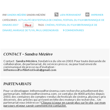
PAR
SANDRA MÉZIÈRE
SANDRA MÉZIÈRE
LIEN PERMANENT
IMPRIMER
CATÉGORIES :
ACTUALITÉ DES FESTIVALS DE CINÉMA
,
FESTIVAL DU FILM BRITANNIQUE DE
DINARD 2007
TAGS :
CINÉMA
,
FESTIVAL DU FILM BRITANNIQUE DE
DINARD
,
MARIAGE DE TUYA
,
PAUL GREENGRASS
9
COMMENTAIRES
CONTACT - Sandra Mézière
Contact :
Sandra Mézière
, fondatrice du site en 2003. Pour toute demande de
collaboration, de partenariat, de services presse, ou pour tout envoi de
communiqué de presse ou d'invitation :
inthemoodforfilmfestivals@gmail.com
PARTENARIATS
Pour se développer, Inthemoodforcinema.com recherche actuellement des
partenariats. Inthemoodforcinema.com, ce sont plus de 4000 articles depuis
2003, des centaines de comptes-rendus de festivals de cinéma, plusieurs prix
décernés, des articles qui arrivent en tête des moteurs de recherche... Un
partenariat vous intéresse ?
Cliquez ici pour en savoir plus sur le site, sur mon
parcours et pour savoir comment me contacter.