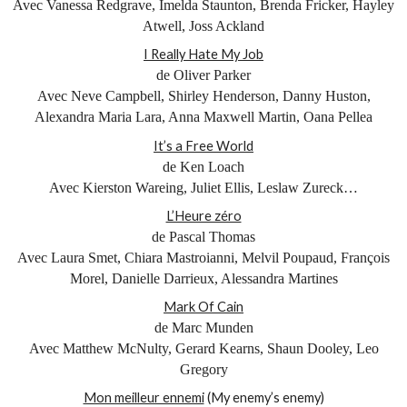
Avec Vanessa Redgrave, Imelda Staunton, Brenda Fricker, Hayley
Atwell, Joss Ackland
I Really Hate My Job
de Oliver Parker
Avec Neve Campbell, Shirley Henderson, Danny Huston,
Alexandra Maria Lara, Anna Maxwell Martin, Oana Pellea
It’s a Free World
de Ken Loach
Avec Kierston Wareing, Juliet Ellis, Leslaw Zureck…
L’Heure zéro
de Pascal Thomas
Avec Laura Smet, Chiara Mastroianni, Melvil Poupaud, François
Morel, Danielle Darrieux, Alessandra Martines
Mark Of Cain
de Marc Munden
Avec Matthew McNulty, Gerard Kearns, Shaun Dooley, Leo
Gregory
Mon meilleur ennemi
(My enemy’s enemy)