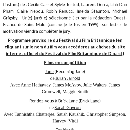
l’instant) de : Cécile Cassel, Sylvie Testud, Laurent Gerra, Linh Dan
Pham, Claire Nebou, Robin Renucci, Imelda Staunton, Michael
Grigsby… Un(e) juré( e) sélectionné ( e) par la rédaction Ouest-
France de Saint-Malo (comme je le fus en 1999) sur lettre de
motivation viendra compléter le jury.
Programme provisoire du Festival du Film Britannique (en
cliquant sur le nom du film vous accéderez aux fiches du site
internet officiel du Festival du Film Britannique de Dinard )
Films en compétition
Jane
(Becoming Jane)
de
Julian Jarrold
Avec Anne Hathaway, James McAvoy, Julie Walters, James
Cromwell, Maggie Smith
Rendez-vous à Brick Lane
(Brick Lane)
de
Sarah Gavron
Avec Tannishtha Chatterjee, Satish Kaushik, Christopher Simpson,
Harvey Virdi
Far North