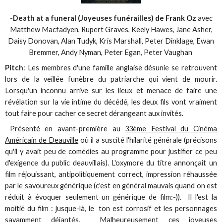
-
Death at a funeral (Joyeuses funérailles) de Frank Oz
avec
Matthew Macfadyen, Rupert Graves, Keely Hawes, Jane Asher,
Daisy Donovan, Alan Tudyk, Kris Marshall, Peter Dinklage, Ewan
Bremmer, Andy Nyman, Peter Egan, Peter Vaughan
Pitch
: Les membres d'une famille anglaise désunie se retrouvent
lors de la veillée funèbre du patriarche qui vient de mourir.
Lorsqu'un inconnu arrive sur les lieux et menace de faire une
révélation sur la vie intime du décédé, les deux fils vont vraiment
tout faire pour cacher ce secret dérangeant aux invités.
Présenté en avant-première au
33ème Festival du Cinéma
Américain de Deauville
où il a suscité l'hilarité générale (précisons
qu'il y avait peu de comédies au programme pour justifier ce peu
d'exigence du public deauvillais). L'oxymore du titre annonçait un
film réjouissant, antipolitiquement correct, impression réhaussée
par le savoureux générique (c'est en général mauvais quand on est
réduit à évoquer seulement un générique de film:-)). Il l'est la
moitié du film : jusque-là, le ton est corrosif et les personnages
savamment déjantés. Malheureusement ces joyeuses