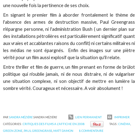
une nouvelle fois la pertinence de ses choix.
En signant le premier film à aborder frontalement le thème de
l'absence des armes de destruction massive, Paul Greengrass
n'épargne personne, ni l'administration Bush ( un dernier plan sur
des installations pétrolières est particulièrement significatif quant
aux vraies et accablantes raisons du conflit) ni certains militaires ni
les médias ne sont épargnés. Enfin des images sur une piètre
vérité pour un film aussi explosif que la situation qu'il relate.
Entre thriller et film de guerre, un film prenant en forme de brûlot
politique qui n'oublie jamais, ni de nous distraire, ni de vulgariser
une situation complexe, ni son objectif de mettre en lumière la
sombre vérité. Courageux et nécessaire. A voir absolument !
PAR
SANDRA MÉZIÈRE
SANDRA MÉZIÈRE
LIEN PERMANENT
IMPRIMER
CATÉGORIES :
CRITIQUES DES FILMS A L'AFFICHE EN 2008
TAGS :
CINÉMA
,
GREEN ZONE
,
PAUL GREENGRASS
,
MATT DAMON
1
COMMENTAIRE