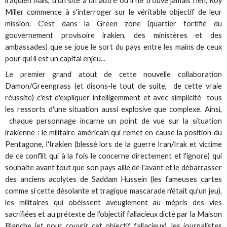
iraquien mais, d'un site à un autre où il ne trouve jamais rien, Roy
Miller commence à s'interroger sur le véritable objectif de leur
mission. C'est dans la Green zone (quartier fortifié du
gouvernement provisoire irakien, des ministères et des
ambassades) que se joue le sort du pays entre les mains de ceux
pour qui il est un capital enjeu...
Le premier grand atout de cette nouvelle collaboration
Damon/Greengrass (et disons-le tout de suite, de cette vraie
réussite) c'est d'expliquer intelligemment et avec simplicité tous
les ressorts d'une situation aussi explosive que complexe. Ainsi,
chaque personnage incarne un point de vue sur la situation
irakienne : le militaire américain qui remet en cause la position du
Pentagone, l'Irakien (blessé lors de la guerre Iran/Irak et victime
de ce conflit qui à la fois le concerne directement et l'ignore) qui
souhaite avant tout que son pays aille de l'avant et le débarrasser
des anciens acolytes de Saddam Hussein (les fameuses cartes
comme si cette désolante et tragique mascarade n'était qu'un jeu),
les militaires qui obéissent aveuglement au mépris des vies
sacrifiées et au prétexte de l'objectif fallacieux dicté par la Maison
Blanche (et pour couvrir cet objectif fallacieux), les journalistes