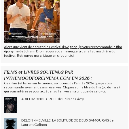
Alors que vient de débuter le Festival d'Avignon, je vous recommande le film
éponyme de Johann Dionnet qui vous immergera dans l'atmosphère du
festival. Retrouvez ma critique en cliquant ici.
FILMS et LIVRES SOUTENUS PAR
INTHEMOODFORCINEMA.COM EN 2026 :
Ces films (et livres sur le cinéma) sont ceux de l'année 2026 que je vous
recommande vivement, sans réserves. Cliquez sur le titre du film (ou du livre)
qui vous intéresse pour accéder au lien vers ma critique de celui-ci.
ADIEU MONDE CRUEL de Félix de Givry
DELON - MELVILLE, LA SOLITUDE DE DEUX SAMOURAÏS de
Laurent Galinon