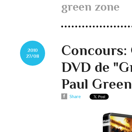
green zone
Concours: 
2010
27/08
DVD de "G
Paul Green
Share