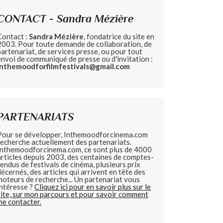
CONTACT - Sandra Mézière
Contact :
Sandra Mézière
, fondatrice du site en
2003. Pour toute demande de collaboration, de
partenariat, de services presse, ou pour tout
envoi de communiqué de presse ou d'invitation :
inthemoodforfilmfestivals@gmail.com
PARTENARIATS
Pour se développer, Inthemoodforcinema.com
recherche actuellement des partenariats.
Inthemoodforcinema.com, ce sont plus de 4000
articles depuis 2003, des centaines de comptes-
rendus de festivals de cinéma, plusieurs prix
décernés, des articles qui arrivent en tête des
moteurs de recherche... Un partenariat vous
intéresse ?
Cliquez ici pour en savoir plus sur le
site, sur mon parcours et pour savoir comment
me contacter.