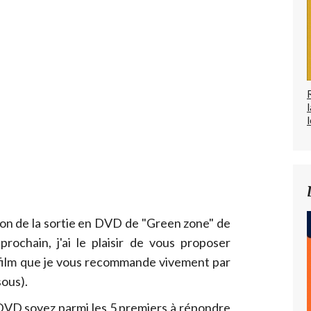
l
sion de la sortie en DVD de "Green zone" de
rochain, j'ai le plaisir de vous proposer
 film que je vous recommande vivement par
sous).
DVD soyez parmi les 5 premiers à répondre