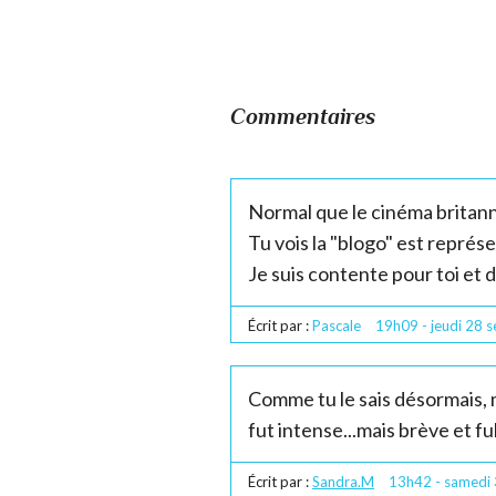
Commentaires
Normal que le cinéma britanni
Tu vois la "blogo" est représe
Je suis contente pour toi et d
Écrit par :
Pascale
19h09
-
jeudi 28
s
Comme tu le sais désormais, 
fut intense...mais brève et fu
Écrit par :
Sandra.M
13h42
-
samedi