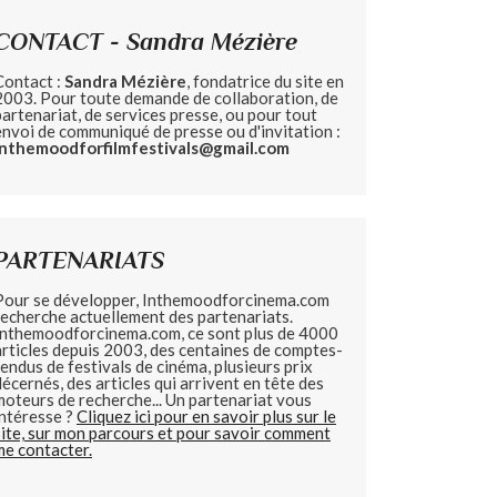
CONTACT - Sandra Mézière
Contact :
Sandra Mézière
, fondatrice du site en
2003. Pour toute demande de collaboration, de
partenariat, de services presse, ou pour tout
envoi de communiqué de presse ou d'invitation :
inthemoodforfilmfestivals@gmail.com
PARTENARIATS
Pour se développer, Inthemoodforcinema.com
recherche actuellement des partenariats.
Inthemoodforcinema.com, ce sont plus de 4000
articles depuis 2003, des centaines de comptes-
rendus de festivals de cinéma, plusieurs prix
décernés, des articles qui arrivent en tête des
moteurs de recherche... Un partenariat vous
intéresse ?
Cliquez ici pour en savoir plus sur le
site, sur mon parcours et pour savoir comment
me contacter.