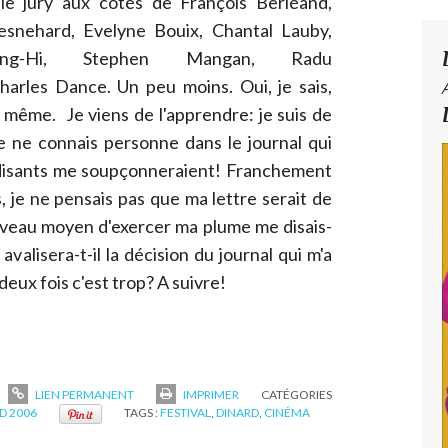
e jury aux côtés de François Berléand,
snehard, Evelyne Bouix, Chantal Lauby,
ng-Hi, Stephen Mangan, Radu
harles Dance. Un peu moins. Oui, je sais,
99 même. Je viens de l'apprendre: je suis de
e ne connais personne dans le journal qui
disants me soupçonneraient! Franchement
 je ne pensais pas que ma lettre serait de
uveau moyen d'exercer ma plume me disais-
l avalisera-t-il la décision du journal qui m'a
deux fois c'est trop? A suivre!
LIEN PERMANENT
IMPRIMER
CATÉGORIES
D 2006
TAGS :
FESTIVAL
,
DINARD
,
CINÉMA