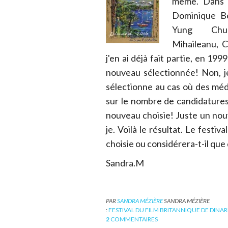
même. Dans l
Dominique Be
Yung Chu
Mihaileanu, C
j'en ai déjà fait partie, en 19
nouveau sélectionnée! Non, j
sélectionne au cas où des mé
sur le nombre de candidatures,
nouveau choisie! Juste un no
je. Voilà le résultat. Le festiva
choisie ou considérera-t-il que 
Sandra.M
PAR
SANDRA MÉZIÈRE
SANDRA MÉZIÈRE
:
FESTIVAL DU FILM BRITANNIQUE DE DINAR
2
COMMENTAIRES