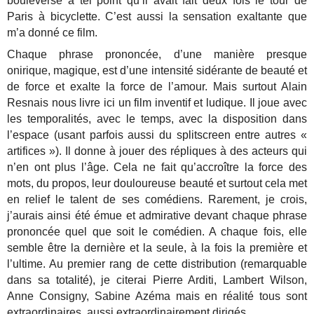
bouleversé à tel point qu’il avait fait deux fois le tour de
Paris à bicyclette. C’est aussi la sensation exaltante que
m’a donné ce film.
Chaque phrase prononcée, d’une manière presque
onirique, magique, est d’une intensité sidérante de beauté et
de force et exalte la force de l’amour. Mais surtout Alain
Resnais nous livre ici un film inventif et ludique. Il joue avec
les temporalités, avec le temps, avec la disposition dans
l’espace (usant parfois aussi du splitscreen entre autres «
artifices »). Il donne à jouer des répliques à des acteurs qui
n’en ont plus l’âge. Cela ne fait qu’accroître la force des
mots, du propos, leur douloureuse beauté et surtout cela met
en relief le talent de ses comédiens. Rarement, je crois,
j’aurais ainsi été émue et admirative devant chaque phrase
prononcée quel que soit le comédien. A chaque fois, elle
semble être la dernière et la seule, à la fois la première et
l’ultime. Au premier rang de cette distribution (remarquable
dans sa totalité), je citerai Pierre Arditi, Lambert Wilson,
Anne Consigny, Sabine Azéma mais en réalité tous sont
extraordinaires, aussi extraordinairement dirigés.