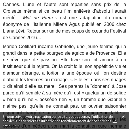
Cannes. L’une et l’autre sont reparties sans prix de la
Croisette même si ce beau film enfiévré d’absolu l’aurait
mérité.
Mal de Pierres
est une adaptation du roman
éponyme de l’Italienne Milena Agus publié en 2006 chez
Liana Lévi. Retour sur un de mes coups de cœur du Festival
de Cannes 2016…
Marion Cotillard incarne Gabrielle, une jeune femme qui a
grandi dans la petite bourgeoisie agricole de Provence. Elle
ne rêve que de passion. Elle livre son fol amour à un
instituteur qui la rejette. On la croit folle, son appétit de vie et
d’amour dérange, a fortiori à une époque où l’on destine
d’abord les femmes au mariage. « Elle est dans ses nuages
» dit ainsi d’elle sa mère. Ses parents la "donnent" à José
parce qu’il semble à sa mère qu’il est « quelqu’un de solide
» bien qu’il ne « possède rien », un homme que Gabrielle
n’aime pas, qu’elle ne connaît pas, un ouvrier saisonnier
espagnol chargé de faire d’elle « une femme respectable ».
En poursuivant votre navigation sur ce site, vous acceptez l'utilisation de
Ils vont vivre au bord de mer… Presque de force, sur les
cookies. Ces derniers assurent le bon fonctionnement de nos services.
En
savoir plus
.
conseils d’un médecin, son mari la conduit en cure thermale