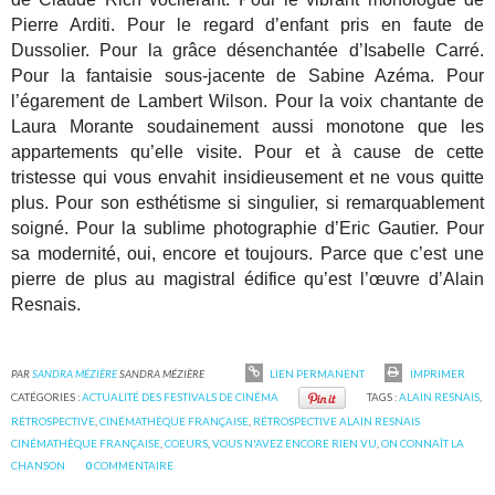
Pierre Arditi. Pour le regard d’enfant pris en faute de
Dussolier. Pour la grâce désenchantée d’Isabelle Carré.
Pour la fantaisie sous-jacente de Sabine Azéma. Pour
l’égarement de Lambert Wilson. Pour la voix chantante de
Laura Morante soudainement aussi monotone que les
appartements qu’elle visite. Pour et à cause de cette
tristesse qui vous envahit insidieusement et ne vous quitte
plus. Pour son esthétisme si singulier, si remarquablement
soigné. Pour la sublime photographie d’Eric Gautier. Pour
sa modernité, oui, encore et toujours. Parce que c’est une
pierre de plus au magistral édifice qu’est l’œuvre d’Alain
Resnais.
PAR
SANDRA MÉZIÈRE
SANDRA MÉZIÈRE
LIEN PERMANENT
IMPRIMER
CATÉGORIES :
ACTUALITÉ DES FESTIVALS DE CINÉMA
TAGS :
ALAIN RESNAIS
,
RÉTROSPECTIVE
,
CINÉMATHÈQUE FRANÇAISE
,
RÉTROSPECTIVE ALAIN RESNAIS
CINÉMATHÈQUE FRANÇAISE
,
COEURS
,
VOUS N'AVEZ ENCORE RIEN VU
,
ON CONNAÎT LA
CHANSON
0
COMMENTAIRE