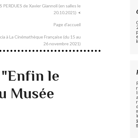
S PERDUES de Xavier Giannoli (en salles le
20.10.2021)
Page d'accueil
cia à La Cinémathèque Française (du 15 au
26 novembre 2021)
"Enfin le
au Musée