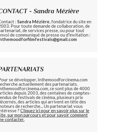
CONTACT - Sandra Mézière
Contact :
Sandra Mézière
, fondatrice du site en
2003. Pour toute demande de collaboration, de
partenariat, de services presse, ou pour tout
envoi de communiqué de presse ou d'invitation :
inthemoodforfilmfestivals@gmail.com
PARTENARIATS
Pour se développer, Inthemoodforcinema.com
recherche actuellement des partenariats.
Inthemoodforcinema.com, ce sont plus de 4000
articles depuis 2003, des centaines de comptes-
rendus de festivals de cinéma, plusieurs prix
décernés, des articles qui arrivent en tête des
moteurs de recherche... Un partenariat vous
intéresse ?
Cliquez ici pour en savoir plus sur le
site, sur mon parcours et pour savoir comment
me contacter.