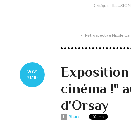
Critique - ILLUSION
Rétrospective Nicole Gar
Exposition 
2021
31/10
cinéma !" 
d'Orsay
Share