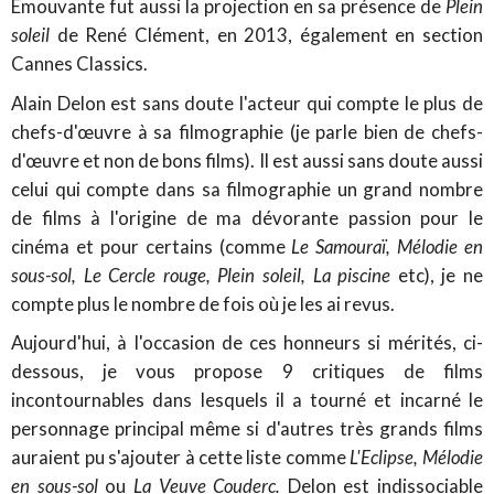
Emouvante fut aussi la projection en sa présence de
Plein
soleil
de René Clément, en 2013, également en section
Cannes Classics.
Alain Delon
est sans doute l'acteur qui compte le plus de
chefs-d'œuvre à sa filmographie (je parle bien de chefs-
d'œuvre et non de bons films). Il est aussi sans doute aussi
celui qui compte dans sa filmographie un grand nombre
de films à l'origine de ma dévorante passion pour le
cinéma et pour certains (comme
Le Samouraï, Mélodie en
sous-sol, Le Cercle rouge, Plein soleil, La piscine
etc), je ne
compte plus le nombre de fois où je les ai revus.
Aujourd'hui, à l'occasion de ces honneurs si mérités, ci-
dessous, je vous propose 9 critiques de films
incontournables dans lesquels il a tourné et incarné le
personnage principal même si d'autres très grands films
auraient pu s'ajouter à cette liste comme
L'Eclipse, Mélodie
en sous-sol
ou
La Veuve Couderc.
Delon est indissociable