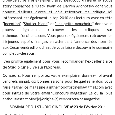
d'"Au-delà". Je lirai également avec beaucoup d'intérêt la focus
story consacrée à
"Black swan" de Darren Aronofsky dont vous
pouvez d'ailleurs d'ores et déjà retrouver ma critique ic
i.
Intéressant est également le top 2010 des lecteurs avec en tête
"
Inception",
"
Shutter island
" et
"Les petits mouchoirs
" dont vous
pouvez également retrouver les critiques sur
inthemoodforcinema.com. Vous pourrez également retrouver les
26 jeunes espoirs français en attendant l'annonce des nommés
aux César vendredi prochain. Je vous laisse découvrir le sommaire
complet ci-dessous.
J'en profite également pour vous recommander
l'excellent site
de Studio Ciné Live sur l'Express.
Concours
: Pour remportez votre exemplaire, donnez-moi avant
vendredi, minuit, dix bonnes raisons pour lesquelles je dois vous
faire gagner ce magazine à
inthemoodforcinema@gmail.com
avec
pour intitulé de votre email "Concours magazine". Le ou la plus
enthousiaste/motivé(e)/original(e) remportera ce magazine.
SOMMAIRE DU STUDIO CINE LIVE n°23 de Février 2011