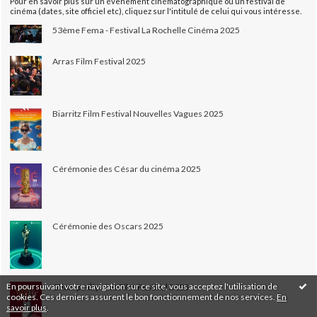
Pour en savoir plus sur un évènement cinématographique ou un festival de
cinéma (dates, site officiel etc), cliquez sur l'intitulé de celui qui vous intéresse.
53ème Fema - Festival La Rochelle Cinéma 2025
Arras Film Festival 2025
Biarritz Film Festival Nouvelles Vagues 2025
Cérémonie des César du cinéma 2025
Cérémonie des Oscars 2025
En poursuivant votre navigation sur ce site, vous acceptez l'utilisation de
Champs-Élysées Film Festival 2025
cookies. Ces derniers assurent le bon fonctionnement de nos services.
En
savoir plus
.