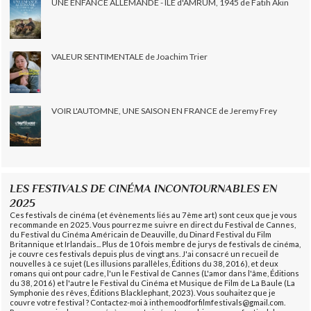
UNE ENFANCE ALLEMANDE - ÎLE d'AMRUM, 1945 de Fatih Akin
VALEUR SENTIMENTALE de Joachim Trier
VOIR L'AUTOMNE, UNE SAISON EN FRANCE de Jeremy Frey
LES FESTIVALS DE CINÉMA INCONTOURNABLES EN
2025
Ces festivals de cinéma (et évènements liés au 7ème art) sont ceux que je vous
recommande en 2025. Vous pourrez me suivre en direct du Festival de Cannes,
du Festival du Cinéma Américain de Deauville, du Dinard Festival du Film
Britannique et Irlandais... Plus de 10 fois membre de jurys de festivals de cinéma,
je couvre ces festivals depuis plus de vingt ans. J'ai consacré un recueil de
nouvelles à ce sujet (Les illusions parallèles, Éditions du 38, 2016), et deux
romans qui ont pour cadre, l'un le Festival de Cannes (L'amor dans l'âme, Éditions
du 38, 2016) et l'autre le Festival du Cinéma et Musique de Film de La Baule (La
Symphonie des rêves, Éditions Blacklephant, 2023). Vous souhaitez que je
couvre votre festival ? Contactez-moi à inthemoodforfilmfestivals@gmail.com.