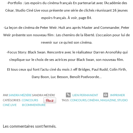
-Portfolio : Les espoirs du cinéma français
En partenariat avec l’Académie des
César, Studio Ciné
Live vous présente une série de clichés réunissant 26
jeunes
espoirs français. À voir, page 84.
-La leçon de cinéma de Peter Weir.
Huit ans après Master and Commander, Peter
Weir
présente son nouveau film : Les chemins de la liberté.
L’occasion pour lui de
revenir sur ce qu’est son
cinéma.
-Focus Story: Black Swan.
Rencontre avec le réalisateur Darren Aronofsky qui
s’explique sur le choix de ses actrices pour Black
Swan, son nouveau film.
Et tous ceux qui font l’actu ciné du mois J:
eff Bridges, Paul Rudd, Colin Firth,
Dany Boon, Luc
Besson, Benoît Poelvoorde…
PAR
SANDRA MÉZIÈRE
SANDRA MÉZIÈRE
LIEN PERMANENT
IMPRIMER
CATÉGORIES :
CONCOURS
TAGS :
CONCOURS
,
CINÉMA
,
MAGAZINE
,
STUDIO
CINÉ LIVE
0
COMMENTAIRE
Les commentaires sont fermés.