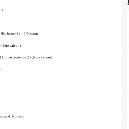
ts)
tchcock?) - télévision
- 1ère saison)
Horror: épisode 2 - 2ème saison)
e)
orge A. Romero