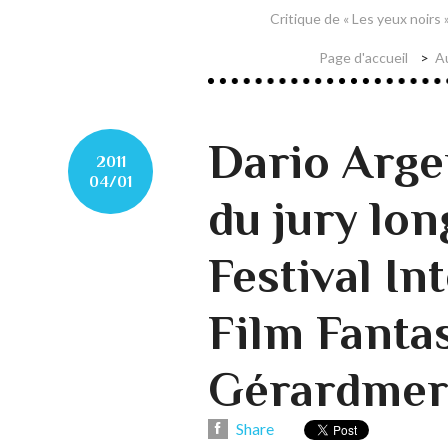
Critique de « Les yeux noirs 
Page d'accueil
Au
Dario Arge
2011
04/01
du jury lo
Festival In
Film Fanta
Gérardmer
Share