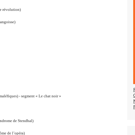
 révolution)
angoisse)
fiques) - segment « Le chat noir »
drome de Stendhal)
e de l’opéra)