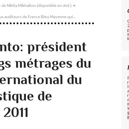
» de Nikita Mikhalkov (disponible en dvd )
x auditeurs de France Bleu Mayenne qui...
nto: président
ngs métrages du
ternational du
stique de
 2011