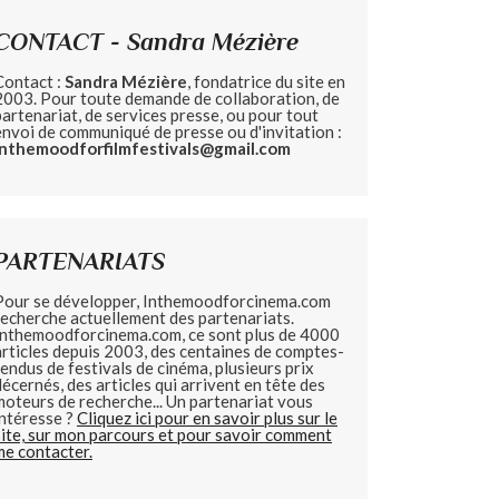
CONTACT - Sandra Mézière
Contact :
Sandra Mézière
, fondatrice du site en
2003. Pour toute demande de collaboration, de
partenariat, de services presse, ou pour tout
envoi de communiqué de presse ou d'invitation :
inthemoodforfilmfestivals@gmail.com
PARTENARIATS
Pour se développer, Inthemoodforcinema.com
recherche actuellement des partenariats.
Inthemoodforcinema.com, ce sont plus de 4000
articles depuis 2003, des centaines de comptes-
rendus de festivals de cinéma, plusieurs prix
décernés, des articles qui arrivent en tête des
moteurs de recherche... Un partenariat vous
intéresse ?
Cliquez ici pour en savoir plus sur le
site, sur mon parcours et pour savoir comment
me contacter.