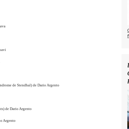
Bava
oavi
i
ome de Stendhal) de Dario Argento
s) de Dario Argento
io Argento