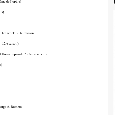
e de l’opéra)
ts)
tchcock?) - télévision
- 1ère saison)
Horror: épisode 2 - 2ème saison)
e)
orge A. Romero