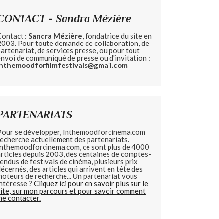
CONTACT - Sandra Mézière
Contact :
Sandra Mézière
, fondatrice du site en
2003. Pour toute demande de collaboration, de
partenariat, de services presse, ou pour tout
envoi de communiqué de presse ou d'invitation :
inthemoodforfilmfestivals@gmail.com
PARTENARIATS
Pour se développer, Inthemoodforcinema.com
recherche actuellement des partenariats.
Inthemoodforcinema.com, ce sont plus de 4000
articles depuis 2003, des centaines de comptes-
rendus de festivals de cinéma, plusieurs prix
décernés, des articles qui arrivent en tête des
moteurs de recherche... Un partenariat vous
intéresse ?
Cliquez ici pour en savoir plus sur le
site, sur mon parcours et pour savoir comment
me contacter.