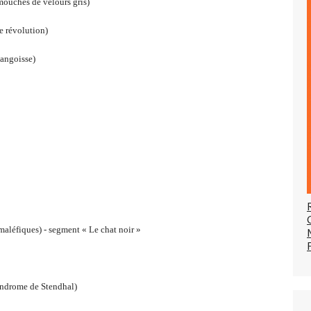
ches de velours gris)
 révolution)
angoisse)
fiques) - segment « Le chat noir »
drome de Stendhal)