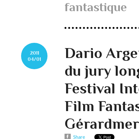
fantastique
Dario Arge
2011
04/01
du jury lo
Festival In
Film Fanta
Gérardmer
Share