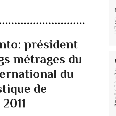
nto: président
ngs métrages du
ternational du
stique de
 2011