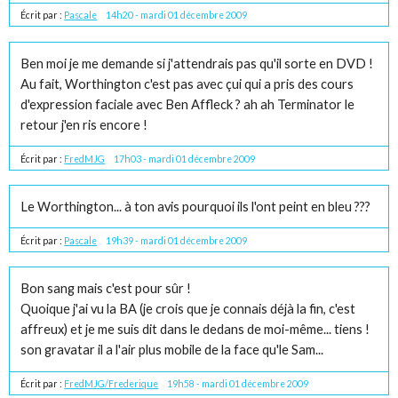
Écrit par :
Pascale
14h20
-
mardi 01
décembre 2009
Ben moi je me demande si j'attendrais pas qu'il sorte en DVD !
Au fait, Worthington c'est pas avec çui qui a pris des cours
d'expression faciale avec Ben Affleck ? ah ah Terminator le
retour j'en ris encore !
Écrit par :
FredMJG
17h03
-
mardi 01
décembre 2009
Le Worthington... à ton avis pourquoi ils l'ont peint en bleu ???
Écrit par :
Pascale
19h39
-
mardi 01
décembre 2009
Bon sang mais c'est pour sûr !
Quoique j'ai vu la BA (je crois que je connais déjà la fin, c'est
affreux) et je me suis dit dans le dedans de moi-même... tiens !
son gravatar il a l'air plus mobile de la face qu'le Sam...
Écrit par :
FredMJG/Frederique
19h58
-
mardi 01
décembre 2009