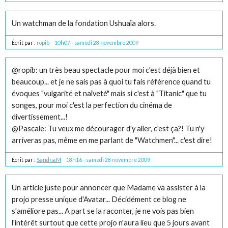
Un watchman de la fondation Ushuaïa alors.
Écrit par :
ropib
10h07
-
samedi 28
novembre 2009
@ropib: un très beau spectacle pour moi c'est déjà bien et
beaucoup... et je ne sais pas à quoi tu fais référence quand tu
évoques "vulgarité et naïveté" mais si c'est à "Titanic" que tu
songes, pour moi c'est la perfection du cinéma de
divertissement...!
@Pascale: Tu veux me décourager d'y aller, c'est ça?! Tu n'y
arriveras pas, même en me parlant de "Watchmen"... c'est dire!
Écrit par :
Sandra.M
18h16
-
samedi 28
novembre 2009
Un article juste pour annoncer que Madame va assister à la
projo presse unique d'Avatar... Décidément ce blog ne
s'améliore pas... A part se la raconter, je ne vois pas bien
l'intérêt surtout que cette projo n'aura lieu que 5 jours avant