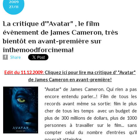
2009
27/11
La critique d'"Avatar" , le film
évènement de James Cameron, très
bientôt en avant-première sur
inthemoodforcinema!
Share
Edit du 11.12.2009:
Cliquez ici pour lire ma critique d' "Avatar"
de James Cameron en avant-première!
"Avatar" de James Cameron. Qui n'en a pas
encore entendu parler...! Film de tous les
records avant même sa sortie: film le plus
cher de tous les temps avec un budget de
plus de 300 millions de dollars, plus de 1000
personnes à travailler sur le film... sans
compter celui du nombre d'entrées qu'il
pourrait atteindre.