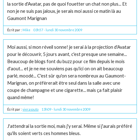
la sortie d'Avatar, pas de quoi fouetter un chat non plus... Et
non je ne suis pas jaloux, je serais moi aussi ce matin là au
Gaumont Marignan
Écrit par :
Mike
03h57
-
lundi 30
novembre 2009
Moi aussi, si mon réveil sonne! je serai à la projection d'Avatar
pour le découvrir, 5 jours avant, c'est presque une semaine...
Beaucoup de blogs font du buzz pour ce film depuis le mois
d'aout... et je ne me souviens pas qu'ici on on ait beaucoup
parlé, moodé... C'est sûr qu'on sera nombreux au Gaumont-
Marignan, on préfèrerait être seul dans la salle avec une
coupe de champagne et une cigarette... mais ça fait plaisir
quand même!
Écrit par :
vierasouto
13h09
-
lundi 30
novembre 2009
J'attendrai la sortie moi, mais j'y serai. Même si j'aurais préféré
qu'ils soient verts ces hommes bleus.