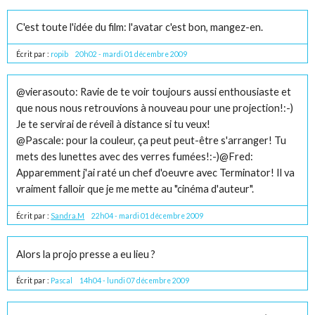
C'est toute l'idée du film: l'avatar c'est bon, mangez-en.
Écrit par :
ropib
20h02
-
mardi 01
décembre 2009
@vierasouto: Ravie de te voir toujours aussi enthousiaste et
que nous nous retrouvions à nouveau pour une projection!:-)
Je te servirai de réveil à distance si tu veux!
@Pascale: pour la couleur, ça peut peut-être s'arranger! Tu
mets des lunettes avec des verres fumées!:-)@Fred:
Apparemment j'ai raté un chef d'oeuvre avec Terminator! Il va
vraiment falloir que je me mette au "cinéma d'auteur".
Écrit par :
Sandra.M
22h04
-
mardi 01
décembre 2009
Alors la projo presse a eu lieu ?
Écrit par :
Pascal
14h04
-
lundi 07
décembre 2009