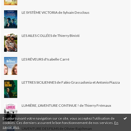
LE SYSTÈME VICTORIA de Sylvain Desclous
LES AILES COLLÉES de Thierry Binisti
LES RÊVEURS d'Isabelle Carré
LETTRES SICILIENNES de Fabio Grassadonia et Antonio Piazza
LUMIÈRE, L'AVENTURE CONTINUE ! de Thierry Frémaux
En poursuivant votre navigation sur ce site, vous acceptez l'utilisation de
cookies. Ces derniers assurent le bon fonctionnement de nos services.
En
savoir plus
.
L’AVENTURE DES FILMS de Olivier Rajchman