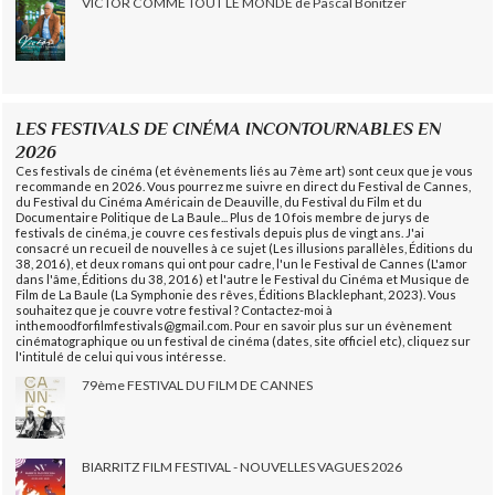
VICTOR COMME TOUT LE MONDE de Pascal Bonitzer
LES FESTIVALS DE CINÉMA INCONTOURNABLES EN
2026
Ces festivals de cinéma (et évènements liés au 7ème art) sont ceux que je vous
recommande en 2026. Vous pourrez me suivre en direct du Festival de Cannes,
du Festival du Cinéma Américain de Deauville, du Festival du Film et du
Documentaire Politique de La Baule... Plus de 10 fois membre de jurys de
festivals de cinéma, je couvre ces festivals depuis plus de vingt ans. J'ai
consacré un recueil de nouvelles à ce sujet (Les illusions parallèles, Éditions du
38, 2016), et deux romans qui ont pour cadre, l'un le Festival de Cannes (L'amor
dans l'âme, Éditions du 38, 2016) et l'autre le Festival du Cinéma et Musique de
Film de La Baule (La Symphonie des rêves, Éditions Blacklephant, 2023). Vous
souhaitez que je couvre votre festival ? Contactez-moi à
inthemoodforfilmfestivals@gmail.com. Pour en savoir plus sur un évènement
cinématographique ou un festival de cinéma (dates, site officiel etc), cliquez sur
l'intitulé de celui qui vous intéresse.
79ème FESTIVAL DU FILM DE CANNES
BIARRITZ FILM FESTIVAL - NOUVELLES VAGUES 2026