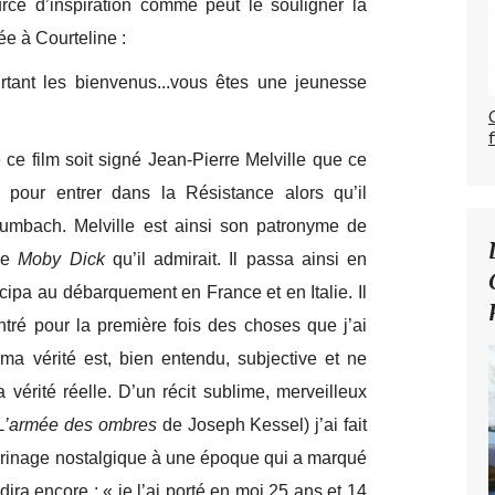
ource d’inspiration comme peut le souligner la
e à Courteline :
tant les bienvenus...vous êtes une jeunesse
ue ce film soit signé Jean-Pierre Melville que ce
i pour entrer dans la Résistance alors qu’il
rumbach. Melville est ainsi son patronyme de
 de
Moby Dick
qu’il admirait. Il passa ainsi en
ipa au débarquement en France et en Italie. Il
ontré pour la première fois des choses que j’ai
 ma vérité est, bien entendu, subjective et ne
vérité réelle. D’un récit sublime, merveilleux
L’armée des ombres
de Joseph Kessel) j’ai fait
lerinage nostalgique à une époque qui a marqué
ira encore : « je l’ai porté en moi 25 ans et 14