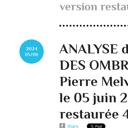
version resta
ANALYSE d
2024
05/06
DES OMBRE
Pierre Melv
le 05 juin 
restaurée 
Share