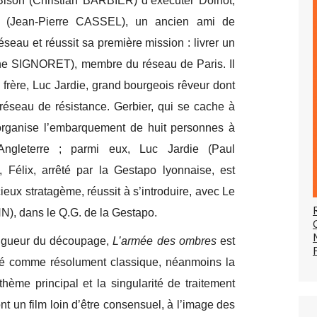
son (Christian BARBIER) d’exécuter Doinot,
is (Jean-Pierre CASSEL), un ancien ami de
éseau et réussit sa première mission : livrer un
ne SIGNORET), membre du réseau de Paris. Il
n frère, Luc Jardie, grand bourgeois rêveur dont
n réseau de résistance. Gerbier, qui se cache à
rganise l’embarquement de huit personnes à
Angleterre ; parmi eux, Luc Jardie (Paul
élix, arrêté par la Gestapo lyonnaise, est
cieux stratagème, réussit à s’introduire, avec Le
), dans le Q.G. de la Gestapo.
 rigueur du découpage,
L’armée des ombres
est
déré comme résolument classique, néanmoins la
thème principal et la singularité de traitement
t un film loin d’être consensuel, à l’image des