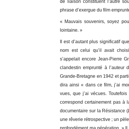
de liaison constituent l’autre s
phrase d’exergue du film emprunté
« Mauvais souvenirs, soyez pour
lointaine. »
Il est d’autant plus significatif q
nom est celui qu’il avait chois
s’appelait encore Jean-Pierre G
clandestin emprunté à l’auteur
Grande-Bretagne en 1942 et partic
dira ainsi « dans ce film, j’ai m
vues, que j’ai vécues. Toutefois
correspond certainement pas à la 
documentaire sur la Résistance (
une rêverie rétrospective ; un pè
profondément ma génération. » Il d