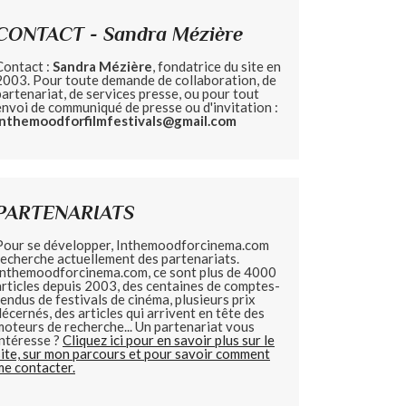
CONTACT - Sandra Mézière
Contact :
Sandra Mézière
, fondatrice du site en
2003. Pour toute demande de collaboration, de
partenariat, de services presse, ou pour tout
envoi de communiqué de presse ou d'invitation :
inthemoodforfilmfestivals@gmail.com
PARTENARIATS
Pour se développer, Inthemoodforcinema.com
recherche actuellement des partenariats.
Inthemoodforcinema.com, ce sont plus de 4000
articles depuis 2003, des centaines de comptes-
rendus de festivals de cinéma, plusieurs prix
décernés, des articles qui arrivent en tête des
moteurs de recherche... Un partenariat vous
intéresse ?
Cliquez ici pour en savoir plus sur le
site, sur mon parcours et pour savoir comment
me contacter.