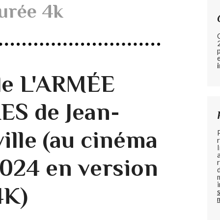
urée 4k
e L'ARMÉE
S de Jean-
ille (au cinéma
2024 en version
4K)