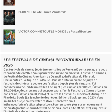
NUREMBERG de James Vanderbilt
VICTOR COMME TOUT LE MONDE de Pascal Bonitzer
LES FESTIVALS DE CINÉMA INCONTOURNABLES EN
2026
Ces festivals de cinéma (et évènements liés au 7ème art) sont ceux que je vous
recommande en 2026. Vous pourrez me suivre en direct du Festival de Cannes,
du Festival du Cinéma Américain de Deauville, du Festival du Film et du
Documentaire Politique de La Baule... Plus de 10 fois membre de jurys de
festivals de cinéma, je couvre ces festivals depuis plus de vingt ans. J'ai
consacré un recueil de nouvelles à ce sujet (Les illusions parallèles, Éditions du
38, 2016), et deux romans qui ont pour cadre, l'un le Festival de Cannes (L'amor
dans l'âme, Éditions du 38, 2016) et l'autre le Festival du Cinéma et Musique de
Film de La Baule (La Symphonie des rêves, Éditions Blacklephant, 2023). Vous
souhaitez que je couvre votre festival ? Contactez-moi à
inthemoodforfilmfestivals@gmail.com. Pour en savoir plus sur un évènement
cinématographique ou un festival de cinéma (dates, site officiel etc), cliquez sur
l'intitulé de celui qui vous intéresse.