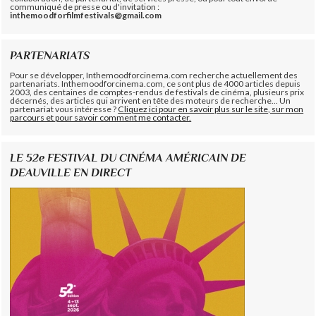
communiqué de presse ou d'invitation :
inthemoodforfilmfestivals@gmail.com
PARTENARIATS
Pour se développer, Inthemoodforcinema.com recherche actuellement des
partenariats. Inthemoodforcinema.com, ce sont plus de 4000 articles depuis
2003, des centaines de comptes-rendus de festivals de cinéma, plusieurs prix
décernés, des articles qui arrivent en tête des moteurs de recherche... Un
partenariat vous intéresse ?
Cliquez ici pour en savoir plus sur le site, sur mon
parcours et pour savoir comment me contacter.
LE 52e FESTIVAL DU CINÉMA AMÉRICAIN DE
DEAUVILLE EN DIRECT