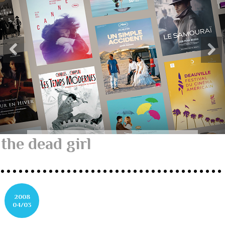
the dead girl
2008
04/03