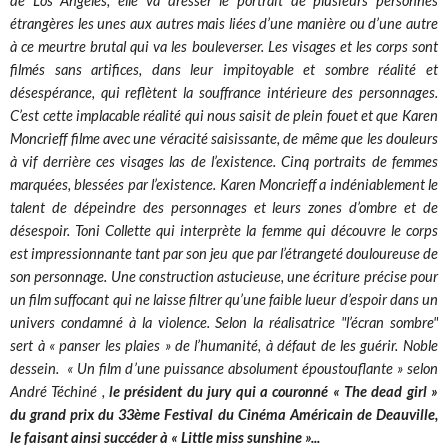
de Los Angeles, elle va dresser le portrait de plusieurs personnes
étrangères les unes aux autres mais liées d’une manière ou d’une autre
à ce meurtre brutal qui va les bouleverser. Les visages et les corps sont
filmés sans artifices, dans leur impitoyable et sombre réalité et
désespérance, qui reflètent la souffrance intérieure des personnages.
C’est cette implacable réalité qui nous saisit de plein fouet et que Karen
Moncrieff filme avec une véracité saisissante, de même que les douleurs
à vif derrière ces visages las de l’existence. Cinq portraits de femmes
marquées, blessées par l’existence. Karen Moncrieff a indéniablement le
talent de dépeindre des personnages et leurs zones d’ombre et de
désespoir. Toni Collette qui interprète la femme qui découvre le corps
est impressionnante tant par son jeu que par l’étrangeté douloureuse de
son personnage. Une construction astucieuse, une écriture précise pour
un film suffocant qui ne laisse filtrer qu’une faible lueur d’espoir dans un
univers condamné à la violence. Selon la réalisatrice "l’écran sombre"
sert à « panser les plaies » de l’humanité, à défaut de les guérir. Noble
dessein. « Un film d’une puissance absolument époustouflante » selon
André Téchiné ,
le président du jury qui a couronné « The dead girl »
du grand prix du 33ème Festival du Cinéma Américain de Deauville,
le faisant ainsi succéder à « Little miss sunshine »...