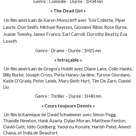
Genre : Comédie - Durée : 1H34 mn
« The Dead Girl »
Un film américain de Karen Moncrieff avec Toni Collette, Piper
Laurie, Don Smith, Michael Raysses, Giovanni Ribisi, Rose Byrne,
Joanie Tomsky, James Franco, Earl Carroll, Dorothy Beatty, Eva
Loseth
Genre : Drame - Durée : 1H25 mn
« Intraçable »
Un film américain de Gregory Hoblit avec Diane Lane, Colin Hanks,
Billy Burke, Joseph Cross, Perla Haney-Jardine, Tyrone Giordano,
Katie O'Grady, Peter Lewis, Mary Beth Hurt, Tim De Zarn, Daniel
Liu
Genre : Thriller - Durée : 1H40 mn
« Cours toujours Dennis »
Un film britannique de David Schwimmer avec Simon Pegg,
Thandie Newton, Hank Azaria, Dylan Moran, Matthew Fenton,
David Gatt, Iddo Goldberg, Yaourou Konate, Harish Patel, Ameet
Chana, et India de Beaufort