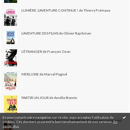
LUMIÈRE, L'AVENTURE CONTINUE ! de Thierry Frémaux
L’AVENTURE DES FILMS de Olivier Rajchman
L’ÉTRANGER de François Ozon
MERLUSSE de Marcel Pagnol
PARTIR UN JOUR de Amélie Bonnin
En poursuivant votre navigation sur ce site, vous acceptez l'utilisation de
QUATRE NUITS D'UN RÊVEUR de BRESSON (version restaurée)
cookies. Ces derniers assurent le bon fonctionnement de nos services.
En
savoir plus
.