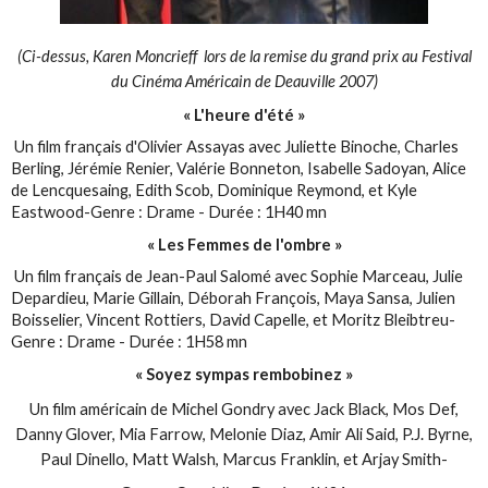
(Ci-dessus, Karen Moncrieff lors de la remise du grand prix au Festival
du Cinéma Américain de Deauville 2007)
« L'heure d'été »
Un film français d'Olivier Assayas avec Juliette Binoche, Charles
Berling, Jérémie Renier, Valérie Bonneton, Isabelle Sadoyan, Alice
de Lencquesaing, Edith Scob, Dominique Reymond, et Kyle
Eastwood-Genre : Drame - Durée : 1H40 mn
« Les Femmes de l'ombre »
Un film français de Jean-Paul Salomé avec Sophie Marceau, Julie
Depardieu, Marie Gillain, Déborah François, Maya Sansa, Julien
Boisselier, Vincent Rottiers, David Capelle, et Moritz Bleibtreu-
Genre : Drame - Durée : 1H58 mn
« Soyez sympas rembobinez »
Un film américain de Michel Gondry avec Jack Black, Mos Def,
Danny Glover, Mia Farrow, Melonie Diaz, Amir Ali Said, P.J. Byrne,
Paul Dinello, Matt Walsh, Marcus Franklin, et Arjay Smith-