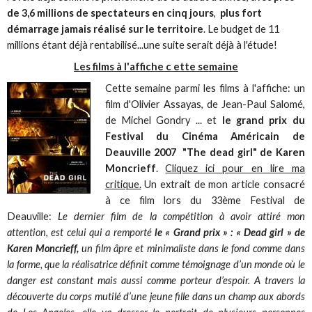
de 3,6 millions de spectateurs en cinq jours
,
plus fort
démarrage jamais réalisé sur le territoire
. Le budget de 11
millions étant déjà rentabilisé...une suite serait déjà à l'étude!
Les films à l'affiche c ette semaine
Cette semaine parmi les films à l'affiche: un
film d'Olivier Assayas, de Jean-Paul Salomé,
de Michel Gondry ... et
le grand prix du
Festival du Cinéma Américain de
Deauville 2007 "The dead girl" de Karen
Moncrieff
.
Cliquez ici pour en lire ma
critique.
Un extrait de mon article consacré
à ce film lors du 33ème Festival de
Deauville:
Le dernier film de la compétition à avoir attiré mon
attention, est celui qui a remporté
le « Grand prix » : « Dead girl » de
Karen Moncrieff,
un film âpre et minimaliste dans le fond comme dans
la forme, que la réalisatrice définit comme témoignage d’un monde où le
danger est constant mais aussi comme porteur d’espoir. A travers la
découverte du corps mutilé d’une jeune fille dans un champ aux abords