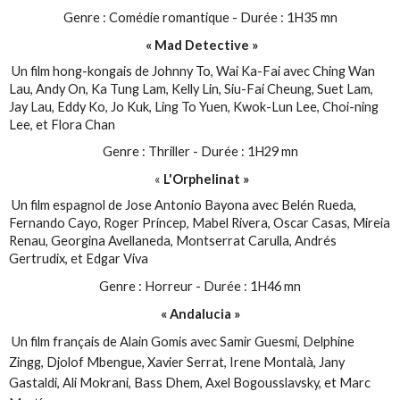
Genre : Comédie romantique - Durée : 1H35 mn
« Mad Detective »
Un film hong-kongais de Johnny To, Wai Ka-Fai avec Ching Wan
Lau, Andy On, Ka Tung Lam, Kelly Lin, Siu-Fai Cheung, Suet Lam,
Jay Lau, Eddy Ko, Jo Kuk, Ling To Yuen, Kwok-Lun Lee, Choi-ning
Lee, et Flora Chan
Genre : Thriller - Durée : 1H29 mn
«
L'Orphelinat »
Un film espagnol de Jose Antonio Bayona avec Belén Rueda,
Fernando Cayo, Roger Príncep, Mabel Rivera, Oscar Casas, Mireia
Renau, Georgina Avellaneda, Montserrat Carulla, Andrés
Gertrudix, et Edgar Viva
Genre : Horreur - Durée : 1H46 mn
« Andalucia »
Un film français de Alain Gomis avec Samir Guesmi, Delphine
Zingg, Djolof Mbengue, Xavier Serrat, Irene Montalà, Jany
Gastaldi, Ali Mokrani, Bass Dhem, Axel Bogousslavsky, et Marc