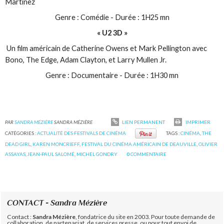
Martínez
Genre : Comédie - Durée : 1H25 mn
« U2 3D »
Un film américain de Catherine Owens et Mark Pellington avec
Bono, The Edge, Adam Clayton, et Larry Mullen Jr.
Genre : Documentaire - Durée : 1H30 mn
PAR
SANDRA MÉZIÈRE
SANDRA MÉZIÈRE
LIEN PERMANENT
IMPRIMER
CATÉGORIES :
ACTUALITÉ DES FESTIVALS DE CINÉMA
TAGS :
CINÉMA
,
THE
DEAD GIRL
,
KAREN MONCRIEFF
,
FESTIVAL DU CINÉMA AMÉRICAIN DE DEAUVILLE
,
OLIVIER
ASSAYAS
,
JEAN-PAUL SALOMÉ
,
MICHEL GONDRY
0
COMMENTAIRE
CONTACT - Sandra Mézière
Contact :
Sandra Mézière
, fondatrice du site en 2003. Pour toute demande de
collaboration, de partenariat, de services presse, ou pour tout envoi de