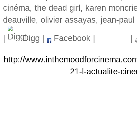
cinéma
,
the dead girl
,
karen moncrie
deauville
,
olivier assayas
,
jean-paul
|
Digg
|
Facebook
|
|
http://www.inthemoodforcinema.com
21-l-actualite-cin