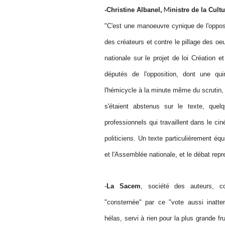
M
-Christine Albanel,
inistre de la Cultu
"C'est une manoeuvre cynique de l'opposi
des créateurs et contre le pillage des o
nationale sur le projet de loi Création e
députés de l'opposition, dont une qu
l'hémicycle à la minute même du scrutin,
s'étaient abstenus sur le texte, quel
professionnels qui travaillent dans le c
politiciens. Un texte particulièrement éq
et l'Assemblée nationale, et le débat repr
-
La Sacem
, société des auteurs, c
"consternée" par ce "vote aussi inatte
hélas, servi à rien pour la plus grande f