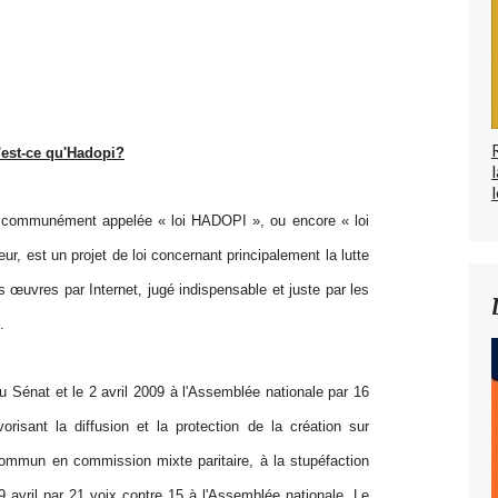
est-ce qu'Hadopi?
l
 », communément appelée « loi HADOPI », ou encore « loi
eur, est un projet de loi concernant principalement la lutte
 œuvres par Internet, jugé indispensable et juste par les
.
u Sénat et le 2 avril 2009 à l'Assemblée nationale par 16
vorisant la diffusion et la protection de la création sur
e commun en commission mixte paritaire, à la stupéfaction
e 9 avril par 21 voix contre 15 à l'Assemblée nationale. Le