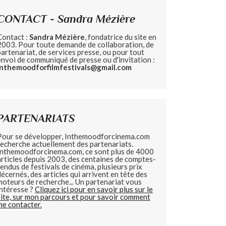
CONTACT - Sandra Mézière
Contact :
Sandra Mézière
, fondatrice du site en
2003. Pour toute demande de collaboration, de
partenariat, de services presse, ou pour tout
envoi de communiqué de presse ou d'invitation :
inthemoodforfilmfestivals@gmail.com
PARTENARIATS
Pour se développer, Inthemoodforcinema.com
recherche actuellement des partenariats.
Inthemoodforcinema.com, ce sont plus de 4000
articles depuis 2003, des centaines de comptes-
rendus de festivals de cinéma, plusieurs prix
décernés, des articles qui arrivent en tête des
moteurs de recherche... Un partenariat vous
intéresse ?
Cliquez ici pour en savoir plus sur le
site, sur mon parcours et pour savoir comment
me contacter.