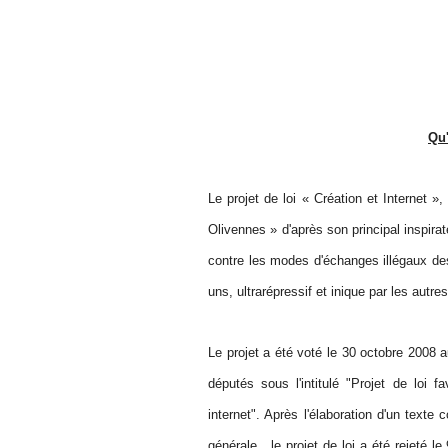
Qu'
Le projet de loi « Création et Internet
Olivennes » d'après son principal inspirat
contre les modes d'échanges illégaux des
uns, ultrarépressif et inique par les autres
Le projet a été voté le 30 octobre 2008 a
députés sous l'intitulé "Projet de loi fa
internet". Après l'élaboration d'un text
générale, le projet de loi a été rejeté l