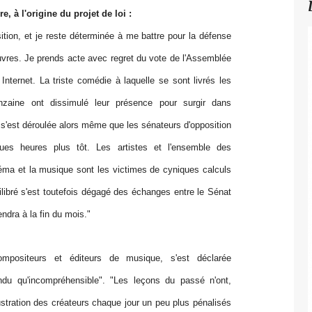
re, à l'origine du projet de loi :
tion, et je reste déterminée à me battre pour la défense
euvres. Je prends acte avec regret du vote de l'Assemblée
t Internet. La triste comédie à laquelle se sont livrés les
inzaine ont dissimulé leur présence pour surgir dans
 s'est déroulée alors même que les sénateurs d'opposition
ques heures plus tôt. Les artistes et l'ensemble des
inéma et la musique sont les victimes de cyniques calculs
uilibré s'est toutefois dégagé des échanges entre le Sénat
endra à la fin du mois."
ompositeurs et éditeurs de musique, s'est déclarée
ndu qu'incompréhensible". "Les leçons du passé n'ont,
rustration des créateurs chaque jour un peu plus pénalisés