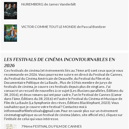
NUREMBERG de James Vanderbilt
VICTOR COMME TOUT LE MONDE de Pascal Bonitzer
LES FESTIVALS DE CINÉMA INCONTOURNABLES EN
2026
Ces festivals de cinéma (et évènements liés au 7ème art) sont ceux que je vous
recommande en 2026. Vous pourrez me suivre en direct du Festival de Cannes,
du Festival du Cinéma Américain de Deauville, du Festival du Film et du
Documentaire Politique de La Baule... Plus de 10 fois membre de jurys de
festivals de cinéma, je couvre ces festivals depuis plus de vingt ans. J'ai
consacré un recueil de nouvelles à ce sujet (Les illusions parallèles, Éditions du
38, 2016), et deux romans qui ont pour cadre, l'un le Festival de Cannes (L'amor
dans l'âme, Éditions du 38, 2016) et l'autre le Festival du Cinéma et Musique de
Film de La Baule (La Symphonie des rêves, Éditions Blacklephant, 2023). Vous
souhaitez que je couvre votre festival ? Contactez-moi à
inthemoodforfilmfestivals@gmail.com. Pour en savoir plus sur un évènement
cinématographique ou un festival de cinéma (dates, site officiel etc), cliquez sur
l'intitulé de celui qui vous intéresse.
79ème FESTIVAL DU FILM DE CANNES