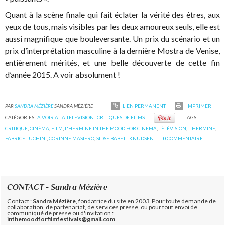
Quant à la scène finale qui fait éclater la vérité des êtres, aux
yeux de tous, mais visibles par les deux amoureux seuls, elle est
aussi magnifique que bouleversante. Un prix du scénario et un
prix d’interprétation masculine à la dernière Mostra de Venise,
entièrement mérités, et une belle découverte de cette fin
d’année 2015. A voir absolument !
PAR
SANDRA MÉZIÈRE
SANDRA MÉZIÈRE
LIEN PERMANENT
IMPRIMER
CATÉGORIES :
A VOIR A LA TELEVISION : CRITIQUES DE FILMS
TAGS :
CRITIQUE
,
CINÉMA
,
FILM
,
L'HERMINE IN THE MOOD FOR CINEMA
,
TÉLÉVISION
,
L'HERMINE
,
FABRICE LUCHINI
,
CORINNE MASIERO
,
SIDSE BABETT KNUDSEN
0
COMMENTAIRE
CONTACT - Sandra Mézière
Contact :
Sandra Mézière
, fondatrice du site en 2003. Pour toute demande de
collaboration, de partenariat, de services presse, ou pour tout envoi de
communiqué de presse ou d'invitation :
inthemoodforfilmfestivals@gmail.com