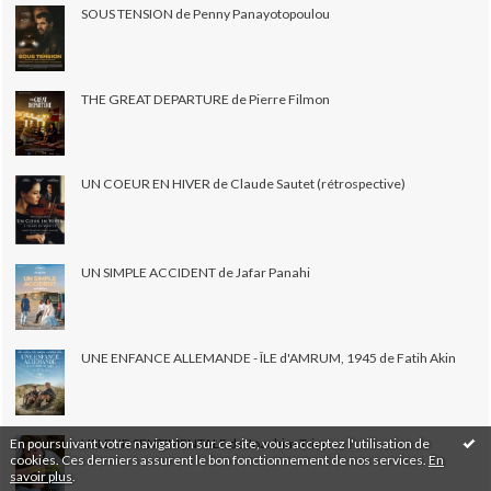
SOUS TENSION de Penny Panayotopoulou
THE GREAT DEPARTURE de Pierre Filmon
UN COEUR EN HIVER de Claude Sautet (rétrospective)
UN SIMPLE ACCIDENT de Jafar Panahi
UNE ENFANCE ALLEMANDE - ÎLE d'AMRUM, 1945 de Fatih Akin
En poursuivant votre navigation sur ce site, vous acceptez l'utilisation de
VALEUR SENTIMENTALE de Joachim Trier
cookies. Ces derniers assurent le bon fonctionnement de nos services.
En
savoir plus
.