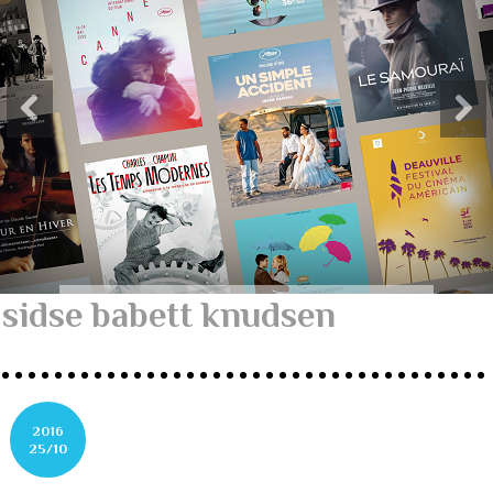
sidse babett knudsen
2016
25/10