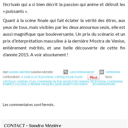
l’écrivain qui a si bien décrit la passion qui anime et détruit les
« puissants ».
Quant à la scène finale qui fait éclater la vérité des êtres, aux
yeux de tous, mais visibles par les deux amoureux seuls, elle est
aussi magnifique que bouleversante. Un prix du scénario et un
prix d’interprétation masculine à la dernière Mostra de Venise,
entièrement mérités, et une belle découverte de cette fin
d’année 2015. A voir absolument !
PAR
SANDRA MÉZIÈRE
SANDRA MÉZIÈRE
LIEN PERMANENT
IMPRIMER
CATÉGORIES :
A VOIR A LA TELEVISION : CRITIQUES DE FILMS
TAGS :
CRITIQUE
,
CINÉMA
,
FILM
,
L'HERMINE IN THE MOOD FOR CINEMA
,
TÉLÉVISION
,
L'HERMINE
,
FABRICE LUCHINI
,
CORINNE MASIERO
,
SIDSE BABETT KNUDSEN
0
COMMENTAIRE
Les commentaires sont fermés.
CONTACT - Sandra Mézière