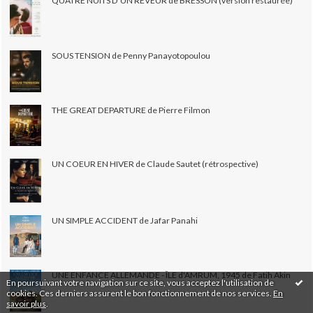
QUATRE NUITS D'UN RÊVEUR de BRESSON (version restaurée)
SOUS TENSION de Penny Panayotopoulou
THE GREAT DEPARTURE de Pierre Filmon
UN COEUR EN HIVER de Claude Sautet (rétrospective)
UN SIMPLE ACCIDENT de Jafar Panahi
UNE ENFANCE ALLEMANDE - ÎLE d'AMRUM, 1945 de Fatih Akin
En poursuivant votre navigation sur ce site, vous acceptez l'utilisation de
cookies. Ces derniers assurent le bon fonctionnement de nos services.
En
savoir plus
.