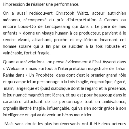
l'impression de réaliser une performance.
On a aussi redécouvert Christoph Waltz, acteur autrichien
méconnu, récompensé du prix d'interprétation à Cannes ou
encore Louis-Do de Lencquesaing qui dans « Le père de mes
enfants », donne un visage humain à ce producteur, parvient à le
rendre vivant, attachant, proche et mystérieux, incarnant cet
homme solaire qui a fini par se suicider, à la fois robuste et
vulnérable, fort et fragile.
Quant aux révélations, on pense évidemment à Firat Ayverdi dans
« Welcome » mais surtout à l'interprétation magistrale de Tahar
Rahim dans « Un Prophète dans dont c'est le premier grand rôle
et qui campe ici un personnage à la fois fragile, énigmatique, égaré,
malin, angélique et (puis) diabolique dont le regard et la présence,
le jeu nuancé magnétisent l'écran, et qui est pour beaucoup dans le
caractère attachant de ce personnage tout en ambivalence,
orphelin illettré fragile, influençable, qui va s'en sortir grâce à son
intelligence et qui va devenir un héros meurtrier.
Mais sans doute les plus bouleversants ont-il été deux acteurs