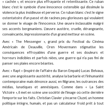
« cachée », et encore plus effrayante et retentissante. Ce ruban
blanc c'est le symbole d'une innocence ostensible qui dissimule la
violence la plus insidieuse et perverse. Ce ruban blanc c'est le signe
ostentatoire d'un passé et de racines peu glorieuses qui voulaient
se donner le visage de l'innocence. Une œuvre inclassable malgré
ses accents bergmaniens. L'œuvre austère, cruelle, dérangeante,
convaincante, impressionnante d'un grand metteur en scène.
Avec « The Messenger », grand prix du Festival du Cinéma
Américain de Deauville, Oren Movermann stigmatise les
conséquences effroyables d'une guerre et ses douleurs et
horreurs indicibles et parfois niées, une guerre qui n'a pas fini de
panser ses plaies encore béantes.
Avec « Rapt » (inspiré de l'affaire du Baron Empain) Lucas Belvaux,
avec une angoissante austérité, analyse la barbarie et l'inhumanité
contemporaine mais dénonce aussi, en filigrane, les outrances des
médias, lunatiques et amnésiques. Comme dans « La Saint
Victoire », il met en scène une société de l'image où cette dernière
l'emporte sur les faits. Christian Clavier y incarne Cluzel, un homme
politique intègre, humain, et pas un calculateur froid prêt à tout