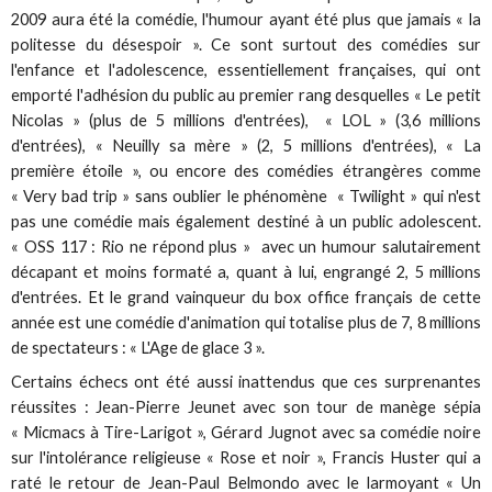
2009 aura été la comédie, l'humour ayant été plus que jamais « la
politesse du désespoir ». Ce sont surtout des comédies sur
l'enfance et l'adolescence, essentiellement françaises, qui ont
emporté l'adhésion du public au premier rang desquelles « Le petit
Nicolas » (plus de 5 millions d'entrées), « LOL » (3,6 millions
d'entrées), « Neuilly sa mère » (2, 5 millions d'entrées), « La
première étoile », ou encore des comédies étrangères comme
« Very bad trip » sans oublier le phénomène « Twilight » qui n'est
pas une comédie mais également destiné à un public adolescent.
« OSS 117 : Rio ne répond plus » avec un humour salutairement
décapant et moins formaté a, quant à lui, engrangé 2, 5 millions
d'entrées. Et le grand vainqueur du box office français de cette
année est une comédie d'animation qui totalise plus de 7, 8 millions
de spectateurs : « L'Age de glace 3 ».
Certains échecs ont été aussi inattendus que ces surprenantes
réussites : Jean-Pierre Jeunet avec son tour de manège sépia
« Micmacs à Tire-Larigot », Gérard Jugnot avec sa comédie noire
sur l'intolérance religieuse « Rose et noir », Francis Huster qui a
raté le retour de Jean-Paul Belmondo avec le larmoyant « Un