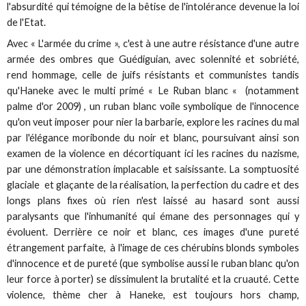
l'absurdité qui témoigne de la bêtise de l'intolérance devenue la loi
de l'Etat.
Avec « L'armée du crime », c'est à une autre résistance d'une autre
armée des ombres que Guédiguian, avec solennité et sobriété,
rend hommage, celle de juifs résistants et communistes tandis
qu'Haneke avec le multi primé « Le Ruban blanc « (notamment
palme d'or 2009) , un ruban blanc voile symbolique de l'innocence
qu'on veut imposer pour nier la barbarie, explore les racines du mal
par l'élégance moribonde du noir et blanc, poursuivant ainsi son
examen de la violence en décortiquant ici les racines du nazisme,
par une démonstration implacable et saisissante. La somptuosité
glaciale et glaçante de la réalisation, la perfection du cadre et des
longs plans fixes où rien n'est laissé au hasard sont aussi
paralysants que l'inhumanité qui émane des personnages qui y
évoluent. Derrière ce noir et blanc, ces images d'une pureté
étrangement parfaite, à l'image de ces chérubins blonds symboles
d'innocence et de pureté (que symbolise aussi le ruban blanc qu'on
leur force à porter) se dissimulent la brutalité et la cruauté. Cette
violence, thème cher à Haneke, est toujours hors champ,