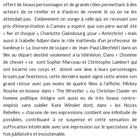
offert de beaux personnages et de grands rôles permettant à des
acteurs de se révéler et à d'autres de revenir là où on ne les
attendait pas. Evidemment on songe à celle qui, en recevant son
prix d'interprétation à Cannes a espéré que son père aurait été
« fier et choqué », Charlotte Gainsbourg pour « Antéchrist » mais
aussi à Isabelle Adjani dans le rôle inattendu d'un professeur de
banlieue (« La Journée de la jupe » de Jean-Paul Lilienfeld ) dans un
film au départ destiné seulement à la télévision. Dans « L'homme
de chevet » ce sont Sophie Marceau et Christophe Lambert qui
ont incarné ces corps et donné une âme à leurs personnages
broyés par l'existence, cette dernière ayant signé cette année son
grand retour avec pas moins de quatre films à l'affiche. Mickey
Rourke en boxeur dans « The Wrestler », ou Christian Clavier en
homme politique intègre ont aussi eu de très beaux contre-
emplois sans oublier Kate Winslet dont, dans « les Noces
Rebelles », chacune de ses expressions contient une infinitude de
possibles, contribuant à ce suspense et cette sensation de
suffocation intolérable avec une impression sur le spectateur à la
fois jubilatoire et insoutenable.