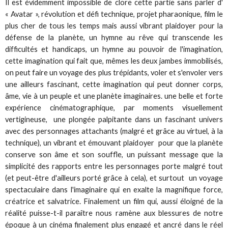
Il est évidemment impossible de clore cette partie sans parler d'
« Avatar », révolution et défi technique, projet pharaonique, film le
plus cher de tous les temps mais aussi vibrant plaidoyer pour la
défense de la planète, un hymne au rêve qui transcende les
difficultés et handicaps, un hymne au pouvoir de l'imagination,
cette imagination qui fait que, mêmes les deux jambes immobilisés,
on peut faire un voyage des plus trépidants, voler et s'envoler vers
une ailleurs fascinant, cette imagination qui peut donner corps,
âme, vie à un peuple et une planète imaginaires. une belle et forte
expérience cinématographique, par moments visuellement
vertigineuse, une plongée palpitante dans un fascinant univers
avec des personnages attachants (malgré et grâce au virtuel, à la
technique), un vibrant et émouvant plaidoyer pour que la planète
conserve son âme et son souffle, un puissant message que la
simplicité des rapports entre les personnages porte malgré tout
(et peut-être d'ailleurs porté grâce à cela), et surtout un voyage
spectaculaire dans l'imaginaire qui en exalte la magnifique force,
créatrice et salvatrice. Finalement un film qui, aussi éloigné de la
réalité puisse-t-il paraître nous ramène aux blessures de notre
époque à un cinéma finalement plus engagé et ancré dans le réel