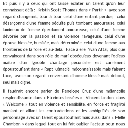
Et puis il y a ceux qui ont laissé éclater un talent qu'on leur
connaissait déjà : Kristin Scott Thomas dans « Partir » avec son
regard changeant, tour à tour celui d'une enfant perdue, celui
désarçonné d'une femme séduite puis tombant amoureuse, celui
lumineux de femme éperdument amoureuse, celui d'une femme
dévorée par la passion et sa violence ravageuse, celui d'une
épouse blessée, humiliée, mais déterminée, celui d'une femme aux
frontières de la folie et au-delà. Face à elle, Yvan Attal, plus que
convaincant dans son rôle de mari obséquieux devenant l'odieux
maître d'un ignoble chantage pécuniaire est carrément
époustouflant dans « Rapt »,émacié, méconnaissable mais faisant
face, avec son regard renversant d'homme blessé mais debout,
seul mais digne.
Il faudrait encore parler de Penelope Cruz d'une mélancolie
resplendissante dans « Etreintes brisées » ; Vincent Lindon dans
« Welcome » tout en violence et sensibilité, en force et fragilité
maniant et alliant les contradictions et les ambiguïtés de son
personnage avec un talent époustouflant mais aussi dans « Melle
Chambon » dans lequel tout en lui fait oublier l'acteur pour nous