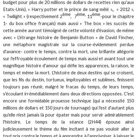
budget pour plus de 20 millions de dollars de recettes rien qu'aux
Etats-Unis), « Harry potter et le prince de sang mêlé »,, « 2012 »,
ème
ème,
ème
« Twilight » (respectivement 2
, 7
11
-pour le chapitre
1- du box office français) mais aussi « The box » les succès de
cette année auront témoigné de cette volonté d'évasion, de même
avec « L'étrange histoire de Benjamin Button » de David Fincher,
une métaphore magistrale sur la course-évidemment perdue
d'avance- contre le temps, contre la mort, une brillante allégorie
sur l'effroyable écoulement de temps mais aussi et avant tout une
magnifique histoire d'amour qui défie les apparences, la raison, le
temps et même la mort. L'histoire de deux destins qui se croisent,
que les fils du destin, tortueux, impitoyables et sublimes, finissent
toujours pas réunir, malgré le fracas du temps, de leurs temps,
s'écoulant irrémédiablement dans deux directions opposées. C'est
encore une formidable prouesse technique (qui a nécessité 150
millions de dollars et 150 jours de tournage) qui l'est d'autant plus
qu'elle n'est jamais là pour épater mais pour servir admirablement
l'histoire. Le temps de la séance (2H44) épouse ainsi
judicieusement le thème du film incitant à ne pas vouloir aller à
tout prix contre le temps et à apprendre à l'apprivoiser, à laisser le