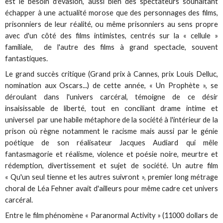
est le besoin d'évasion, aussi bien des spectateurs souhaitant
échapper à une actualité morose que des personnages des films,
prisonniers de leur réalité, ou même prisonniers au sens propre
avec d'un côté des films intimistes, centrés sur la « cellule »
familiale, de l'autre des films à grand spectacle, souvent
fantastiques.
Le grand succès critique (Grand prix à Cannes, prix Louis Delluc,
nomination aux Oscars...) de cette année, « Un Prophète », se
déroulant dans l'univers carcéral, témoigne de ce désir
insaisissable de liberté, tout en conciliant drame intime et
universel par une habile métaphore de la société à l'intérieur de la
prison où règne notamment le racisme mais aussi par le génie
poétique de son réalisateur Jacques Audiard qui mêle
fantasmagorie et réalisme, violence et poésie noire, meurtre et
rédemption, divertissement et sujet de société. Un autre film
« Qu'un seul tienne et les autres suivront », premier long métrage
choral de Léa Fehner avait d'ailleurs pour même cadre cet univers
carcéral.
Entre le film phénomène « Paranormal Activity » (11000 dollars de