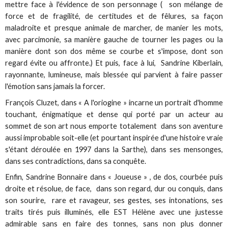
mettre face à l'évidence de son personnage ( son mélange de
force et de fragilité, de certitudes et de fêlures, sa façon
maladroite et presque animale de marcher, de manier les mots,
avec parcimonie, sa manière gauche de tourner les pages ou la
manière dont son dos même se courbe et s'impose, dont son
regard évite ou affronte.) Et puis, face à lui, Sandrine Kiberlain,
rayonnante, lumineuse, mais blessée qui parvient à faire passer
l'émotion sans jamais la forcer.
François Cluzet, dans « A l'oriogine » incarne un portrait d'homme
touchant, énigmatique et dense qui porté par un acteur au
sommet de son art nous emporte totalement dans son aventure
aussi improbable soit-elle (et pourtant inspirée d'une histoire vraie
s'étant déroulée en 1997 dans la Sarthe), dans ses mensonges,
dans ses contradictions, dans sa conquête.
Enfin, Sandrine Bonnaire dans « Joueuse » , de dos, courbée puis
droite et résolue, de face, dans son regard, dur ou conquis, dans
son sourire, rare et ravageur, ses gestes, ses intonations, ses
traits tirés puis illuminés, elle EST Hélène avec une justesse
admirable sans en faire des tonnes, sans non plus donner