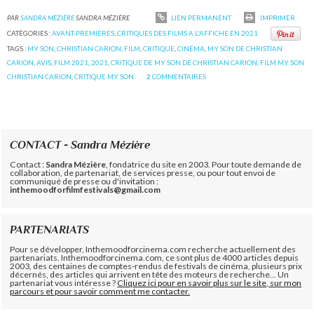
PAR
SANDRA MÉZIÈRE
SANDRA MÉZIÈRE
LIEN PERMANENT
IMPRIMER
CATÉGORIES :
AVANT-PREMIERES
,
CRITIQUES DES FILMS A L'AFFICHE EN 2021
TAGS :
MY SON
,
CHRISTIAN CARION
,
FILM
,
CRITIQUE
,
CINÉMA
,
MY SON DE CHRISTIAN
CARION
,
AVIS
,
FILM 2021
,
2021
,
CRITIQUE DE MY SON DE CHRISTIAN CARION
,
FILM MY SON
CHRISTIAN CARION
,
CRITIQUE MY SON
2
COMMENTAIRES
CONTACT - Sandra Mézière
Contact :
Sandra Mézière
, fondatrice du site en 2003. Pour toute demande de
collaboration, de partenariat, de services presse, ou pour tout envoi de
communiqué de presse ou d'invitation :
inthemoodforfilmfestivals@gmail.com
PARTENARIATS
Pour se développer, Inthemoodforcinema.com recherche actuellement des
partenariats. Inthemoodforcinema.com, ce sont plus de 4000 articles depuis
2003, des centaines de comptes-rendus de festivals de cinéma, plusieurs prix
décernés, des articles qui arrivent en tête des moteurs de recherche... Un
partenariat vous intéresse ?
Cliquez ici pour en savoir plus sur le site, sur mon
parcours et pour savoir comment me contacter.