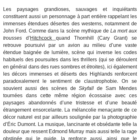
Les paysages grandioses, sauvages et inquiétants
constituent aussi un personnage à part entière rappelant les
immenses étendues désertes des westerns, notamment de
John Ford.
Comme dans la scène mythique de
La mort aux
trousses
d’
Hitchcock
quand Thornhill (Cary Grant) se
retrouve poursuivi par un avion au milieu d’une vaste
étendue baignée de lumière, scène qui inverse les codes
habituels des poursuites dans les thrillers (qui se déroulent
en général dans des rues sombres et étroites), ici également
les décors immenses et déserts des Highlands renforcent
paradoxalement le sentiment de claustrophobie. On se
souvient aussi des scènes de
Skyfall
de Sam Mendes
tournées dans cette même région écossaise avec ces
paysages abandonnés d’une tristesse et d’une beauté
étrangement ensorcelante. La mélancolie menaçante de ce
décor naturel est par ailleurs soulignée par la photographie
d’Éric Dumont. La musique, lancinante et obsédante telle la
douleur que ressent Edmond Murray mais aussi telle la rage
obstinée qui le guide, la renforce aussi, ainsi que le