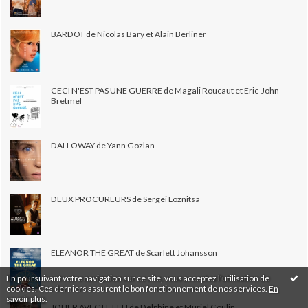
BARDOT de Nicolas Bary et Alain Berliner
CECI N'EST PAS UNE GUERRE de Magali Roucaut et Eric-John
Bretmel
DALLOWAY de Yann Gozlan
DEUX PROCUREURS de Sergei Loznitsa
ELEANOR THE GREAT de Scarlett Johansson
En poursuivant votre navigation sur ce site, vous acceptez l'utilisation de
cookies. Ces derniers assurent le bon fonctionnement de nos services.
En
savoir plus
.
JOUER AVEC LE FEU de Delphine et Muriel Coulin