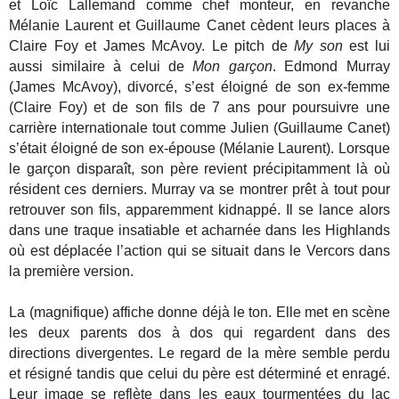
et Loïc Lallemand comme chef monteur, en revanche
Mélanie Laurent et Guillaume Canet cèdent leurs places à
Claire Foy et James McAvoy. Le pitch de
My son
est lui
aussi similaire à celui de
Mon garçon
. Edmond Murray
(James McAvoy), divorcé, s’est éloigné de son ex-femme
(Claire Foy) et de son fils de 7 ans pour poursuivre une
carrière internationale tout comme Julien (Guillaume Canet)
s’était éloigné de son ex-épouse (Mélanie Laurent). Lorsque
le garçon disparaît, son père revient précipitamment là où
résident ces derniers. Murray va se montrer prêt à tout pour
retrouver son fils, apparemment kidnappé. Il se lance alors
dans une traque insatiable et acharnée dans les Highlands
où est déplacée l’action qui se situait dans le Vercors dans
la première version.
La (magnifique) affiche donne déjà le ton. Elle met en scène
les deux parents dos à dos qui regardent dans des
directions divergentes. Le regard de la mère semble perdu
et résigné tandis que celui du père est déterminé et enragé.
Leur image se reflète dans les eaux tourmentées du lac