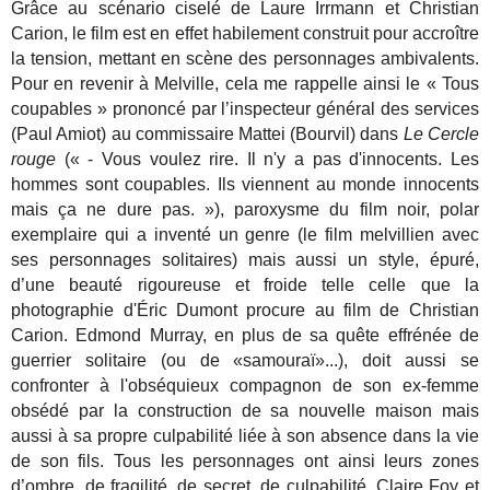
Grâce au scénario ciselé de Laure Irrmann et Christian
Carion, le film est en effet habilement construit pour accroître
la tension, mettant en scène des personnages ambivalents.
Pour en revenir à Melville, cela me rappelle ainsi le « Tous
coupables » prononcé par l’inspecteur général des services
(Paul Amiot) au commissaire Mattei (Bourvil) dans
Le Cercle
rouge
(« - Vous voulez rire. Il n'y a pas d'innocents. Les
hommes sont coupables. Ils viennent au monde innocents
mais ça ne dure pas. »), paroxysme du film noir, polar
exemplaire qui a inventé un genre (le film melvillien avec
ses personnages solitaires) mais aussi un style, épuré,
d’une beauté rigoureuse et froide telle celle que la
photographie d'Éric Dumont procure au film de Christian
Carion. Edmond Murray, en plus de sa quête effrénée de
guerrier solitaire (ou de «samouraï»...), doit aussi se
confronter à l'obséquieux compagnon de son ex-femme
obsédé par la construction de sa nouvelle maison mais
aussi à sa propre culpabilité liée à son absence dans la vie
de son fils. Tous les personnages ont ainsi leurs zones
d’ombre, de fragilité, de secret, de culpabilité. Claire Foy et