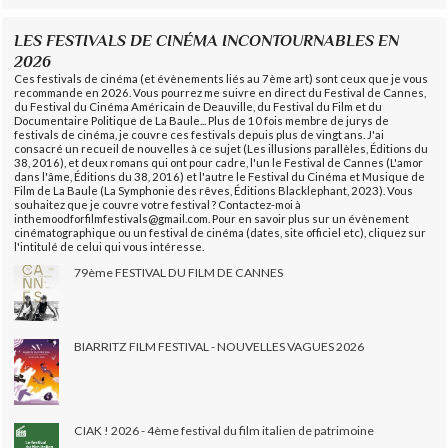
LES FESTIVALS DE CINÉMA INCONTOURNABLES EN
2026
Ces festivals de cinéma (et évènements liés au 7ème art) sont ceux que je vous
recommande en 2026. Vous pourrez me suivre en direct du Festival de Cannes,
du Festival du Cinéma Américain de Deauville, du Festival du Film et du
Documentaire Politique de La Baule... Plus de 10 fois membre de jurys de
festivals de cinéma, je couvre ces festivals depuis plus de vingt ans. J'ai
consacré un recueil de nouvelles à ce sujet (Les illusions parallèles, Éditions du
38, 2016), et deux romans qui ont pour cadre, l'un le Festival de Cannes (L'amor
dans l'âme, Éditions du 38, 2016) et l'autre le Festival du Cinéma et Musique de
Film de La Baule (La Symphonie des rêves, Éditions Blacklephant, 2023). Vous
souhaitez que je couvre votre festival ? Contactez-moi à
inthemoodforfilmfestivals@gmail.com. Pour en savoir plus sur un évènement
cinématographique ou un festival de cinéma (dates, site officiel etc), cliquez sur
l'intitulé de celui qui vous intéresse.
79ème FESTIVAL DU FILM DE CANNES
BIARRITZ FILM FESTIVAL - NOUVELLES VAGUES 2026
CIAK ! 2026 - 4ème festival du film italien de patrimoine