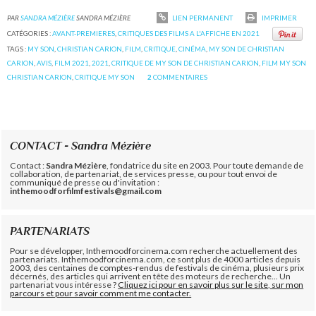
PAR
SANDRA MÉZIÈRE
SANDRA MÉZIÈRE
LIEN PERMANENT
IMPRIMER
CATÉGORIES :
AVANT-PREMIERES
,
CRITIQUES DES FILMS A L'AFFICHE EN 2021
TAGS :
MY SON
,
CHRISTIAN CARION
,
FILM
,
CRITIQUE
,
CINÉMA
,
MY SON DE CHRISTIAN
CARION
,
AVIS
,
FILM 2021
,
2021
,
CRITIQUE DE MY SON DE CHRISTIAN CARION
,
FILM MY SON
CHRISTIAN CARION
,
CRITIQUE MY SON
2
COMMENTAIRES
CONTACT - Sandra Mézière
Contact :
Sandra Mézière
, fondatrice du site en 2003. Pour toute demande de
collaboration, de partenariat, de services presse, ou pour tout envoi de
communiqué de presse ou d'invitation :
inthemoodforfilmfestivals@gmail.com
PARTENARIATS
Pour se développer, Inthemoodforcinema.com recherche actuellement des
partenariats. Inthemoodforcinema.com, ce sont plus de 4000 articles depuis
2003, des centaines de comptes-rendus de festivals de cinéma, plusieurs prix
décernés, des articles qui arrivent en tête des moteurs de recherche... Un
partenariat vous intéresse ?
Cliquez ici pour en savoir plus sur le site, sur mon
parcours et pour savoir comment me contacter.