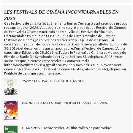
LES FESTIVALS DE CINÉMA INCONTOURNABLES EN
2026
Ces festivals de cinéma (et évènements liés au 7ème art) sont ceux que je vous
recommande en 2026. Vous pourrez me suivre en direct du Festival de Cannes,
du Festival du Cinéma Américain de Deauville, du Festival du Film et du
Documentaire Politique de La Baule... Plus de 10 fois membre de jurys de
festivals de cinéma, je couvre ces festivals depuis plus de vingt ans. J'ai
consacré un recueil de nouvelles à ce sujet (Les illusions parallèles, Éditions du
38, 2016), et deux romans qui ont pour cadre, l'un le Festival de Cannes (L'amor
dans l'âme, Éditions du 38, 2016) et l'autre le Festival du Cinéma et Musique de
Film de La Baule (La Symphonie des rêves, Éditions Blacklephant, 2023). Vous
souhaitez que je couvre votre festival ? Contactez-moi à
inthemoodforfilmfestivals@gmail.com. Pour en savoir plus sur un évènement
cinématographique ou un festival de cinéma (dates, site officiel etc), cliquez sur
l'intitulé de celui qui vous intéresse.
79ème FESTIVAL DU FILM DE CANNES
BIARRITZ FILM FESTIVAL - NOUVELLES VAGUES 2026
CIAK ! 2026 - 4ème festival du film italien de patrimoine