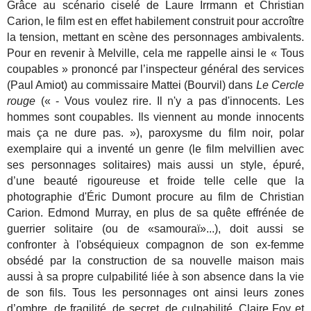
Grâce au scénario ciselé de Laure Irrmann et Christian
Carion, le film est en effet habilement construit pour accroître
la tension, mettant en scène des personnages ambivalents.
Pour en revenir à Melville, cela me rappelle ainsi le « Tous
coupables » prononcé par l’inspecteur général des services
(Paul Amiot) au commissaire Mattei (Bourvil) dans
Le Cercle
rouge
(« - Vous voulez rire. Il n'y a pas d'innocents. Les
hommes sont coupables. Ils viennent au monde innocents
mais ça ne dure pas. »), paroxysme du film noir, polar
exemplaire qui a inventé un genre (le film melvillien avec
ses personnages solitaires) mais aussi un style, épuré,
d’une beauté rigoureuse et froide telle celle que la
photographie d'Éric Dumont procure au film de Christian
Carion. Edmond Murray, en plus de sa quête effrénée de
guerrier solitaire (ou de «samouraï»...), doit aussi se
confronter à l'obséquieux compagnon de son ex-femme
obsédé par la construction de sa nouvelle maison mais
aussi à sa propre culpabilité liée à son absence dans la vie
de son fils. Tous les personnages ont ainsi leurs zones
d’ombre, de fragilité, de secret, de culpabilité. Claire Foy et