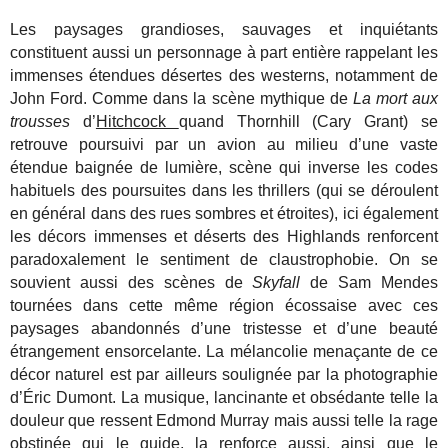
Les paysages grandioses, sauvages et inquiétants
constituent aussi un personnage à part entière rappelant les
immenses étendues désertes des westerns, notamment de
John Ford.
Comme dans la scène mythique de
La mort aux
trousses
d’
Hitchcock
quand Thornhill (Cary Grant) se
retrouve poursuivi par un avion au milieu d’une vaste
étendue baignée de lumière, scène qui inverse les codes
habituels des poursuites dans les thrillers (qui se déroulent
en général dans des rues sombres et étroites), ici également
les décors immenses et déserts des Highlands renforcent
paradoxalement le sentiment de claustrophobie. On se
souvient aussi des scènes de
Skyfall
de Sam Mendes
tournées dans cette même région écossaise avec ces
paysages abandonnés d’une tristesse et d’une beauté
étrangement ensorcelante. La mélancolie menaçante de ce
décor naturel est par ailleurs soulignée par la photographie
d’Éric Dumont. La musique, lancinante et obsédante telle la
douleur que ressent Edmond Murray mais aussi telle la rage
obstinée qui le guide, la renforce aussi, ainsi que le