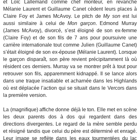
et Loïc Lallemand comme chef monteur, en revanche
Mélanie Laurent et Guillaume Canet cèdent leurs places à
Claire Foy et James McAvoy. Le pitch de
My son
est lui
aussi similaire à celui de
Mon garçon
. Edmond Murray
(James McAvoy), divorcé, s’est éloigné de son ex-femme
(Claire Foy) et de son fils de 7 ans pour poursuivre une
carrière internationale tout comme Julien (Guillaume Canet)
s’était éloigné de son ex-épouse (Mélanie Laurent). Lorsque
le garçon disparaît, son père revient précipitamment là où
résident ces derniers. Murray va se montrer prêt à tout pour
retrouver son fils, apparemment kidnappé. Il se lance alors
dans une traque insatiable et acharnée dans les Highlands
où est déplacée l’action qui se situait dans le Vercors dans
la première version.
La (magnifique) affiche donne déjà le ton. Elle met en scène
les deux parents dos à dos qui regardent dans des
directions divergentes. Le regard de la mère semble perdu
et résigné tandis que celui du père est déterminé et enragé.
Leur image se reflète dans les eaux tourmentées du lac