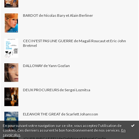
BARDOT de Nicolas Bary et Alain Berliner
CECI N'EST PAS UNE GUERRE de Magali Roucaut et Eric-John
Bretmel
DALLOWAY de Yann Gozlan
DEUX PROCUREURS de Sergei Loznitsa
ELEANOR THE GREAT de Scarlett Johansson
En poursuivant votre navigation sur ce site, vous acceptez l'utilisation de
cookies. Ces derniers assurent le bon fonctionnement de nos services.
En
savoir plus
.
JOUER AVEC LE FEU de Delphine et Muriel Coulin