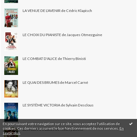
LA VENUE DE L'AVENIR de Cédric Klapisch
LE CHOIX DU PIANISTE de Jacques Otmezguine
LE COMBAT D'ALICE de Thierry Binisti
LE QUAI DES BRUMES de Marcel Carné
LE SYSTÈME VICTORIA de Sylvain Desclous
En poursuivant votre navigation sur ce site, vous acceptez l'utilisation de
cookies. Ces derniers assurent le bon fonctionnement de nos services.
En
LES AILES COLLÉES de Thierry Binisti
savoir plus
.