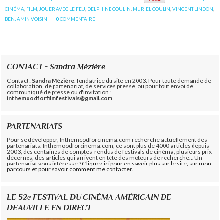
CINÉMA
,
FILM
,
JOUER AVEC LE FEU
,
DELPHINE COULIN
,
MURIEL COULIN
,
VINCENT LINDON
,
BENJAMIN VOISIN
0
COMMENTAIRE
CONTACT - Sandra Mézière
Contact :
Sandra Mézière
, fondatrice du site en 2003. Pour toute demande de
collaboration, de partenariat, de services presse, ou pour tout envoi de
communiqué de presse ou d'invitation :
inthemoodforfilmfestivals@gmail.com
PARTENARIATS
Pour se développer, Inthemoodforcinema.com recherche actuellement des
partenariats. Inthemoodforcinema.com, ce sont plus de 4000 articles depuis
2003, des centaines de comptes-rendus de festivals de cinéma, plusieurs prix
décernés, des articles qui arrivent en tête des moteurs de recherche... Un
partenariat vous intéresse ?
Cliquez ici pour en savoir plus sur le site, sur mon
parcours et pour savoir comment me contacter.
LE 52e FESTIVAL DU CINÉMA AMÉRICAIN DE
DEAUVILLE EN DIRECT