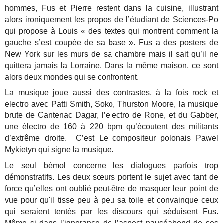
hommes, Fus et Pierre restent dans la cuisine, illustrant
alors ironiquement les propos de l’étudiant de Sciences-Po
qui propose à Louis « des textes qui montrent comment la
gauche s’est coupée de sa base ». Fus a des posters de
New York sur les murs de sa chambre mais il sait qu’il ne
quittera jamais la Lorraine. Dans la même maison, ce sont
alors deux mondes qui se confrontent.
La musique joue aussi des contrastes, à la fois rock et
electro avec Patti Smith, Soko, Thurston Moore, la musique
brute de Cantenac Dagar, l’electro de Rone, et du Gabber,
une électro de 160 à 220 bpm qu’écoutent des militants
d’extrême droite. C’est Le compositeur polonais Pawel
Mykietyn qui signe la musique.
Le seul bémol concerne les dialogues parfois trop
démonstratifs. Les deux sœurs portent le sujet avec tant de
force qu’elles ont oublié peut-être de masquer leur point de
vue pour qu'il tisse peu à peu sa toile et convainque ceux
qui seraient tentés par les discours qui séduisent Fus.
Même si dans l’ignorance de l’aspect nauséabond de ses