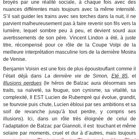
broyés par une réalité sociale, à chaque fois avec des
nuances différentes mais toujours avec la même intensité.
S’il sait guider les trains avec ses torches dans la nuit, il ne
parvient malheureusement pas à faire revenir son fils vers la
lumière, lequel sombre peu à peu, et devient sourd aux
avertissements de son père. Vincent Lindon a été, à juste
titre, récompensé pour ce rôle de la Coupe Volpi de la
meilleure interprétation masculine lors de la dernière Mostra
de Venise.
Benjamin Voisin est une fois de plus époustouflant comme il
l’était déjà dans
La dernière vie de Simon,
Eté 85
, et
Illusions perdues
(le héros de Balzac aura désormais ses
traits, sa naïveté, sa fougue, son cynisme, sa vitalité, sa
complexité, Il EST Lucien de Rubempré qui évolue, grandit,
se fourvoie puis chute, Lucien ébloui par ses ambitions et sa
soif de revanche jusqu’à tout perdre, y compris ses
illusions). Ici, dans un rôle très éloignée de celui de
l'adaptation de Balzac par Giannoli, il est touchant et même
solaire par moments, cruel et dur à d’autres, mais toujours