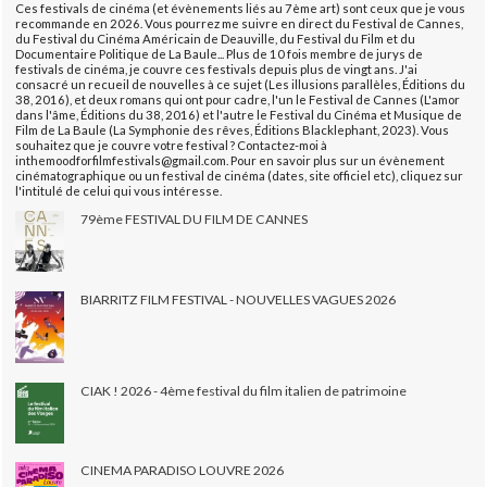
Ces festivals de cinéma (et évènements liés au 7ème art) sont ceux que je vous
recommande en 2026. Vous pourrez me suivre en direct du Festival de Cannes,
du Festival du Cinéma Américain de Deauville, du Festival du Film et du
Documentaire Politique de La Baule... Plus de 10 fois membre de jurys de
festivals de cinéma, je couvre ces festivals depuis plus de vingt ans. J'ai
consacré un recueil de nouvelles à ce sujet (Les illusions parallèles, Éditions du
38, 2016), et deux romans qui ont pour cadre, l'un le Festival de Cannes (L'amor
dans l'âme, Éditions du 38, 2016) et l'autre le Festival du Cinéma et Musique de
Film de La Baule (La Symphonie des rêves, Éditions Blacklephant, 2023). Vous
souhaitez que je couvre votre festival ? Contactez-moi à
inthemoodforfilmfestivals@gmail.com. Pour en savoir plus sur un évènement
cinématographique ou un festival de cinéma (dates, site officiel etc), cliquez sur
l'intitulé de celui qui vous intéresse.
79ème FESTIVAL DU FILM DE CANNES
BIARRITZ FILM FESTIVAL - NOUVELLES VAGUES 2026
CIAK ! 2026 - 4ème festival du film italien de patrimoine
CINEMA PARADISO LOUVRE 2026