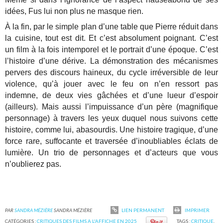
idées, Fus lui non plus ne masque rien.
À la fin, par le simple plan d’une table que Pierre réduit dans
la cuisine, tout est dit. Et c’est absolument poignant. C’est
un film à la fois intemporel et le portrait d’une époque. C’est
l’histoire d’une dérive. La démonstration des mécanismes
pervers des discours haineux, du cycle irréversible de leur
violence, qu’à jouer avec le feu on n’en ressort pas
indemne, de deux vies gâchées et d’une lueur d’espoir
(ailleurs). Mais aussi l’impuissance d’un père (magnifique
personnage) à travers les yeux duquel nous suivons cette
histoire, comme lui, abasourdis. Une histoire tragique, d’une
force rare, suffocante et traversée d’inoubliables éclats de
lumière. Un trio de personnages et d’acteurs que vous
n’oublierez pas.
PAR
SANDRA MÉZIÈRE
SANDRA MÉZIÈRE
LIEN PERMANENT
IMPRIMER
CATÉGORIES :
CRITIQUES DES FILMS A L'AFFICHE EN 2025
TAGS :
CRITIQUE
,