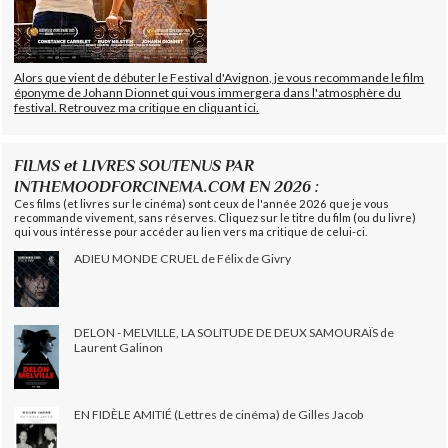
Alors que vient de débuter le Festival d'Avignon, je vous recommande le film
éponyme de Johann Dionnet qui vous immergera dans l'atmosphère du
festival. Retrouvez ma critique en cliquant ici.
FILMS et LIVRES SOUTENUS PAR
INTHEMOODFORCINEMA.COM EN 2026 :
Ces films (et livres sur le cinéma) sont ceux de l'année 2026 que je vous
recommande vivement, sans réserves. Cliquez sur le titre du film (ou du livre)
qui vous intéresse pour accéder au lien vers ma critique de celui-ci.
ADIEU MONDE CRUEL de Félix de Givry
DELON - MELVILLE, LA SOLITUDE DE DEUX SAMOURAÏS de
Laurent Galinon
EN FIDÈLE AMITIÉ (Lettres de cinéma) de Gilles Jacob