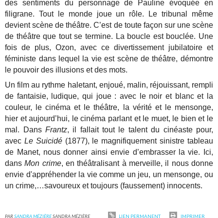
des sentiments du personnage de Pauline évoquée en
filigrane. Tout le monde joue un rôle. Le tribunal même
devient scène de théâtre.
C’est de toute façon sur une scène
de théâtre que tout se termine. La boucle est bouclée. Une
fois de plus, Ozon, avec ce divertissement jubilatoire et
féministe dans lequel la vie est scène de théâtre, démontre
le pouvoir des illusions et des mots.
Un film au rythme haletant, enjoué, malin, réjouissant, rempli
de fantaisie, ludique, qui joue : avec le noir et blanc et la
couleur, le cinéma et le théâtre, la vérité et le mensonge,
hier et aujourd’hui, le cinéma parlant et le muet, le bien et le
mal. Dans
Frantz
, il fallait tout le talent du cinéaste pour,
avec
Le Suicidé
(1877), le magnifiquement sinistre tableau
de Manet, nous donner ainsi envie d’embrasser la vie. Ici,
dans
Mon crime
, en théâtralisant à merveille, il nous donne
envie d'appréhender la vie comme un jeu, un mensonge, ou
un crime,…savoureux et toujours (faussement) innocents.
PAR
SANDRA MÉZIÈRE
SANDRA MÉZIÈRE
LIEN PERMANENT
IMPRIMER