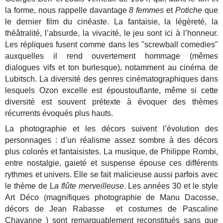
la forme, nous rappelle davantage
8 femmes
et
Potiche
que
le dernier film du cinéaste. La fantaisie, la légèreté, la
théâtralité, l’absurde, la vivacité, le jeu sont ici à l’honneur.
Les répliques fusent comme dans les "screwball comedies"
auxquelles il rend ouvertement hommage (mêmes
dialogues vifs et ton burlesque), notamment au cinéma de
Lubitsch. La diversité des genres cinématographiques dans
lesquels Ozon excelle est époustouflante, même si cette
diversité est souvent prétexte à évoquer des thèmes
récurrents évoqués plus hauts.
La photographie et les décors suivent l’évolution des
personnages : d’un réalisme assez sombre à des décors
plus colorés et fantaisistes. La musique, de Philippe Rombi,
entre nostalgie, gaieté et suspense épouse ces différents
rythmes et univers. Elle se fait malicieuse aussi parfois avec
le thème de L
a flûte merveilleuse
. Les années 30 et le style
Art Déco (magnifiques photographie de Manu Dacosse,
décors de Jean Rabasse et costumes de Pascaline
Chavanne ) sont remarquablement reconstitués sans que