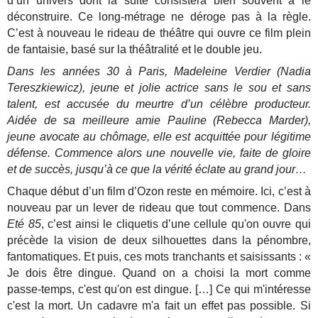
d’un univers dont la suite consistera bien souvent à le
déconstruire. Ce long-métrage ne déroge pas à la règle.
C’est à nouveau le rideau de théâtre qui ouvre ce film plein
de fantaisie, basé sur la théâtralité et le double jeu.
Dans les années 30 à Paris, Madeleine Verdier (Nadia
Tereszkiewicz), jeune et jolie actrice sans le sou et sans
talent, est accusée du meurtre d’un célèbre producteur.
Aidée de sa meilleure amie Pauline (Rebecca Marder),
jeune avocate au chômage, elle est acquittée pour légitime
défense. Commence alors une nouvelle vie, faite de gloire
et de succès, jusqu’à ce que la vérité éclate au grand jour…
Chaque début d’un film d’Ozon reste en mémoire. Ici, c’est à
nouveau par un lever de rideau que tout commence. Dans
Eté 85
, c’est ainsi le cliquetis d’une cellule qu'on ouvre qui
précède la vision de deux silhouettes dans la pénombre,
fantomatiques. Et puis, ces mots tranchants et saisissants : «
Je dois être dingue. Quand on a choisi la mort comme
passe-temps, c'est qu'on est dingue. […] Ce qui m'intéresse
c'est la mort. Un cadavre m'a fait un effet pas possible. Si