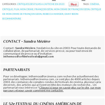
CATÉGORIES :
CRITIQUES DES FILMS A L'AFFICHE EN 2023
TAGS :
CINÉMA
,
CRITIQUE
,
FILM
,
MON CRIME
,
FRANÇOIS OZON
,
MON CRIME DE FRANÇOIS OZON
,
CRITIQUE
DE MON CRIME DE FRANÇOIS OZON
,
REBECCA MARDER
,
DANY BOON
0
COMMENTAIRE
CONTACT - Sandra Mézière
Contact :
Sandra Mézière
, fondatrice du site en 2003. Pour toute demande de
collaboration, de partenariat, de services presse, ou pour tout envoi de
communiqué de presse ou d'invitation :
inthemoodforfilmfestivals@gmail.com
PARTENARIATS
Pour se développer, Inthemoodforcinema.com recherche actuellement des
partenariats. Inthemoodforcinema.com, ce sont plus de 4000 articles depuis
2003, des centaines de comptes-rendus de festivals de cinéma, plusieurs prix
décernés, des articles qui arrivent en tête des moteurs de recherche... Un
partenariat vous intéresse ?
Cliquez ici pour en savoir plus sur le site, sur mon
parcours et pour savoir comment me contacter.
LE 52e FESTIVAL DU CINÉMA AMÉRICAIN DE