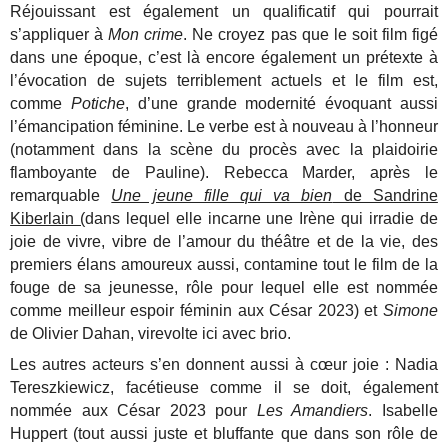
Réjouissant est également un qualificatif qui pourrait
s’appliquer à
Mon crime
. Ne croyez pas que le soit film figé
dans une époque, c’est là encore également un prétexte à
l’évocation de sujets terriblement actuels et le film est,
comme
Potiche
, d’une grande modernité évoquant aussi
l’émancipation féminine. Le verbe est à nouveau à l’honneur
(notamment dans la scène du procès avec la plaidoirie
flamboyante de Pauline). Rebecca Marder, après le
remarquable
Une jeune fille qui va bien
de Sandrine
Kiberlain (
dans lequel elle incarne une Irène qui irradie de
joie de vivre, vibre de l’amour du théâtre et de la vie, des
premiers élans amoureux aussi, contamine tout le film de la
fouge de sa jeunesse, rôle pour lequel elle est nommée
comme meilleur espoir féminin aux César 2023) et
Simone
de Olivier Dahan, virevolte ici avec brio.
Les autres acteurs s’en donnent aussi à cœur joie : Nadia
Tereszkiewicz, facétieuse comme il se doit, également
nommée aux César 2023 pour
Les Amandiers
. Isabelle
Huppert (tout aussi juste et bluffante que dans son rôle de