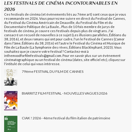
LES FESTIVALS DE CINÉMA INCONTOURNABLES EN
2026
Ces festivals de cinéma (et évènements liés au 7ème art) sont ceux que je vous
recommande en 2026. Vous pourrez me suivre en direct du Festival de Cannes,
du Festival du Cinéma Américain de Deauville, du Festival du Film et du
Documentaire Politique de La Baule... Plus de 10 fois membre de jurys de
festivals de cinéma, je couvre ces festivals depuis plus de vingt ans. J'ai
consacré un recueil de nouvelles à ce sujet (Les illusions parallèles, Éditions du
38, 2016), et deux romans qui ont pour cadre, l'un le Festival de Cannes (L'amor
dans l'âme, Éditions du 38, 2016) et l'autre le Festival du Cinéma et Musique de
Film de La Baule (La Symphonie des rêves, Éditions Blacklephant, 2023). Vous
souhaitez que je couvre votre festival ? Contactez-moi à
inthemoodforfilmfestivals@gmail.com. Pour en savoir plus sur un évènement
cinématographique ou un festival de cinéma (dates, site officiel etc), cliquez sur
l'intitulé de celui qui vous intéresse.
79ème FESTIVAL DU FILM DE CANNES
BIARRITZ FILM FESTIVAL - NOUVELLES VAGUES 2026
CIAK ! 2026 - 4ème festival du film italien de patrimoine