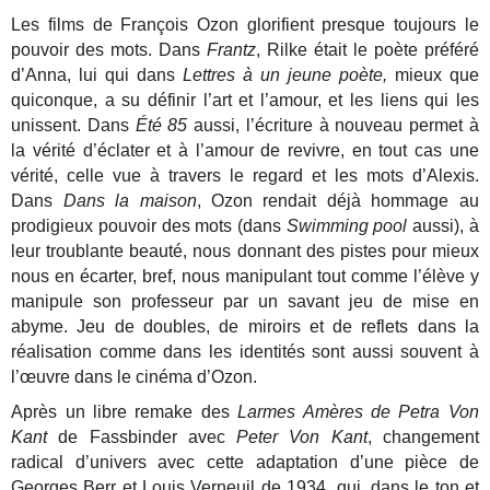
Les films de François Ozon glorifient presque toujours le
pouvoir des mots. Dans
Frantz
, Rilke était le poète préféré
d’Anna, lui qui dans
Lettres à un jeune poète,
mieux que
quiconque, a su définir l’art et l’amour, et les liens qui les
unissent. Dans
Été 85
aussi, l’écriture à nouveau permet à
la vérité d’éclater et à l’amour de revivre, en tout cas une
vérité, celle vue à travers le regard et les mots d’Alexis.
Dans
Dans la maison
, Ozon rendait déjà hommage au
prodigieux pouvoir des mots (dans
Swimming pool
aussi), à
leur troublante beauté, nous donnant des pistes pour mieux
nous en écarter, bref, nous manipulant tout comme l’élève y
manipule son professeur par un savant jeu de mise en
abyme. Jeu de doubles, de miroirs et de reflets dans la
réalisation comme dans les identités sont aussi souvent à
l’œuvre dans le cinéma d’Ozon.
Après un libre remake des
Larmes Amères de Petra Von
Kant
de Fassbinder avec
Peter Von Kant
, changement
radical d’univers avec cette adaptation d’une pièce de
Georges Berr et Louis Verneuil de 1934, qui, dans le ton et