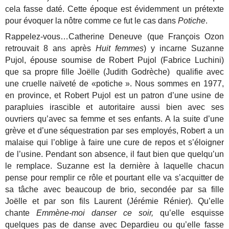
cela fasse daté. Cette époque est évidemment un prétexte
pour évoquer la nôtre comme ce fut le cas dans
Potiche
.
Rappelez-vous…Catherine Deneuve (que François Ozon
retrouvait 8 ans après
Huit femmes
) y incarne Suzanne
Pujol, épouse soumise de Robert Pujol (Fabrice Luchini)
que sa propre fille Joëlle (Judith Godrèche) qualifie avec
une cruelle naïveté de «potiche ». Nous sommes en 1977,
en province, et Robert Pujol est un patron d’une usine de
parapluies irascible et autoritaire aussi bien avec ses
ouvriers qu’avec sa femme et ses enfants. A la suite d’une
grève et d’une séquestration par ses employés, Robert a un
malaise qui l’oblige à faire une cure de repos et s’éloigner
de l’usine. Pendant son absence, il faut bien que quelqu’un
le remplace. Suzanne est la dernière à laquelle chacun
pense pour remplir ce rôle et pourtant elle va s’acquitter de
sa tâche avec beaucoup de brio, secondée par sa fille
Joëlle et par son fils Laurent (Jérémie Rénier). Qu’elle
chante
Emmène-moi danser ce soir,
qu’elle esquisse
quelques pas de danse avec Depardieu ou qu’elle fasse