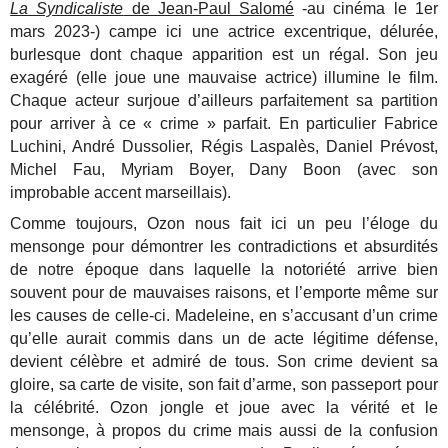
La Syndicaliste
de Jean-Paul Salomé
-au cinéma le 1er
mars 2023-) campe ici une actrice excentrique, délurée,
burlesque dont chaque apparition est un régal. Son jeu
exagéré (elle joue une mauvaise actrice) illumine le film.
Chaque acteur surjoue d’ailleurs parfaitement sa partition
pour arriver à ce « crime » parfait. En particulier Fabrice
Luchini, André Dussolier, Régis Laspalès, Daniel Prévost,
Michel Fau, Myriam Boyer, Dany Boon (avec son
improbable accent marseillais).
Comme toujours, Ozon nous fait ici un peu l’éloge du
mensonge pour démontrer les contradictions et absurdités
de notre époque dans laquelle la notoriété arrive bien
souvent pour de mauvaises raisons, et l’emporte même sur
les causes de celle-ci. Madeleine, en s’accusant d’un crime
qu’elle aurait commis dans un de acte légitime défense,
devient célèbre et admiré de tous. Son crime devient sa
gloire, sa carte de visite, son fait d’arme, son passeport pour
la célébrité. Ozon jongle et joue avec la vérité et le
mensonge, à propos du crime mais aussi de la confusion