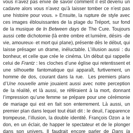
vous n'avez pas envie de savoir comment il est devenu un
cadavre alors vous n'avez qu'à laisser tomber ce n'est pas
une histoire pour vous. » Ensuite, la rupture de style avec
ces images éblouissantes de la plage du Tréport, sur fond
de la musique de
In Between days
de The Cure. Toujours
aussi cette dichotomie (là entre ombre et lumière, désirs -de
vie, amoureux- et mort qui plane), présente dès le début, qui
laisse présager un drame, inéluctable. L’illusion aussi : du
bonheur, et celle que crée le cinéma. Un début qui rappelle
celui de
Frantz
: les cloches d’une église qui retentissent et
une silhouette fantomatique qui apparaît, furtivement, un
homme de dos, courant dans la rue. Les premiers plans
d’
Une nouvelle amie
jouaient aussi avec notre perception
de la réalité, et là aussi, se référaient à la mort, donnant
l’impression qu’une femme se prépare pour une cérémonie
de mariage qui est en fait son enterrement. Là aussi, un
premier plan dans lequel tout était dit : le deuil, l’apparence
trompeuse, l’illusion, la double identité. François Ozon a le
don, en un éclair, de happer le spectateur et de le plonger
dans son univers. Il faudrait encore parler de
Dans la