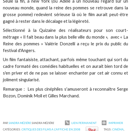
Seule la fin, à new York (où Adèle a un nouveau regard sur un
nouveau monde, quand la reine des pommes se retrouve dans la
grosse pomme) redevient sérieuse là où le film aurait peut-être
gagné à rester dans le décalage et la légèreté.
Sélectionné à la Quizaine des réalisateurs pour son court-
métrage « Il fait beau dans la plus belle ville du monde », avec « La
Reine des pommes » Valérie Donzelli a reçu le prix du public du
festival d'Angers.
Un film fantaisiste, attachant, parfois même touchant qui sort du
cadre formaté des comédies habituelles et on aurait bien tord de
s'en priver et de ne pas se laisser enchanter par cet air connu et
joliment singularisé.
Remarque : Les plus cinéphiles s'amuseront à reconnaître Serge
Bozon, Dominik Moll et Gilles Marchand.
PAR
SANDRA MÉZIÈRE
SANDRA MÉZIÈRE
LIEN PERMANENT
IMPRIMER
CATÉGORIES :
CRITIQUES DES FILMS A L'AFFICHE EN 2008
TAGS :
CINÉMA
,