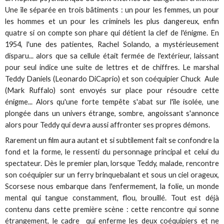
Une île séparée en trois bâtiments : un pour les femmes, un pour
les hommes et un pour les criminels les plus dangereux, enfin
quatre si on compte son phare qui détient la clef de l'énigme. En
1954, l'une des patientes, Rachel Solando, a mystérieusement
disparu... alors que sa cellule était fermée de l'extérieur, laissant
pour seul indice une suite de lettres et de chiffres. Le marshal
Teddy Daniels (Leonardo DiCaprio) et son coéquipier Chuck Aule
(Mark Ruffalo) sont envoyés sur place pour résoudre cette
énigme... Alors qu'une forte tempête s'abat sur l'île isolée, une
plongée dans un univers étrange, sombre, angoissant s'annonce
alors pour Teddy qui devra aussi affronter ses propres démons.
Rarement un film aura autant et si subtilement fait se confondre la
fond et la forme, le ressenti du personnage principal et celui du
spectateur. Dès le premier plan, lorsque Teddy, malade, rencontre
son coéquipier sur un ferry brinquebalant et sous un ciel orageux,
Scorsese nous embarque dans l'enfermement, la folie, un monde
mental qui tangue constamment, flou, brouillé. Tout est déjà
contenu dans cette première scène : cette rencontre qui sonne
étrangement, le cadre qui enferme les deux coéquipiers et ne