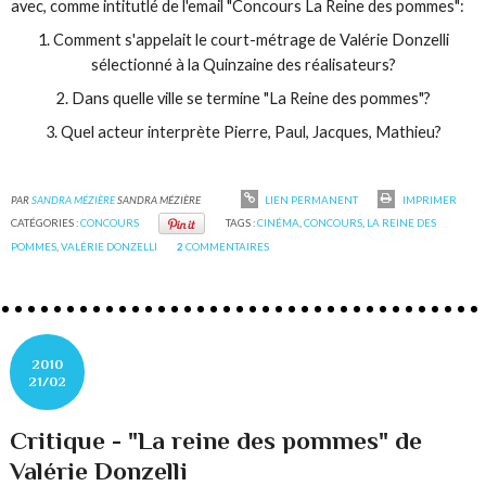
avec, comme intitutlé de l'email "Concours La Reine des pommes":
1. Comment s'appelait le court-métrage de Valérie Donzelli
sélectionné à la Quinzaine des réalisateurs?
2. Dans quelle ville se termine "La Reine des pommes"?
3. Quel acteur interprète Pierre, Paul, Jacques, Mathieu?
PAR
SANDRA MÉZIÈRE
SANDRA MÉZIÈRE
LIEN PERMANENT
IMPRIMER
CATÉGORIES :
CONCOURS
TAGS :
CINÉMA
,
CONCOURS
,
LA REINE DES
POMMES
,
VALÉRIE DONZELLI
2
COMMENTAIRES
2010
21/02
Critique - "La reine des pommes" de
Valérie Donzelli