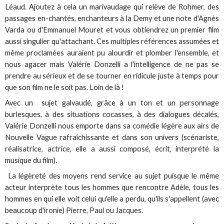
Léaud. Ajoutez à cela un marivaudage qui relève de Rohmer, des
passages en-chantés, enchanteurs à la Demy et une note d'Agnès
Varda ou d'Emmanuel Mouret et vous obtiendrez un premier film
aussi singulier qu'attachant. Ces multiples références assumées et
même proclamées auraient pu alourdir et plomber l'ensemble, et
nous agacer mais Valérie Donzelli a l'intelligence de ne pas se
prendre au sérieux et de se tourner en ridicule juste à temps pour
que son film ne le soit pas. Loin de là !
Avec un sujet galvaudé, grâce à un ton et un personnage
burlesques, à des situations cocasses, à des dialogues décalés,
Valérie Donzelli nous emporte dans sa comédie légère aux airs de
Nouvelle Vague rafraîchissante et dans son univers (scénariste,
réalisatrice, actrice, elle a aussi composé, écrit, interprété la
musique du film).
La légèreté des moyens rend service au sujet puisque le même
acteur interprète tous les hommes que rencontre Adèle, tous les
hommes en qui elle voit celui qu'elle a perdu, qu'ils s'appellent (avec
beaucoup d'ironie) Pierre, Paul ou Jacques.