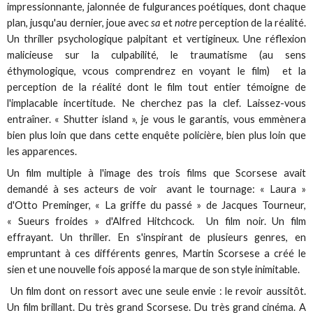
impressionnante, jalonnée de fulgurances poétiques, dont chaque
plan, jusqu'au dernier, joue avec
sa
et
notre
perception de la réalité.
Un thriller psychologique palpitant et vertigineux. Une réflexion
malicieuse sur la culpabilité, le traumatisme (au sens
éthymologique, vcous comprendrez en voyant le film) et la
perception de la réalité dont le film tout entier témoigne de
l'implacable incertitude. Ne cherchez pas la clef. Laissez-vous
entraîner. « Shutter island », je vous le garantis, vous emmènera
bien plus loin que dans cette enquête policière, bien plus loin que
les apparences.
Un film multiple à l'image des trois films que Scorsese avait
demandé à ses acteurs de voir avant le tournage: « Laura »
d'Otto Preminger, « La griffe du passé » de Jacques Tourneur,
« Sueurs froides » d'Alfred Hitchcock. Un film noir. Un film
effrayant. Un thriller. En s'inspirant de plusieurs genres, en
empruntant à ces différents genres, Martin Scorsese a créé le
sien et une nouvelle fois apposé la marque de son style inimitable.
Un film dont on ressort avec une seule envie : le revoir aussitôt.
Un film brillant. Du très grand Scorsese. Du très grand cinéma. A