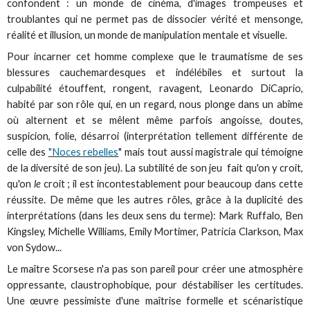
confondent : un monde de cinéma, d'images trompeuses et
troublantes qui ne permet pas de dissocier vérité et mensonge,
réalité et illusion, un monde de manipulation mentale et visuelle.
Pour incarner cet homme complexe que le traumatisme de ses
blessures cauchemardesques et indélébiles et surtout la
culpabilité étouffent, rongent, ravagent, Leonardo DiCaprio,
habité par son rôle qui, en un regard, nous plonge dans un abîme
où alternent et se mêlent même parfois angoisse, doutes,
suspicion, folie, désarroi (interprétation tellement différente de
celle des
"Noces rebelles
" mais tout aussi magistrale qui témoigne
de la diversité de son jeu). La subtilité de son jeu fait qu'on y croit,
qu'on
le
croit ; il est incontestablement pour beaucoup dans cette
réussite. De même que les autres rôles, grâce à la duplicité des
interprétations (dans les deux sens du terme): Mark Ruffalo, Ben
Kingsley, Michelle Williams, Emily Mortimer, Patricia Clarkson, Max
von Sydow...
Le maître Scorsese n'a pas son pareil pour créer une atmosphère
oppressante, claustrophobique, pour déstabiliser les certitudes.
Une œuvre pessimiste d'une maîtrise formelle et scénaristique