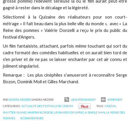
grosse pomme) redevient sérieuse là où le film aurait peut-être
gagné à rester dans le décalage et la légèreté.
Sélectionné à la Quizaine des réalisateurs pour son court-
métrage « Il fait beau dans la plus belle ville du monde », avec « La
Reine des pommes » Valérie Donzelli a reçu le prix du public du
festival d'Angers.
Un film fantaisiste, attachant, parfois même touchant qui sort du
cadre formaté des comédies habituelles et on aurait bien tord de
s'en priver et de ne pas se laisser enchanter par cet air connu et
joliment singularisé.
Remarque : Les plus cinéphiles s'amuseront à reconnaître Serge
Bozon, Dominik Moll et Gilles Marchand.
PAR
SANDRA MÉZIÈRE
SANDRA MÉZIÈRE
LIEN PERMANENT
IMPRIMER
CATÉGORIES :
ACTUALITÉ DES FESTIVALS DE CINÉMA
TAGS :
CINÉMA
,
SHUTTER ISLAND
,
MARTIN SCORSESE
,
LEONARDO DICAPRIO
,
A SINGLE MAN
,
LA REINE DES
POMMES
0
COMMENTAIRE