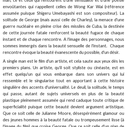
man, ce et ceux qui l'entourent d'une sensualité et d'une poésie
envoûtantes qui rappellent celles de Wong Kar Wai (référence
assumée puisque Shigeru Umebayashi est son compositeur). La
solitude de George (mais aussi celle de Charley), la menace d'une
guerre nucléaire en pleine crise des missiles de Cuba, la destinée
de cette journée fatale renforcent la beauté fugace de chaque
instant et de chaque rencontre. A l'image des personnages, nous
sommes immergés dans la beauté sensuelle de l'instant. Chaque
rencontre évoque la beauté évanescente du possible, d'un désir.
A single man est le film d'un artiste, et cela saute aux yeux dès les
premiers plans. Un artiste, qu'il soit styliste ou cinéaste, est en
effet quelqu'un qui vous embarque dans son univers qui lui
ressemble et le singularise tout en apportant à cette histoire
singulière des accents d'universalité. Le deuil, la solitude, le temps
qui passe, autant de sujets universels en plus de la beauté
plastique pleinement assumée qui rend caduque toute critique de
superficialité puisque cette beauté devient argument artistique.
Que ce soit celle de Julianne Moore, désespérément glamour ou
des jeunes hommes à la beauté fatale ou trompeusement lisse (à
l'image du film) que croise George. Que ce soit celle d'un plan de