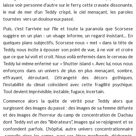
laisse voir personne d'autre sur le ferry, cette cravate dissonante,
le mal de mer d'un Teddy crispé, le ciel menaçant, les paroles
tournées vers un douloureux passé.
Puis, c'est l'arrivée sur l'île et toute la paranoïa que Scorsese
suggère en un plan : un visage informe, un regard insistant... En
quelques plans subjectifs, Scorsese nous « met » dans la tête de
Teddy, nous incite à épouser son point de vue, à ne voir et croire
que ce que lui voit et croit. Nous voilà enfermés dans le cerveau de
Teddy lui-même enfermé sur « Shutter island ». Avec lui, nous nous
enfonçons dans un univers de plus en plus menaçant, sombre,
effrayant, déroutant. L'étrangeté des décors gothiques,
l'instabilité du climat coïncident avec cette fragilité psychique.
Tout devient imprévisible, instable, fugace, incertain.
Commence alors la quête de vérité pour Teddy alors que
surgissent des images du passé : des images de sa femme défunte
et des images de l'horreur du camp de concentration de Dachau
dont Teddy est un des "libérateurs", images qui se rejoignent et se
confondent parfois. L'hôpital, autre univers concentrationnaire
rappelle alors les camps, avec ses êtres moribonds, décharnés,