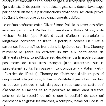
crédible et ambivalent son personnage à la trompeuse apparence,
épris de laïcité, de pacifisme et d’écologie... sans doute davantage
par opportunisme que par convictions profondes, ses choix privés
révélant la démagogie de ses engagements publics.
Le cinéma américain entre Oliver Stone, Pakula, ou avec des rôles
incarnés par Robert Redford comme dans « Votez McKay » de
Michael Ritchie (que Redford avait d’ailleurs coproduit) a
longtemps considéré et traité la politique comme un sujet à
suspense. Tout en s’inscrivant dans la lignée de ces films, Clooney
réinvente le genre en écrivant un film aux confluences de
différents styles. La politique est décidément à la mode puisque
pas moins de trois films français (très différents) sur le
sujet étaient sortis l'an passé (« La Conquête », «
Pater
» et «
L’Exercice de l’Etat
»). Clooney ne s’intéresse d’ailleurs pas ici
uniquement à la politique, le film ne s’intitulant pas « Les marches
du pouvoir politique » mais du pouvoir tout court et cette soif
d’ascension au mépris de tout pourrait se situer dans d’autres
sphères de la société de même que la duplicité de ceux qui
cherchent à en gravir les marches, à tout prix, même celui de leurs