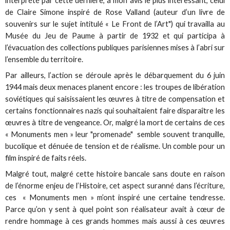
interprété par cette dernière, à mon avis le plus intéressant, celui
de Claire Simone inspiré de Rose Valland (auteur d’un livre de
souvenirs sur le sujet intitulé « Le Front de l’Art") qui travailla au
Musée du Jeu de Paume à partir de 1932 et qui participa à
l’évacuation des collections publiques parisiennes mises à l’abri sur
l’ensemble du territoire.
Par ailleurs, l’action se déroule après le débarquement du 6 juin
1944 mais deux menaces planent encore : les troupes de libération
soviétiques qui saisissaient les œuvres à titre de compensation et
certains fonctionnaires nazis qui souhaitaient faire disparaître les
œuvres à titre de vengeance. Or, malgré la mort de certains de ces
« Monuments men » leur "promenade" semble souvent tranquille,
bucolique et dénuée de tension et de réalisme. Un comble pour un
film inspiré de faits réels.
Malgré tout, malgré cette histoire bancale sans doute en raison
de l’énorme enjeu de l’Histoire, cet aspect suranné dans l’écriture,
ces « Monuments men » m’ont inspiré une certaine tendresse.
Parce qu’on y sent à quel point son réalisateur avait à cœur de
rendre hommage à ces grands hommes mais aussi à ces œuvres