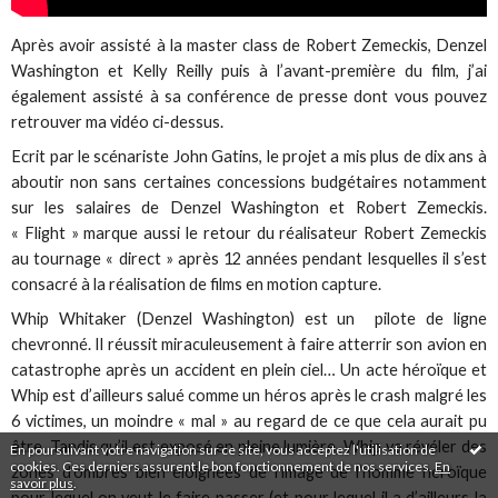
Après avoir assisté à la master class de Robert Zemeckis, Denzel
Washington et Kelly Reilly puis à l’avant-première du film, j’ai
également assisté à sa conférence de presse dont vous pouvez
retrouver ma vidéo ci-dessus.
Ecrit par le scénariste John Gatins, le projet a mis plus de dix ans à
aboutir non sans certaines concessions budgétaires notamment
sur les salaires de Denzel Washington et Robert Zemeckis.
« Flight » marque aussi le retour du réalisateur Robert Zemeckis
au tournage « direct » après 12 années pendant lesquelles il s’est
consacré à la réalisation de films en motion capture.
Whip Whitaker (Denzel Washington) est un pilote de ligne
chevronné. Il réussit miraculeusement à faire atterrir son avion en
catastrophe après un accident en plein ciel… Un acte héroïque et
Whip est d’ailleurs salué comme un héros après le crash malgré les
6 victimes, un moindre « mal » au regard de ce que cela aurait pu
être. Tandis qu’il est exposé en pleine lumière, Whip va révéler des
En poursuivant votre navigation sur ce site, vous acceptez l'utilisation de
cookies. Ces derniers assurent le bon fonctionnement de nos services.
En
zones d’ombres bien éloignées de l’image de l’homme héroïque
savoir plus
.
pour lequel on veut le faire passer (et pour lequel il a d’ailleurs la