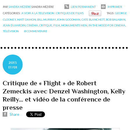
PAR
SANDRA MÉZIÈRE
SANDRA MÉZIÈRE
LIEN PERMANENT
IMPRIMER
CATÉGORIES :
A VOIR A LA TELEVISION : CRITIQUES DE FILMS
TAGS :
GEORGE
CLOONEY
,
MATT DAMON
,
BILL MURRAY
,
JOHN GOODMAN
,
CATE BLANCHETT
,
BOB BALABAN
,
JEAN DUJARDIN
,
CINÉMA
,
CRITIQUE
,
FILM
,
MONUMENTS MEN
,
IN THE MOOD FOR CINEMA
,
TÉLÉVISION
0
COMMENTAIRE
2013
17/01
Critique de « Flight » de Robert
Zemeckis avec Denzel Washington, Kelly
Reilly… et vidéo de la conférence de
presse
Share