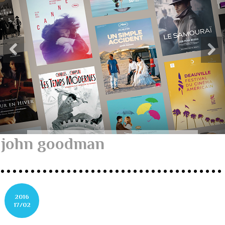
john goodman
2016
17/02