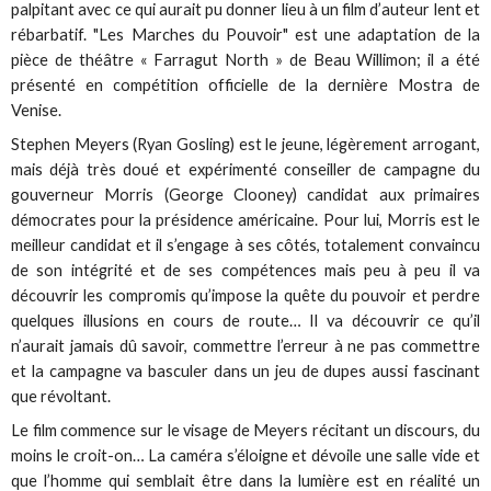
palpitant avec ce qui aurait pu donner lieu à un film d’auteur lent et
rébarbatif. "Les Marches du Pouvoir" est une adaptation de la
pièce de théâtre « Farragut North » de Beau Willimon; il a été
présenté en compétition officielle de la dernière Mostra de
Venise.
Stephen Meyers (Ryan Gosling) est le jeune, légèrement arrogant,
mais déjà très doué et expérimenté conseiller de campagne du
gouverneur Morris (George Clooney) candidat aux primaires
démocrates pour la présidence américaine. Pour lui, Morris est le
meilleur candidat et il s’engage à ses côtés, totalement convaincu
de son intégrité et de ses compétences mais peu à peu il va
découvrir les compromis qu’impose la quête du pouvoir et perdre
quelques illusions en cours de route… Il va découvrir ce qu’il
n’aurait jamais dû savoir, commettre l’erreur à ne pas commettre
et la campagne va basculer dans un jeu de dupes aussi fascinant
que révoltant.
Le film commence sur le visage de Meyers récitant un discours, du
moins le croit-on… La caméra s’éloigne et dévoile une salle vide et
que l’homme qui semblait être dans la lumière est en réalité un