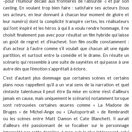
–pour l’humour décalé aux frontières de l’absurde -) et par son
casting. En voulant trop bien faire : satisfaire ses acteurs (tous
ses acteurs, en leur donnant à chacun leur moment de gloire et
leur numéro) dont la complicité transpire certes, les réalisateurs
qui l’ont inspiré et les héros à qui il a voulu rendre hommage, il ne
choisit finalement pas avec pour résultat un film hybride qui laisse
un goût de regret et d’inachevé. Son film oscille constamment :
d’un acteur à l’autre comme s’il voulait que chacun ait une égale
partition, et surtout entre la comédie et le drame. En résulte un
scénario qui ressemble à une suite de saynètes et qui passe à une
autre dès que l’émotion s’apprêtait à éclore.
C’est d’autant plus dommage que certaines scènes et certains
plans nous rappellent qu’il a un vrai sens de la narration et quel
cinéaste talentueux il peut être (la mise en scène n’est d’ailleurs
jamais en cause, mais uniquement le scénario) notamment lorsque
sont retrouvées certaines œuvres comme « La Madone de
Bruges » de Michel-Ange ou « L’Autoportrait » de Rembrandt
ou les scènes entre Matt Damon et Cate Blanchett. Il aurait
d’ailleurs été passionnant de se focaliser sur le personnage