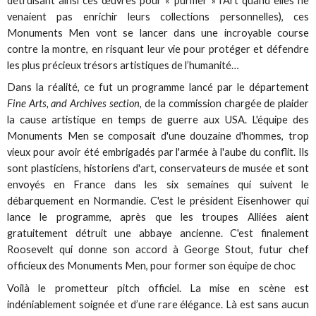
détruisant ainsi ces œuvres pour « purifier » l’Art quand elles ne
venaient pas enrichir leurs collections personnelles), ces
Monuments Men vont se lancer dans une incroyable course
contre la montre, en risquant leur vie pour protéger et défendre
les plus précieux trésors artistiques de l’humanité…
Dans la réalité, ce fut un programme lancé par le département
Fine Arts, and Archives section
, de la commission chargée de plaider
la cause artistique en temps de guerre aux USA. L'équipe des
Monuments Men se composait d'une douzaine d'hommes, trop
vieux pour avoir été embrigadés par l'armée à l'aube du conflit. Ils
sont plasticiens, historiens d'art, conservateurs de musée et sont
envoyés en France dans les six semaines qui suivent le
débarquement en Normandie. C'est le président Eisenhower qui
lance le programme, après que les troupes Alliées aient
gratuitement détruit une abbaye ancienne. C'est finalement
Roosevelt qui donne son accord à George Stout, futur chef
officieux des Monuments Men, pour former son équipe de choc
Voilà le prometteur pitch officiel. La mise en scène est
indéniablement soignée et d’une rare élégance. Là est sans aucun