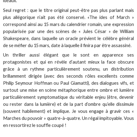
idéaux.
Seul regret : que le titre original peut-être pas plus parlant mais
plus allégorique n’ait pas été conservé. «The ides of March »
correspond ainsi au 15 mars du calendrier romain, une expression
popularisée par une des scènes de « Jules César » de William
Shakespeare, dans laquelle un oracle prévient le célèbre général
de se méfier du 15 mars, date à laquelle il finira par être assassiné.
Un thriller aussi élégant que le sont en apparence ses
protagonistes et qui en révèle d’autant mieux la face obscure
grâce à un rythme particulièrement soutenu, un distribution
brillamment dirigée (avec des seconds rôles excellents comme
Philip Seymour Hoffman ou Paul Giamatti), des dialogues vifs, et
surtout une mise en scène métaphorique entre ombre et lumière
particulièrement symptomatique du véritable enjeu (être, devenir
ou rester dans la lumière) et de la part d’ombre qu’elle dissimule
(souvent habilement) et implique. Je vous engage à gravir ces «
Marches du pouvoir » quatre-à-quatre. Un régal impitoyable. Vous
en ressortirez le souffle coupé !