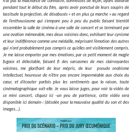
n’ai pas la malchance de connaître, donneuses de leçon, ayant bavardé
pendant tout le début du film, après avoir ponctué de leurs soupirs de
lassitude la projection, de désabusés « et en plus ça marche » au regard
de l’enthousiasme qui s’empare peu à peu du public faisant bientôt
ressembler la salle de cinéma à une salle de concert et se terminant par
une ovation mémorable, mes deux voisines donc, exhibant leur cynisme
et leur indifférence comme une médaille, méprisant l’émotion des autres
qui n’ont probablement pas compris ce qu’elles ont visiblement compris.
Je me laisse emporter par mes émotions, par ce petit moment de magie
fugace et délectable, faisant fi des sarcasmes de mes clairvoyantes
voisines, me glorifiant de leur mépris, de leur pseudo snobisme
intellectuel, heureuse de n’être pas encore imperméable aux choix du
cœur, et d’écouter parfois plus les sentiments que la raison, toute
cinématographique soit-elle. Je vous laisse juges, pour voir la vidéo de
ce mini concert, cliquez ici -un peu de partience, cette vidéo sera
disponible ici demain-: (désolée pour la mauvaise qualité du son et des
images…).