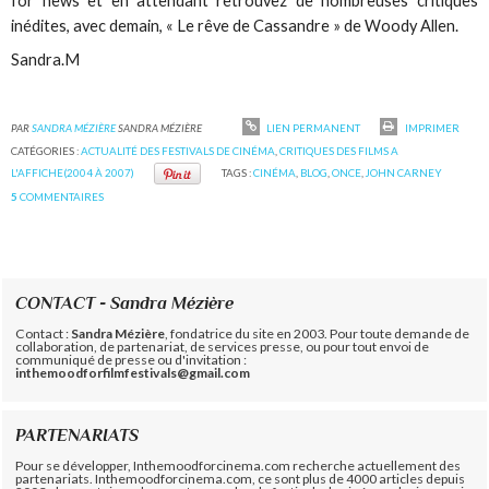
for news et en attendant retrouvez de nombreuses critiques
inédites, avec demain, « Le rêve de Cassandre » de Woody Allen.
Sandra.M
PAR
SANDRA MÉZIÈRE
SANDRA MÉZIÈRE
LIEN PERMANENT
IMPRIMER
CATÉGORIES :
ACTUALITÉ DES FESTIVALS DE CINÉMA
,
CRITIQUES DES FILMS A
L'AFFICHE(2004 À 2007)
TAGS :
CINÉMA
,
BLOG
,
ONCE
,
JOHN CARNEY
5
COMMENTAIRES
CONTACT - Sandra Mézière
Contact :
Sandra Mézière
, fondatrice du site en 2003. Pour toute demande de
collaboration, de partenariat, de services presse, ou pour tout envoi de
communiqué de presse ou d'invitation :
inthemoodforfilmfestivals@gmail.com
PARTENARIATS
Pour se développer, Inthemoodforcinema.com recherche actuellement des
partenariats. Inthemoodforcinema.com, ce sont plus de 4000 articles depuis