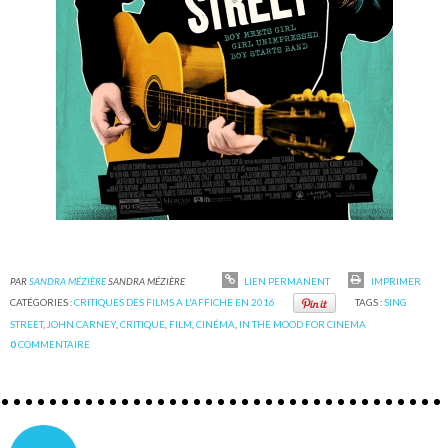
PAR
SANDRA MÉZIÈRE
SANDRA MÉZIÈRE
LIEN PERMANENT
IMPRIMER
CATÉGORIES :
CRITIQUES DES FILMS A L'AFFICHE EN 2016
TAGS :
SING
STREET
,
JOHN CARNEY
,
CRITIQUE
,
FILM
,
CINÉMA
,
IN THE MOOD FOR CINEMA
0
COMMENTAIRE