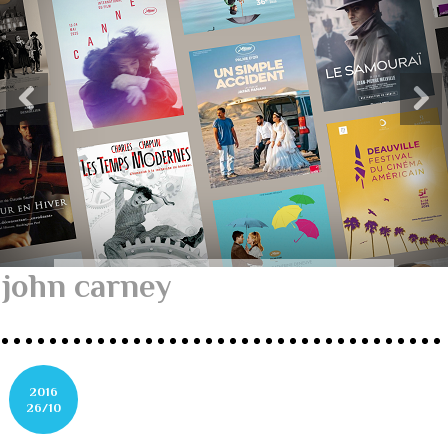
john carney
2016
26/10