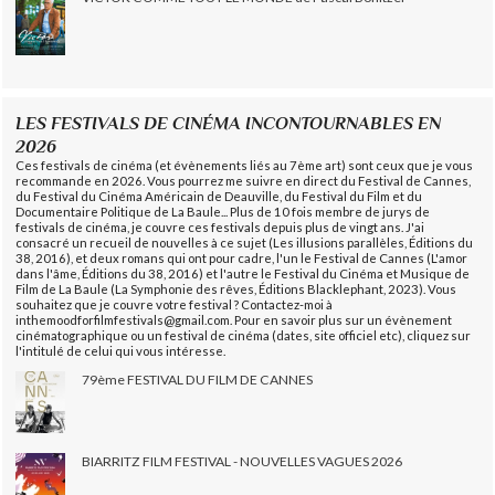
LES FESTIVALS DE CINÉMA INCONTOURNABLES EN
2026
Ces festivals de cinéma (et évènements liés au 7ème art) sont ceux que je vous
recommande en 2026. Vous pourrez me suivre en direct du Festival de Cannes,
du Festival du Cinéma Américain de Deauville, du Festival du Film et du
Documentaire Politique de La Baule... Plus de 10 fois membre de jurys de
festivals de cinéma, je couvre ces festivals depuis plus de vingt ans. J'ai
consacré un recueil de nouvelles à ce sujet (Les illusions parallèles, Éditions du
38, 2016), et deux romans qui ont pour cadre, l'un le Festival de Cannes (L'amor
dans l'âme, Éditions du 38, 2016) et l'autre le Festival du Cinéma et Musique de
Film de La Baule (La Symphonie des rêves, Éditions Blacklephant, 2023). Vous
souhaitez que je couvre votre festival ? Contactez-moi à
inthemoodforfilmfestivals@gmail.com. Pour en savoir plus sur un évènement
cinématographique ou un festival de cinéma (dates, site officiel etc), cliquez sur
l'intitulé de celui qui vous intéresse.
79ème FESTIVAL DU FILM DE CANNES
BIARRITZ FILM FESTIVAL - NOUVELLES VAGUES 2026