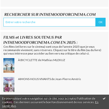
RECHERCHER SUR INTHEMOODFORCINEMA.COM
FILMS et LIVRES SOUTENUS PAR
INTHEMOODFORCINEMA.COM EN 2025 :
Ces films (et livres sur le cinéma) sont ceux de l'année 2025 que je vous
recommande vivement, sans réserves. Cliquez sur le titre du film (ou du livre)
qui vous intéresse pour accéder au lien vers ma critique de celui-ci.
À BICYCLETTE de Mathias MLEKUZ
AIMONS-NOUS VIVANTS de Jean-Pierre Améris
ANATOMIE DU CINÉMA de Frédéric Sojcher
En poursuivant votre navigation sur ce site, vous acceptez l'utilisation de
cookies. Ces derniers assurent le bon fonctionnement de nos services.
En
savoir plus
.