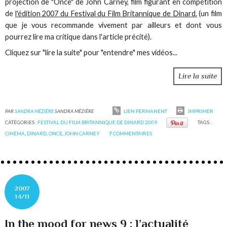
projection de "Once" de John Carney, film figurant en compétition
de
l'édition 2007 du Festival du Film Britannique de Dinard.
(un film
que je vous recommande vivement par ailleurs et dont vous
pourrez lire ma critique dans l'article précité).
Cliquez sur "lire la suite" pour "entendre" mes vidéos...
Lire la suite
PAR
SANDRA MÉZIÈRE
SANDRA MÉZIÈRE
LIEN PERMANENT
IMPRIMER
CATÉGORIES :
FESTIVAL DU FILM BRITANNIQUE DE DINARD 2009
TAGS :
CINÉMA
,
DINARD
,
ONCE
,
JOHN CARNEY
7
COMMENTAIRES
2007
14/11
In the mood for news 9 : l’actualité