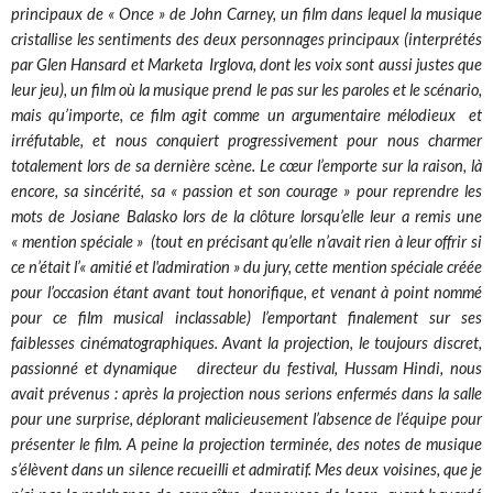
principaux de « Once » de John Carney, un film dans lequel la musique
cristallise les sentiments des deux personnages principaux (interprétés
par Glen Hansard et Marketa Irglova, dont les voix sont aussi justes que
leur jeu), un film où la musique prend le pas sur les paroles et le scénario,
mais qu’importe, ce film agit comme un argumentaire mélodieux et
irréfutable, et nous conquiert progressivement pour nous charmer
totalement lors de sa dernière scène. Le cœur l’emporte sur la raison, là
encore, sa sincérité, sa « passion et son courage » pour reprendre les
mots de Josiane Balasko lors de la clôture lorsqu’elle leur a remis une
« mention spéciale » (tout en précisant qu’elle n’avait rien à leur offrir si
ce n’était l’« amitié et l'admiration » du jury, cette mention spéciale créée
pour l’occasion étant avant tout honorifique, et venant à point nommé
pour ce film musical inclassable) l’emportant finalement sur ses
faiblesses cinématographiques. Avant la projection, le toujours discret,
passionné et dynamique directeur du festival, Hussam Hindi, nous
avait prévenus : après la projection nous serions enfermés dans la salle
pour une surprise, déplorant malicieusement l’absence de l’équipe pour
présenter le film. A peine la projection terminée, des notes de musique
s’élèvent dans un silence recueilli et admiratif. Mes deux voisines, que je