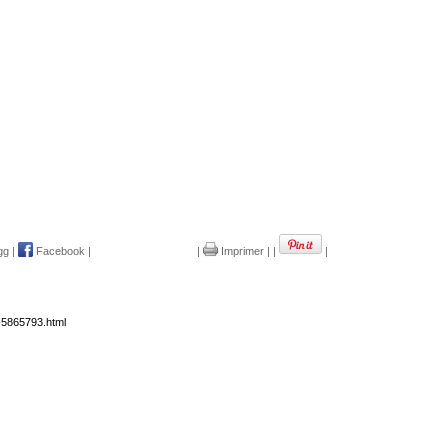
gg
|
Facebook
|
|
Imprimer
|
|
|
-5865793.html