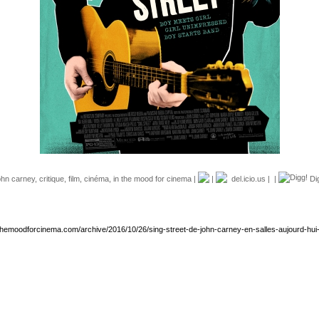
ohn carney
,
critique
,
film
,
cinéma
,
in the mood for cinema
|
|
del.icio.us
|
|
Di
nthemoodforcinema.com/archive/2016/10/26/sing-street-de-john-carney-en-salles-aujourd-hui