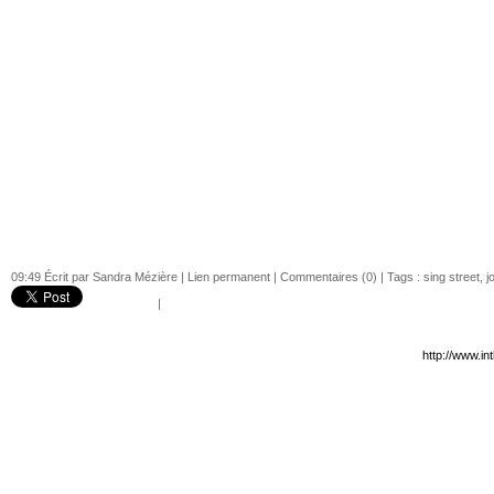
09:49 Écrit par Sandra Mézière |
Lien permanent
|
Commentaires (0)
| Tags :
sing street
,
j
|
http://www.i