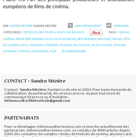
européens de films de cinéma.
PAR
SANDRA MÉZIÈRE
SANDRA MÉZIÈRE
LIEN PERMANENT
IMPRIMER
CATÉGORIES :
CRITIQUES DES FILMS A L'AFFICHE EN 2025
TAGS :
CINÉMA
,
CINÉMA PATHÉ BNP PARIBAS
,
RUE LOUIS LEGRAND
,
BNP PARIBAS
,
WELOVECINEMA
,
FÊTE
DU CINÉMA 2025
,
AVIGNON
,
COMÉDIE
,
FESTIVAL DU FILM DE L'ALPE D'HUEZ
,
JOHANN
DIONNET
,
FESTIVAL D'AVIGNON
,
FILM
0
COMMENTAIRE
CONTACT - Sandra Mézière
Contact :
Sandra Mézière
, fondatrice du site en 2003. Pour toute demande de
collaboration, de partenariat, de services presse, ou pour tout envoi de
communiqué de presse ou d'invitation :
inthemoodforfilmfestivals@gmail.com
PARTENARIATS
Pour se développer, Inthemoodforcinema.com recherche actuellement des
partenariats. Inthemoodforcinema.com, ce sont plus de 4000 articles depuis
2003, des centaines de comptes-rendus de festivals de cinéma, plusieurs prix