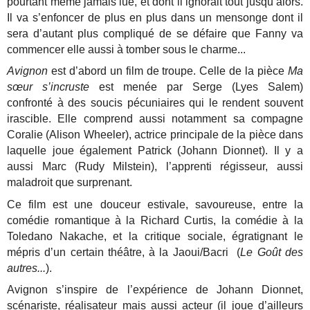
pourtant même jamais lue, et dont il ignorait tout jusqu’alors.
Il va s’enfoncer de plus en plus dans un mensonge dont il
sera d’autant plus compliqué de se défaire que Fanny va
commencer elle aussi à tomber sous le charme...
Avignon
est d’abord un film de troupe. Celle de la pièce
Ma
sœur s’incruste
est menée par Serge (Lyes Salem)
confronté à des soucis pécuniaires qui le rendent souvent
irascible. Elle comprend aussi notamment sa compagne
Coralie (Alison Wheeler), actrice principale de la pièce dans
laquelle joue également Patrick (Johann Dionnet). Il y a
aussi Marc (Rudy Milstein), l’apprenti régisseur, aussi
maladroit que surprenant.
Ce film est une douceur estivale, savoureuse, entre la
comédie romantique à la Richard Curtis, la comédie à la
Toledano Nakache, et la critique sociale, égratignant le
mépris d’un certain théâtre, à la Jaoui/Bacri (
Le Goût des
autres...
).
Avignon s’inspire de l’expérience de Johann Dionnet,
scénariste, réalisateur mais aussi acteur (il joue d’ailleurs