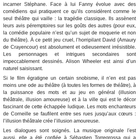
incarner Stéphane. Face à lui Fanny évolue avec des
comédiens qui pratiquent ce qu’ils considèrent comme le
seul théâtre qui vaille : la tragédie classique. Ils assènent
leurs avis péremptoires sur les goûts des autres (pour eux,
la comédie populaire n’est qu’un sujet de moquerie et non
du théâtre). À ce petit jeu cruel, l’horripilant David (Amaury
de Crayencour) est absolument et odieusement irrésistible.
Les personnages et intrigues secondaires sont
impeccablement dessinés. Alison Wheeler est ainsi d’un
naturel saisissant.
Si le film égratigne un certain snobisme, il n’en est pas
moins une ode au théâtre (à toutes les formes de théâtre), à
la puissance des mots et au jeu en général (illusion
théâtrale, illusion amoureuse) et à la ville qui est le décor
fascinant de cette échappée ludique. Les mots enchanteurs
de Corneille se faufilent entre ses rues jusqu’aux cœurs :
l’illusion théâtrale crée l’illusion amoureuse.
Les dialogues sont soignés.
La musique originale l'est
aussi, elle a été confiée à Sébastien Torregrossa qui a