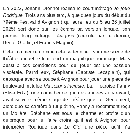
En 2022, Johann Dionnet réalisa le court-métrage
Je joue
Rodrigue
. Trois ans plus tard, à quelques jours du début du
79ème Festival d’Avignon ( qui aura lieu du 5 au 26 juillet
2025) sort donc sur les écrans sa version longue, son
premier long métrage :
Avignon
(coécrite par ce dernier,
Benoît Graffin, et Francis Magnin).
Cela commence comme cela se termine : sur une scène de
théâtre auquel le film rend un magnifique hommage. Mais
aussi à ces comédiens pour qui jouer est une passion
viscérale. Parmi eux, Stéphane (Baptiste Lecaplain), qui
débarque avec sa troupe à Avignon pour jouer une pièce de
boulevard intitulée
Ma sœur s’incruste
. Là, il recroise Fanny
(Elisa Erka), une comédienne qui, des années auparavant,
avait suivi le même stage de théâtre que lui. Seulement,
alors que sa carrière à lui piétine, Fanny a récemment reçu
un Molière. Stéphane est sous le charme et profite d’un
quiproquo pour lui faire croire qu’il est à Avignon pour
interpréter Rodrigue dans
Le Cid
, une pièce qu’il n’a