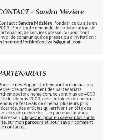
CONTACT - Sandra Mézière
Contact :
Sandra Mézière
, fondatrice du site en
2003. Pour toute demande de collaboration, de
partenariat, de services presse, ou pour tout
envoi de communiqué de presse ou d'invitation :
inthemoodforfilmfestivals@gmail.com
PARTENARIATS
Pour se développer, Inthemoodforcinema.com
recherche actuellement des partenariats.
Inthemoodforcinema.com, ce sont plus de 4000
articles depuis 2003, des centaines de comptes-
rendus de festivals de cinéma, plusieurs prix
décernés, des articles qui arrivent en tête des
moteurs de recherche... Un partenariat vous
intéresse ?
Cliquez ici pour en savoir plus sur le
site, sur mon parcours et pour savoir comment
me contacter.