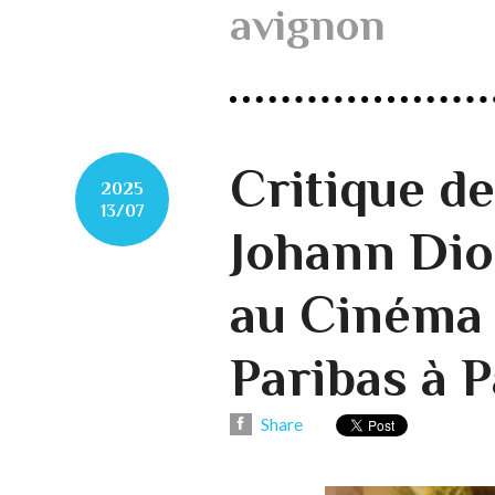
avignon
Critique d
2025
13/07
Johann Dio
au Cinéma
Paribas à P
Share