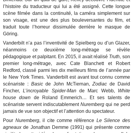
l’histoire du traducteur qui lui a été assigné. Cette longue
scène filmée dans la continuité, la caméra simplement sur
son visage, est une des plus bouleversantes du film, et
traduit toute l’horreur dissimulée derrière le masque de
Göring.
Vanderbilt n’a pas l’inventivité de Spielberg ou d’un Glazer,
néanmoins ce deuxième long-métrage se révèle
pédagogique et palpitant. En 2015, il avait réalisé
Truth
, son
premier long-métrage, avec Cate Blanchett et Robert
Redford, classé parmi les dix meilleurs films de l’année par
le New York Times. Vanderbilt est avant tout connu comme
scénariste :
Basic
de John McTiernan,
Zodiac
de David
Fincher,
L’incroyable Spider-Man
de Marc Webb,
White
house down
de Roland Emmerich… Et ses talents de
scénariste servent indiscutablement
Nuremberg
qui ne perd
jamais de vue son objectif et l’attention du spectateur.
Pour
Nuremberg
, il cite comme référence
Le Silence des
agneaux
de Jonathan Demme (1991) qui présente comme