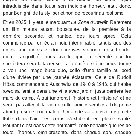
intraduisible dans toute son indicible horreur, était donc,
pour Benigni, de la styliser et non de recourir au réalisme.
Et en 2025, il y eut le marquant
La Zone d’intérêt
. Rarement
un film m’aura autant bousculée, de la première à la
dernière seconde, et hantée, des jours après. Cela
commence par un écran noir, interminable, tandis que des
notes lancinantes et douloureuses viennent déjà heurter
notre tranquillité, nous avertir que la sérénité qui lui
succèdera sera fallacieuse. La première scène nous donne
à voir une image bucolique, celle d’une famille au bord
d’une rivière par une journée éclatante. Celle de Rudolf
Höss, commandant d’Auschwitz de 1940 à 1943, qui habite
avec sa famille dans une villa avec jardin, juste derrière les
murs du camp. À qui ignorerait l’histoire (et l’Histoire) et ne
serait pas attentif, la vie de cette famille semblerait de prime
abord presque « normale ». Un air de vacances et de gaieté
flotte dans l’air. Les corps s’exhibent, en pleine santé.
Pourtant c’est dans cette normalité, cette banalité que réside
toute l’horreur, omniprésente, dans chaque son, chaque