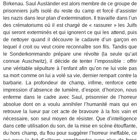
Birkenau. Saul Ausländer est alors membre de ce groupe de
prisonniers juifs isolé du reste du camp et forcé d’assister
les nazis dans leur plan d’extermination. Il travaille dans l’un
des crématoriums où il est chargé de « rassurer » les Juifs
qui seront exterminés et qui ignorent ce qui les attend, puis
de nettoyer quand il découvre le cadavre d’un garçon en
lequel il croit ou veut croire reconnaître son fils. Tandis que
le Sonderkommando prépare une révolte (la seule qu’ait
connue Auschwitz), il décide de tenter l’impossible : offrir
une véritable sépulture à l’enfant afin qu’on ne lui vole pas
sa mort comme on lui a volé sa vie, dernier rempart contre la
barbarie. La profondeur de champ, infime, renforce cette
impression d’absence de lumière, d’espoir, d’horizon, nous
enferme dans le cadre avec Saul, prisonnier de l’horreur
absolue dont on a voulu annihiler l’humanité mais qui en
retrouve la lueur par cet acte de bravoure à la fois vain et
nécessaire, son seul moyen de résister. Que d’intelligence
dans cette utilisation du son, de la mise en scène étouffante,
du hors champ, du flou pour suggérer l’horreur ineffable, ce