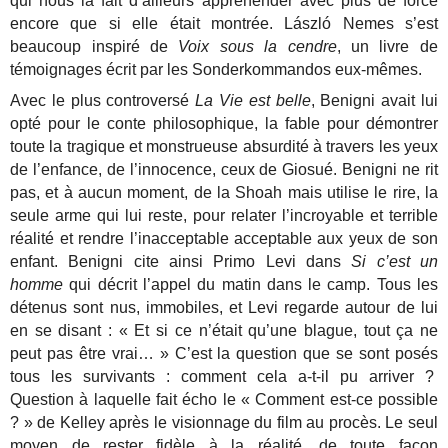
qui nous la fait d’ailleurs appréhender avec plus de force
encore que si elle était montrée. László Nemes s’est
beaucoup inspiré de
Voix sous la cendre
, un livre de
témoignages écrit par les Sonderkommandos eux-mêmes.
Avec le plus controversé
La Vie est belle
, Benigni avait lui
opté pour le conte philosophique, la fable pour démontrer
toute la tragique et monstrueuse absurdité à travers les yeux
de l’enfance, de l’innocence, ceux de Giosué. Benigni ne rit
pas, et à aucun moment, de la Shoah mais utilise le rire, la
seule arme qui lui reste, pour relater l’incroyable et terrible
réalité et rendre l’inacceptable acceptable aux yeux de son
enfant. Benigni cite ainsi Primo Levi dans
Si c’est un
homme
qui décrit l’appel du matin dans le camp. Tous les
détenus sont nus, immobiles, et Levi regarde autour de lui
en se disant : « Et si ce n’était qu’une blague, tout ça ne
peut pas être vrai… » C’est la question que se sont posés
tous les survivants : comment cela a-t-il pu arriver ?
Question à laquelle fait écho le « Comment est-ce possible
? » de Kelley après le visionnage du film au procès. Le seul
moyen de rester fidèle à la réalité, de toute façon