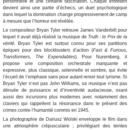
personnelle et une certaine fascination. Chaque entretien
devient ainsi une partie d’échecs, un duel psychologique
dans lequel la domination change progressivement de camp
à mesure que l’horreur est révélée.
Le compositeur Bryan Tyler retrouve James Vanderbilt pour
lequel il avait déjà réalisé la musique de
Truth : le Prix de la
vérité
. Bryan Tyler est surtout connu pour ses partitions
épiques pour des blockbusters d'action (
Fast & Furious
,
Transformers
,
The Expendables
). Pour Nuremberg, il
propose une composition orchestrale marquante et
expressive, plus classique, solennelle et sombre, qui évite
l’écueil de l’emphase sans pour autant renier tout lyrisme. Si
Bryan Tyler n’est pas John Williams, sa musique n’est pas
dénuée de puissance et d’inventivité audacieuse, osant
aussi des incursions plus modernes avec notamment des
claviers qui rappellent la résonance dans le présent des
crimes contre l’humanité commis en 1945.
La photographie de Dariusz Wolski enveloppe le film dans
une atmosphère crépusculaire ; privilégiant des teintes