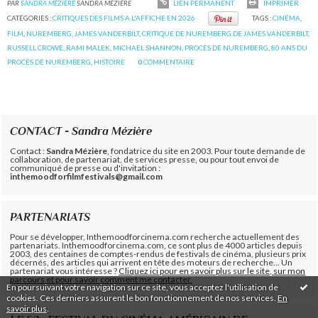
PAR
SANDRA MÉZIÈRE
SANDRA MÉZIÈRE
LIEN PERMANENT
IMPRIMER
CATÉGORIES :
CRITIQUES DES FILMS A L'AFFICHE EN 2026
TAGS :
CINÉMA
,
FILM
,
NUREMBERG
,
JAMES VANDERBILT
,
CRITIQUE DE NUREMBERG DE JAMES VANDERBILT
,
RUSSELL CROWE
,
RAMI MALEK
,
MICHAEL SHANNON
,
PROCÈS DE NUREMBERG
,
80 ANS DU
PROCÈS DE NUREMBERG
,
HISTOIRE
0
COMMENTAIRE
CONTACT - Sandra Mézière
Contact :
Sandra Mézière
, fondatrice du site en 2003. Pour toute demande de
collaboration, de partenariat, de services presse, ou pour tout envoi de
communiqué de presse ou d'invitation :
inthemoodforfilmfestivals@gmail.com
PARTENARIATS
Pour se développer, Inthemoodforcinema.com recherche actuellement des
partenariats. Inthemoodforcinema.com, ce sont plus de 4000 articles depuis
2003, des centaines de comptes-rendus de festivals de cinéma, plusieurs prix
décernés, des articles qui arrivent en tête des moteurs de recherche... Un
partenariat vous intéresse ?
Cliquez ici pour en savoir plus sur le site, sur mon
parcours et pour savoir comment me contacter.
En poursuivant votre navigation sur ce site, vous acceptez l'utilisation de
cookies. Ces derniers assurent le bon fonctionnement de nos services.
En
savoir plus
.