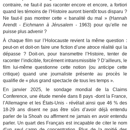
contraire, ne faut-il pas raconter encore et encore, a fortiori
quand les témoins de l’Histoire auront bientôt tous disparu ?
Ne faut-il pas montrer cette « banalité du mal » (Hannah
Arendt -
Eichmann à Jérusalem -
1963) pour qu’elle ne
puisse plus advenir ?
À chaque film sur l’Holocauste revient la même question :
peut-on et doit-on faire une fiction d’une atroce réalité qui la
dépasse ? Doit-on, pour transmettre l’Histoire, tenter de
raconter l’indicible, forcément intransmissible ?
D’ailleurs, le
film lui-même questionne cette notion (ou anticipe cette
critique) quand une journaliste présente au procès le
qualifie de « plus grand spectacle de tous les temps ».
En janvier 2025, le sondage mondial de la Claims
Conference, une étude menée dans 8 pays -dont la France,
l’Allemagne et les États-Unis - révélait ainsi que 46 % des
18-29 ans disent ne pas être sûrs d’avoir déjà entendu
parler de la Shoah ou affirment ne jamais en avoir entendu
parler. Un quart des Français est incapable de citer le nom
d’un seul camp de concentration. Plus de la moitié des