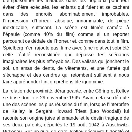
d’empoisonner les malades dans les hôpitaux pour leur
éviter d’être exécutés, les enfants qui fuient et se cachent
dans des endroits abominablement improbables,
l’impression d’horreur absolue, innommable, de piège
inextricable, suffocant. La scène est filmée caméra à
l’épaule (comme 40% du film) comme si un reporter
parcourait ce dédale de l’horreur et, comme dans tout le film,
Spielberg n’en rajoute pas, filme avec (une relative) sobriété
cette réalité reconstituée qui dépasse les scénarios
imaginaires les plus effroyables. Des valises qui jonchent le
sol, un amas de dents, de vêtements, et une fumée qui
s’échappe et des cendres qui retombent suffisent à nous
faire appréhender l’incompréhensible ignominie.
La relation de proximité, dérangeante, entre Göring et Kelley
se brise donc ce 29 novembre 1945. Avant cela se déroule
une des scènes les plus réussies du film, lorsque l’interprète
de Kelley, le Sergent Howard Triest (Leo Woodall) lui
raconte son origine juive allemande et le destin tragique de
ses deux parents, déportés le 19 août 1942 à Auschwitz-
Birkenau. Sur un quai de gare, Kelley découvre l’identité et