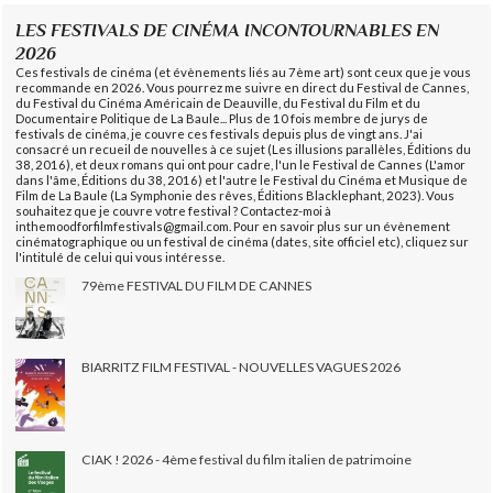
LES FESTIVALS DE CINÉMA INCONTOURNABLES EN
2026
Ces festivals de cinéma (et évènements liés au 7ème art) sont ceux que je vous
recommande en 2026. Vous pourrez me suivre en direct du Festival de Cannes,
du Festival du Cinéma Américain de Deauville, du Festival du Film et du
Documentaire Politique de La Baule... Plus de 10 fois membre de jurys de
festivals de cinéma, je couvre ces festivals depuis plus de vingt ans. J'ai
consacré un recueil de nouvelles à ce sujet (Les illusions parallèles, Éditions du
38, 2016), et deux romans qui ont pour cadre, l'un le Festival de Cannes (L'amor
dans l'âme, Éditions du 38, 2016) et l'autre le Festival du Cinéma et Musique de
Film de La Baule (La Symphonie des rêves, Éditions Blacklephant, 2023). Vous
souhaitez que je couvre votre festival ? Contactez-moi à
inthemoodforfilmfestivals@gmail.com. Pour en savoir plus sur un évènement
cinématographique ou un festival de cinéma (dates, site officiel etc), cliquez sur
l'intitulé de celui qui vous intéresse.
79ème FESTIVAL DU FILM DE CANNES
BIARRITZ FILM FESTIVAL - NOUVELLES VAGUES 2026
CIAK ! 2026 - 4ème festival du film italien de patrimoine