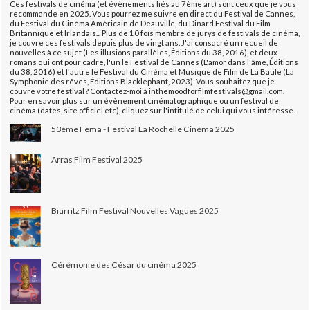
Ces festivals de cinéma (et évènements liés au 7ème art) sont ceux que je vous
recommande en 2025. Vous pourrez me suivre en direct du Festival de Cannes,
du Festival du Cinéma Américain de Deauville, du Dinard Festival du Film
Britannique et Irlandais... Plus de 10 fois membre de jurys de festivals de cinéma,
je couvre ces festivals depuis plus de vingt ans. J'ai consacré un recueil de
nouvelles à ce sujet (Les illusions parallèles, Éditions du 38, 2016), et deux
romans qui ont pour cadre, l'un le Festival de Cannes (L'amor dans l'âme, Éditions
du 38, 2016) et l'autre le Festival du Cinéma et Musique de Film de La Baule (La
Symphonie des rêves, Éditions Blacklephant, 2023). Vous souhaitez que je
couvre votre festival ? Contactez-moi à inthemoodforfilmfestivals@gmail.com.
Pour en savoir plus sur un évènement cinématographique ou un festival de
cinéma (dates, site officiel etc), cliquez sur l'intitulé de celui qui vous intéresse.
53ème Fema - Festival La Rochelle Cinéma 2025
Arras Film Festival 2025
Biarritz Film Festival Nouvelles Vagues 2025
Cérémonie des César du cinéma 2025