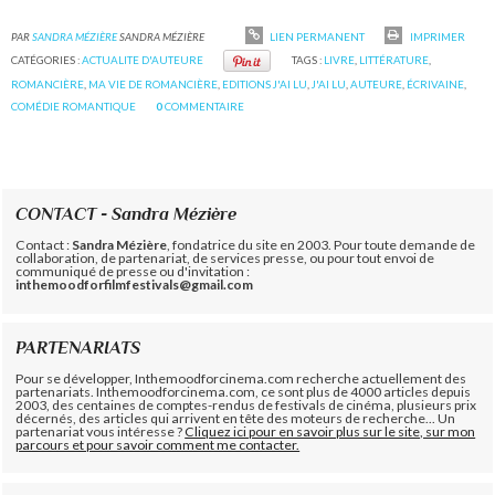
PAR
SANDRA MÉZIÈRE
SANDRA MÉZIÈRE
LIEN PERMANENT
IMPRIMER
CATÉGORIES :
ACTUALITE D'AUTEURE
TAGS :
LIVRE
,
LITTÉRATURE
,
ROMANCIÈRE
,
MA VIE DE ROMANCIÈRE
,
EDITIONS J'AI LU
,
J'AI LU
,
AUTEURE
,
ÉCRIVAINE
,
COMÉDIE ROMANTIQUE
0
COMMENTAIRE
CONTACT - Sandra Mézière
Contact :
Sandra Mézière
, fondatrice du site en 2003. Pour toute demande de
collaboration, de partenariat, de services presse, ou pour tout envoi de
communiqué de presse ou d'invitation :
inthemoodforfilmfestivals@gmail.com
PARTENARIATS
Pour se développer, Inthemoodforcinema.com recherche actuellement des
partenariats. Inthemoodforcinema.com, ce sont plus de 4000 articles depuis
2003, des centaines de comptes-rendus de festivals de cinéma, plusieurs prix
décernés, des articles qui arrivent en tête des moteurs de recherche... Un
partenariat vous intéresse ?
Cliquez ici pour en savoir plus sur le site, sur mon
parcours et pour savoir comment me contacter.