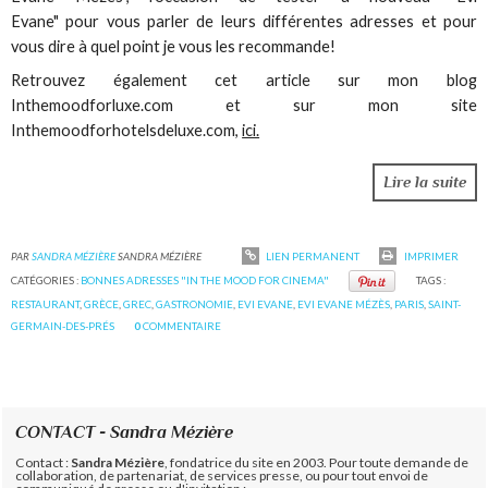
Evane" pour vous parler de leurs différentes adresses et pour
vous dire à quel point je vous les recommande!
Retrouvez également cet article sur mon blog
Inthemoodforluxe.com et sur mon site
Inthemoodforhotelsdeluxe.com,
ici.
Lire la suite
PAR
SANDRA MÉZIÈRE
SANDRA MÉZIÈRE
LIEN PERMANENT
IMPRIMER
CATÉGORIES :
BONNES ADRESSES "IN THE MOOD FOR CINEMA"
TAGS :
RESTAURANT
,
GRÈCE
,
GREC
,
GASTRONOMIE
,
EVI EVANE
,
EVI EVANE MÉZÈS
,
PARIS
,
SAINT-
GERMAIN-DES-PRÉS
0
COMMENTAIRE
CONTACT - Sandra Mézière
Contact :
Sandra Mézière
, fondatrice du site en 2003. Pour toute demande de
collaboration, de partenariat, de services presse, ou pour tout envoi de