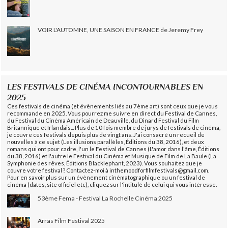
VOIR L'AUTOMNE, UNE SAISON EN FRANCE de Jeremy Frey
LES FESTIVALS DE CINÉMA INCONTOURNABLES EN
2025
Ces festivals de cinéma (et évènements liés au 7ème art) sont ceux que je vous
recommande en 2025. Vous pourrez me suivre en direct du Festival de Cannes,
du Festival du Cinéma Américain de Deauville, du Dinard Festival du Film
Britannique et Irlandais... Plus de 10 fois membre de jurys de festivals de cinéma,
je couvre ces festivals depuis plus de vingt ans. J'ai consacré un recueil de
nouvelles à ce sujet (Les illusions parallèles, Éditions du 38, 2016), et deux
romans qui ont pour cadre, l'un le Festival de Cannes (L'amor dans l'âme, Éditions
du 38, 2016) et l'autre le Festival du Cinéma et Musique de Film de La Baule (La
Symphonie des rêves, Éditions Blacklephant, 2023). Vous souhaitez que je
couvre votre festival ? Contactez-moi à inthemoodforfilmfestivals@gmail.com.
Pour en savoir plus sur un évènement cinématographique ou un festival de
cinéma (dates, site officiel etc), cliquez sur l'intitulé de celui qui vous intéresse.
53ème Fema - Festival La Rochelle Cinéma 2025
Arras Film Festival 2025