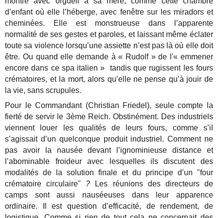
montre avec orgueil à sa mère, comme cette chambre
d’enfant où elle l’héberge, avec fenêtre sur les miradors et
cheminées. Elle est monstrueuse dans l’apparente
normalité de ses gestes et paroles, et laissant même éclater
toute sa violence lorsqu’une assiette n’est pas là où elle doit
être. Ou quand elle demande à « Rudolf » de l'« emmener
encore dans ce spa italien » tandis que rugissent les fours
crématoires, et la mort, alors qu’elle ne pense qu’à jouir de
la vie, sans scrupules.
Pour le Commandant (Christian Friedel), seule compte la
fierté de servir le 3ème Reich. Obstinément. Des industriels
viennent louer les qualités de leurs fours, comme s’il
s’agissait d’un quelconque produit industriel. Comment ne
pas avoir la nausée devant l’ignominieuse distance et
l’abominable froideur avec lesquelles ils discutent des
modalités de la solution finale et du principe d’un "four
crématoire circulaire"
?
Les réunions des directeurs de
camps sont aussi nauséeuses dans leur apparence
ordinaire. Il est question d’efficacité, de rendement, de
logistique. Comme si rien de tout cela ne concernait des