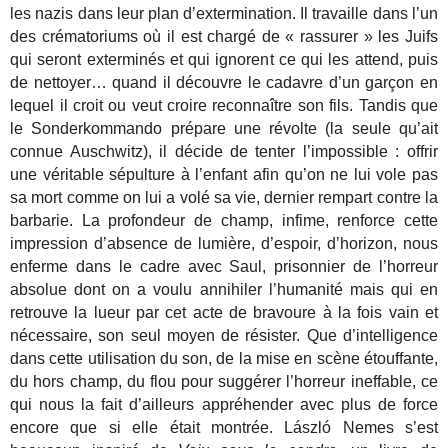
les nazis dans leur plan d’extermination. Il travaille dans l’un
des crématoriums où il est chargé de « rassurer » les Juifs
qui seront exterminés et qui ignorent ce qui les attend, puis
de nettoyer… quand il découvre le cadavre d’un garçon en
lequel il croit ou veut croire reconnaître son fils. Tandis que
le Sonderkommando prépare une révolte (la seule qu’ait
connue Auschwitz), il décide de tenter l’impossible : offrir
une véritable sépulture à l’enfant afin qu’on ne lui vole pas
sa mort comme on lui a volé sa vie, dernier rempart contre la
barbarie. La profondeur de champ, infime, renforce cette
impression d’absence de lumière, d’espoir, d’horizon, nous
enferme dans le cadre avec Saul, prisonnier de l’horreur
absolue dont on a voulu annihiler l’humanité mais qui en
retrouve la lueur par cet acte de bravoure à la fois vain et
nécessaire, son seul moyen de résister. Que d’intelligence
dans cette utilisation du son, de la mise en scène étouffante,
du hors champ, du flou pour suggérer l’horreur ineffable, ce
qui nous la fait d’ailleurs appréhender avec plus de force
encore que si elle était montrée. László Nemes s’est