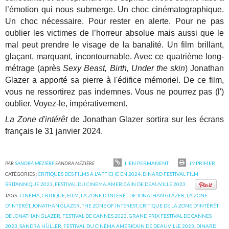
l’émotion qui nous submerge. Un choc cinématographique.
Un choc nécessaire. Pour rester en alerte. Pour ne pas
oublier les victimes de l’horreur absolue mais aussi que le
mal peut prendre le visage de la banalité. Un film brillant,
glaçant, marquant, incontournable. Avec ce quatrième long-
métrage (après
Sexy Beast, Birth, Under the skin
) Jonathan
Glazer a apporté sa pierre à l'édifice mémoriel. De ce film,
vous ne ressortirez pas indemnes. Vous ne pourrez pas (l')
oublier. Voyez-le, impérativement.
La Zone d'intérêt
de Jonathan Glazer sortira sur les écrans
français le 31 janvier 2024.
PAR
SANDRA MÉZIÈRE
SANDRA MÉZIÈRE
LIEN PERMANENT
IMPRIMER
CATÉGORIES :
CRITIQUES DES FILMS A L'AFFICHE EN 2024
,
DINARD FESTIVAL FILM
BRITANNIQUE 2023
,
FESTIVAL DU CINEMA AMERICAIN DE DEAUVILLE 2023
TAGS :
CINÉMA
,
CRITIQUE
,
FILM
,
LA ZONE D'INTÉRÊT DE JONATHAN GLAZER
,
LA ZONE
D'INTÉRÊT
,
JONATHAN GLAZER
,
THE ZONE OF INTEREST
,
CRITIQUE DE LA ZONE D'INTÉRÊT
DE JONATHAN GLAZER
,
FESTIVAL DE CANNES 2023
,
GRAND PRIX FESTIVAL DE CANNES
2023
,
SANDRA HÜLLER
,
FESTIVAL DU CINÉMA AMÉRICAIN DE DEAUVILLE 2023
,
DINARD