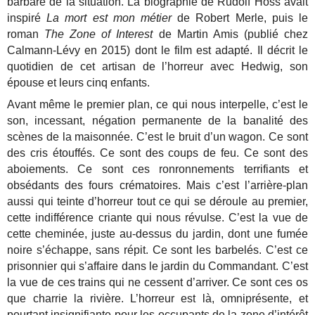
barbare de la situation.
La biographie de Rudolf Höss avait
inspiré
La mort est mon métier
de Robert Merle, puis le
roman
The Zone of Interest
de Martin Amis (publié chez
Calmann-Lévy en 2015) dont le film est adapté. Il décrit le
quotidien de cet artisan de l’horreur avec Hedwig, son
épouse et leurs cinq enfants.
Avant même le premier plan, ce qui nous interpelle, c’est le
son, incessant, négation permanente de la banalité des
scènes de la maisonnée. C’est le bruit d’un wagon. Ce sont
des cris étouffés. Ce sont des coups de feu. Ce sont des
aboiements. Ce sont ces ronronnements terrifiants et
obsédants des fours crématoires. Mais c’est l’arrière-plan
aussi qui teinte d’horreur tout ce qui se déroule au premier,
cette indifférence criante qui nous révulse. C’est la vue de
cette cheminée, juste au-dessus du jardin, dont une fumée
noire s’échappe, sans répit. Ce sont les barbelés. C’est ce
prisonnier qui s’affaire dans le jardin du Commandant. C’est
la vue de ces trains qui ne cessent d’arriver. Ce sont ces os
que charrie la rivière. L’horreur est là, omniprésente, et
pourtant insignifiante pour les occupants de la zone d’intérêt