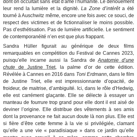
dont on occultait sans état d'âme l'humanité. Le dénouement
leur rend la lumière et la dignité.
La Zone d’intérêt
a été
tourné à Auschwitz même, encore une fois avec ce souci, de
respect des victimes et de fictionnaliser le moins possible.
Pas d’esthétisation. Pas de lumière artificielle. Le sentiment
de contemporanéité n’en est que plus frappant.
Sandra Hüller figurait au générique de deux films
remarquables en compétition du Festival de Cannes 2023,
puisqu’elle incarne aussi la Sandra de
Anatomie d’une
chute
de Justine Triet
, la palme d’or de cette édition.
Révélée à Cannes en 2016 dans
Toni Erdmann
, dans le film
de Justine Triet, elle est impressionnante d’opacité, de
froideur, de maitrise, d’ambiguïté. Ici, dans le rôle d'Hedwig,
elle est carrément glaçante. Elle se délecte à essayer un
manteau de fourrure trop grand pour elle dont il est aisé de
deviner l’origine. Elle distribue des vêtements à ses amis
dont la provenance ne fait aucun doute là non plus. Elle est
si fière d’être cette femme à la vie si privilégiée, clamant
qu’elle a une vie « paradisiaque » dans ce jardin qu’elle