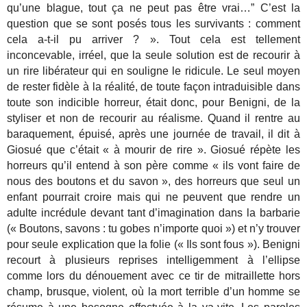
qu’une blague, tout ça ne peut pas être vrai…” C’est la
question que se sont posés tous les survivants : comment
cela a-t-il pu arriver ? ». Tout cela est tellement
inconcevable, irréel, que la seule solution est de recourir à
un rire libérateur qui en souligne le ridicule. Le seul moyen
de rester fidèle à la réalité, de toute façon intraduisible dans
toute son indicible horreur, était donc, pour Benigni, de la
styliser et non de recourir au réalisme. Quand il rentre au
baraquement, épuisé, après une journée de travail, il dit à
Giosué que c’était « à mourir de rire ». Giosué répète les
horreurs qu’il entend à son père comme « ils vont faire de
nous des boutons et du savon », des horreurs que seul un
enfant pourrait croire mais qui ne peuvent que rendre un
adulte incrédule devant tant d’imagination dans la barbarie
(« Boutons, savons : tu gobes n’importe quoi ») et n’y trouver
pour seule explication que la folie (« Ils sont fous »). Benigni
recourt à plusieurs reprises intelligemment à l’ellipse
comme lors du dénouement avec ce tir de mitraillette hors
champ, brusque, violent, où la mort terrible d’un homme se