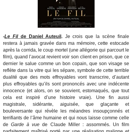
-
Le Fil
de Daniel Auteuil
.
Je crois que la scène finale
restera à jamais gravée dans ma mémoire, cette estocade
après la corrida, le coup mortel (une allégorie qui parcourt le
film), quand l’avocat revient voir son client en prison, que ce
dernier le salue comme un bon copain, que son visage se
reflète dans la vitre qui les sépare, symbole de cette terrible
dualité que des mots effroyables vont transcrire, d’autant
plus effroyables qu’ils sont prononcés avec une indécente
innocence (et alors, on se souvient, estomaqués, que tout
cela est inspiré d’une histoire vraie). Une fin aussi
magistrale, sidérante, aiguisée, que glaçante et
bouleversante qui révèle les méandres insoupçonnés et
terrifiants de l’âme humaine et qui nous laisse comme celle
de
Garde à vue
de Claude Miller : assommés. Un film
parfaitement maîtrisé porté par une réalisation maligne et