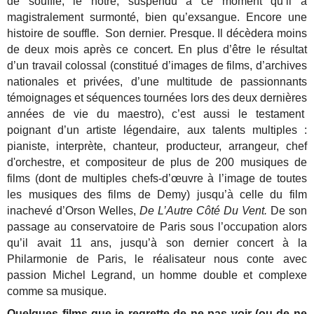
de souffle, le nôtre, suspendu à ce moment qu’il a
magistralement surmonté, bien qu’exsangue. Encore une
histoire de souffle. Son dernier. Presque. Il décèdera moins
de deux mois après ce concert. En plus d’être le résultat
d’un travail colossal (constitué d’images de films, d’archives
nationales et privées, d’une multitude de passionnants
témoignages et séquences tournées lors des deux dernières
années de vie du maestro), c’est aussi le testament
poignant d’un artiste légendaire, aux talents multiples :
pianiste, interprète, chanteur, producteur, arrangeur, chef
d'orchestre, et compositeur de plus de 200 musiques de
films (dont de multiples chefs-d’œuvre à l’image de toutes
les musiques des films de Demy) jusqu’à celle du film
inachevé d’Orson Welles,
De L’Autre Côté Du Vent.
De son
passage au conservatoire de Paris sous l’occupation alors
qu’il avait 11 ans, jusqu’à son dernier concert à la
Philarmonie de Paris, le réalisateur nous conte avec
passion Michel Legrand, un homme double et complexe
comme sa musique.
Quelques films que je regrette de ne pas voir (ou de ne