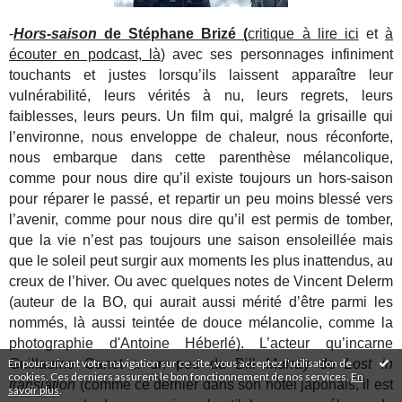
-
Hors-saison
de Stéphane Brizé (
critique à lire ici
et
à
écouter en podcast, là
) avec ses personnages infiniment
touchants et justes lorsqu’ils laissent apparaître leur
vulnérabilité, leurs vérités à nu, leurs regrets, leurs
faiblesses, leurs peurs. Un film qui, malgré la grisaille qui
l’environne, nous enveloppe de chaleur, nous réconforte,
nous embarque dans cette parenthèse mélancolique,
comme pour nous dire qu’il existe toujours un hors-saison
pour réparer le passé, et repartir un peu moins blessé vers
l’avenir, comme pour nous dire qu’il est permis de tomber,
que la vie n’est pas toujours une saison ensoleillée mais
que le soleil peut surgir aux moments les plus inattendus, au
creux de l’hiver. Ou avec quelques notes de Vincent Delerm
(auteur de la BO, qui aurait aussi mérité d’être parmi les
nommés, là aussi teintée de douce mélancolie, comme la
photographie d'Antoine Héberlé). L’acteur qu’incarne
En poursuivant votre navigation sur ce site, vous acceptez l'utilisation de
Guillaume Canet a un peu du Bill Murray de
Lost in
cookies. Ces derniers assurent le bon fonctionnement de nos services.
En
translation
(comme ce dernier dans son hôtel japonais, il est
savoir plus
.