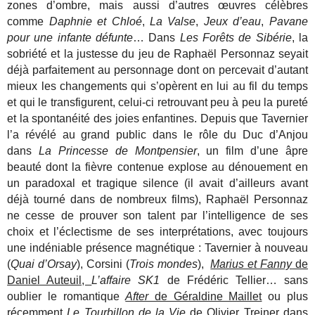
zones d’ombre, mais aussi d’autres œuvres célèbres
comme
Daphnie et Chloé
,
La Valse
,
Jeux d’eau
,
Pavane
pour une infante défunte
… Dans
Les Forêts de Sibérie
, la
sobriété et la justesse du jeu de Raphaël Personnaz seyait
déjà parfaitement au personnage dont on percevait d’autant
mieux les changements qui s’opèrent en lui au fil du temps
et qui le transfigurent, celui-ci retrouvant peu à peu la pureté
et la spontanéité des joies enfantines. Depuis que Tavernier
l’a révélé au grand public dans le rôle du Duc d’Anjou
dans
La Princesse de Montpensier
, un film d’une âpre
beauté dont la fièvre contenue explose au dénouement en
un paradoxal et tragique silence (il avait d’ailleurs avant
déjà tourné dans de nombreux films), Raphaël Personnaz
ne cesse de prouver son talent par l’intelligence de ses
choix et l’éclectisme de ses interprétations, avec toujours
une indéniable présence magnétique : Tavernier à nouveau
(
Quai d’Orsay
), Corsini (
Trois mondes
),
Marius et Fanny
de
Daniel Auteuil,
L’affaire SK1
de Frédéric Tellier… sans
oublier le romantique
After
de Géraldine Maillet
ou plus
récemment
Le Tourbillon de la Vie
de Olivier Treiner
dans