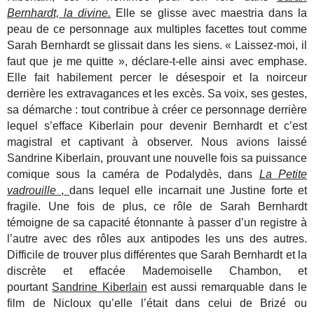
Bernhardt, la divine.
Elle se glisse avec maestria dans la
peau de ce personnage aux multiples facettes tout comme
Sarah Bernhardt se glissait dans les siens. « Laissez-moi, il
faut que je me quitte », déclare-t-elle ainsi avec emphase.
Elle fait habilement percer le désespoir et la noirceur
derrière les extravagances et les excès. Sa voix, ses gestes,
sa démarche : tout contribue à créer ce personnage derrière
lequel s’efface Kiberlain pour devenir Bernhardt et c’est
magistral et captivant à observer. Nous avions laissé
Sandrine Kiberlain, prouvant une nouvelle fois sa puissance
comique sous la caméra de Podalydès, dans
La Petite
vadrouille
,
dans lequel elle incarnait une Justine forte et
fragile. Une fois de plus, ce rôle de Sarah Bernhardt
témoigne de sa capacité étonnante à passer d’un registre à
l’autre avec des rôles aux antipodes les uns des autres.
Difficile de trouver plus différentes que Sarah Bernhardt et la
discrète et effacée Mademoiselle Chambon, et
pourtant
Sandrine Kiberlain
est aussi remarquable dans le
film de Nicloux qu’elle l’était dans celui de Brizé ou