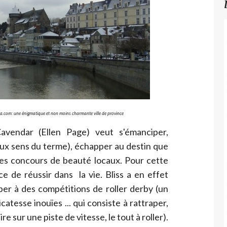
.com: une énigmatique et non moins charmante ville de province
Cavendar (Ellen Page) veut s'émanciper,
eux sens du terme), échapper au destin que
les concours de beauté locaux. Pour cette
ce de réussir dans la vie. Bliss a en effet
er à des compétitions de roller derby (un
catesse inouïes ... qui consiste à rattraper,
ire sur une piste de vitesse, le tout à roller).