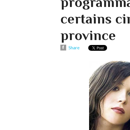
programma
certains c
province
Share