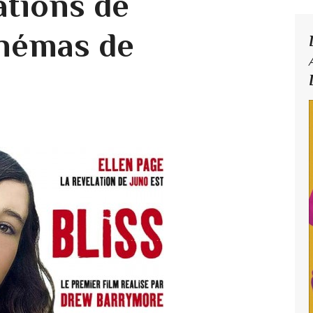
tions de
inémas de