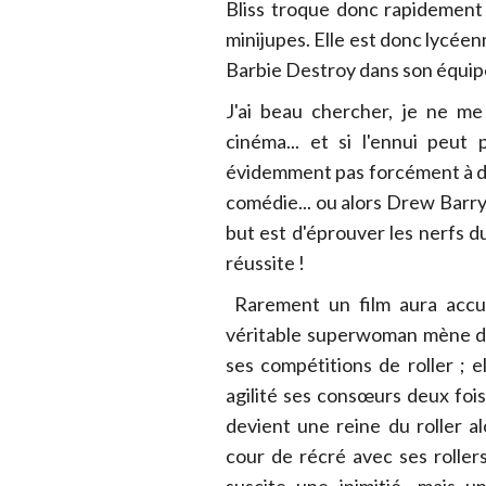
Bliss troque donc rapidement 
minijupes. Elle est donc lycéenn
Barbie Destroy dans son équipe 
J'ai beau chercher, je ne m
cinéma... et si l'ennui peut p
évidemment pas forcément à dive
comédie... ou alors Drew Barry
but est d'éprouver les nerfs du
réussite !
Rarement un film aura accum
véritable superwoman mène de 
ses compétitions de roller ; 
agilité ses consœurs deux fois
devient une reine du roller a
cour de récré avec ses roller