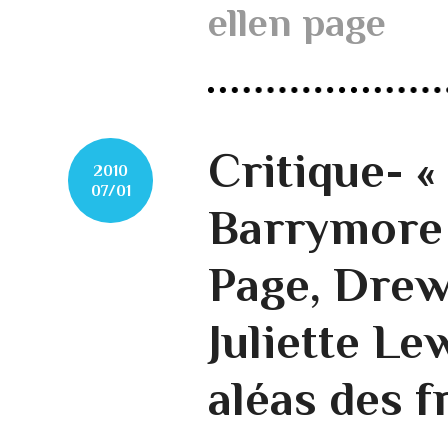
ellen page
Critique- «
2010
07/01
Barrymore 
Page, Drew
Juliette Le
aléas des f