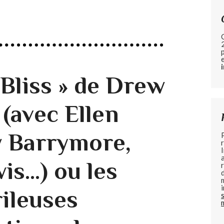
 Bliss » de Drew
(avec Ellen
 Barrymore,
wis…) ou les
rileuses