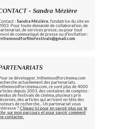
CONTACT - Sandra Mézière
Contact :
Sandra Mézière
, fondatrice du site en
2003. Pour toute demande de collaboration, de
partenariat, de services presse, ou pour tout
envoi de communiqué de presse ou d'invitation :
inthemoodforfilmfestivals@gmail.com
PARTENARIATS
Pour se développer, Inthemoodforcinema.com
recherche actuellement des partenariats.
Inthemoodforcinema.com, ce sont plus de 4000
articles depuis 2003, des centaines de comptes-
rendus de festivals de cinéma, plusieurs prix
décernés, des articles qui arrivent en tête des
moteurs de recherche... Un partenariat vous
intéresse ?
Cliquez ici pour en savoir plus sur le
site, sur mon parcours et pour savoir comment
me contacter.