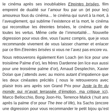
le cinéma après ses inoubliables
Etreintes brisées
, film
empreint de dualité sur l’amour fou par un (et pour les)
amoureux fous du cinéma… le cinéma qui survit à la mort, à
l’aveuglement, qui sublime l’existence et la mort, le cinéma
qui reconstitue les étreintes brisées, le cinéma paré de
toutes les vertus. Même celle de l’immortalité… Nouvelle
digression pour vous dire, vous l'aurez compris, que je vous
recommande vivement de vous laisser charmer et enlacer
par ce film
Etreintes brisées
si vous ne l’avez pas encore vu.
Nous retrouverons également Ken Loach (en lice pour une
troisième Palme d’or), les frères Dardenne (en lice eux aussi
pour une troisième palme d’or), Arnaud Desplechin, Xavier
Dolan que j’attends avec au moins autant d’impatience que
les deux cinéastes précités ( nous le retrouverons avec
plaisir trois ans après son Grand Prix pour
Juste la fin du
monde
qui m’avait terrassée d’émotion, ma critique ici
),
Marco Bellocchio, Bong Joon-Ho, Terrence Malick ( huit ans
après la palme d’or pour
The tree of life
), Ira Sachs (encore
une digression pour vous recommander le petit bijou qu’est