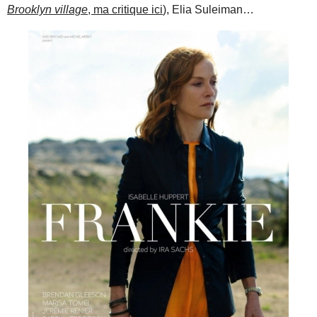
Brooklyn village
, ma critique ici
), Elia Suleiman…