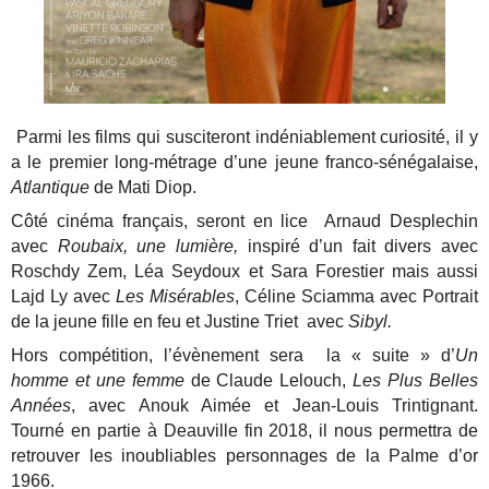
Parmi les films qui susciteront indéniablement curiosité, il y
a le premier long-métrage d’une jeune franco-sénégalaise,
Atlantique
de Mati Diop.
Côté cinéma français, seront en lice Arnaud Desplechin
avec
Roubaix, une lumière,
inspiré d’un fait divers avec
Roschdy Zem, Léa Seydoux et Sara Forestier mais aussi
Lajd Ly avec
Les Misérables
, Céline Sciamma avec Portrait
de la jeune fille en feu et Justine Triet avec
Sibyl.
Hors compétition, l’évènement sera la « suite » d’
Un
homme et une femme
de Claude Lelouch,
Les Plus Belles
Années
, avec Anouk Aimée et Jean-Louis Trintignant.
Tourné en partie à Deauville fin 2018, il nous permettra de
retrouver les inoubliables personnages de la Palme d’or
1966.